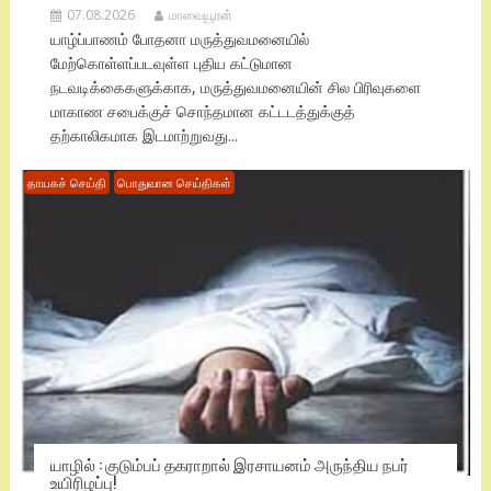
07.08.2026
மாவையூரன்
யாழ்ப்பாணம் போதனா மருத்துவமனையில்
மேற்கொள்ளப்படவுள்ள புதிய கட்டுமான
நடவடிக்கைகளுக்காக, மருத்துவமனையின் சில பிரிவுகளை
மாகாண சபைக்குச் சொந்தமான கட்டடத்துக்குத்
தற்காலிகமாக இடமாற்றுவது...
தாயகச் செய்தி
பொதுவான செய்திகள்
யாழில் : குடும்பப் தகராறால் இரசாயனம் அருந்திய நபர்
உயிரிழப்பு!