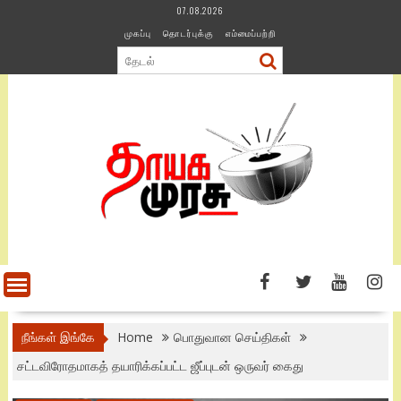
Skip
07.08.2026
to
முகப்பு
தொடர்புக்கு
எம்மைப்பற்றி
content
நீங்கள் இங்கே
Home
பொதுவான செய்திகள்
சட்டவிரோதமாகத் தயாரிக்கப்பட்ட ஜீப்புடன் ஒருவர் கைது