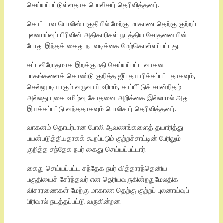
செய்யப்பட்டுள்ளதாக பொலிசார் தெரிவித்தனர்.
கொட்டாவ பொலிஸ் பகுதியில் மேற்கு மாகாண தெற்கு குற்றப்
புலனாய்வுப் பிரிவின் அதிகாரிகள் நடத்திய சோதனையின்
போது இந்தக் கைது நடவடிக்கை மேற்கொள்ளப்பட்டது.
சட்டவிரோதமாக இறக்குமதி செய்யப்பட்ட வாகன
பாகங்களைக் கொண்டு குறித்த ஜீப் தயாரிக்கப்பட்டதாகவும்,
செல்லுபடியாகும் வருவாய் உரிமம், காப்பீட்டுச் சான்றிதழ்
அல்லது புகை உமிழ்வு சோதனை அறிக்கை இல்லாமல் அது
இயக்கப்பட்டு வந்ததாகவும் பொலிசார் தெரிவித்தனர்.
வாகனம் தொடர்பான போலி ஆவணங்களைத் தயாரித்து
பயன்படுத்தியதாகக் கூறப்படும் குற்றச்சாட்டின் பேரிலும்
குறித்த சந்தேக நபர் கைது செய்யப்பட்டார்.
கைது செய்யப்பட்ட சந்தேக நபர் வித்தாரந்தெனிய
பகுதியைச் சேர்ந்தவர் என தெரியவருகின்றதுமேலதிக
விசாரணைகள் மேற்கு மாகாண தெற்கு குற்றப் புலனாய்வுப்
பிரிவால் நடத்தப்பட்டு வருகின்றன.