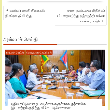
POST
தனியார் வங்கி கிளையில்
மரண தண்டனை விதிக்கப்
NAVIGATION
திடீரென தீ விபத்து
பட்டதையடுத்து நஞ்சருந்தி உயிரை
மாய்க்க முயற்சி
அன்மைச் செய்தி
தாயகச் செய்தி
பொதுவான செய்திகள்
புதிய கட்டுமான நடவடிக்கை களுக்காக, தற்காலிக
இடமாற்றம் குறித்து விசேட ஆலோசனை