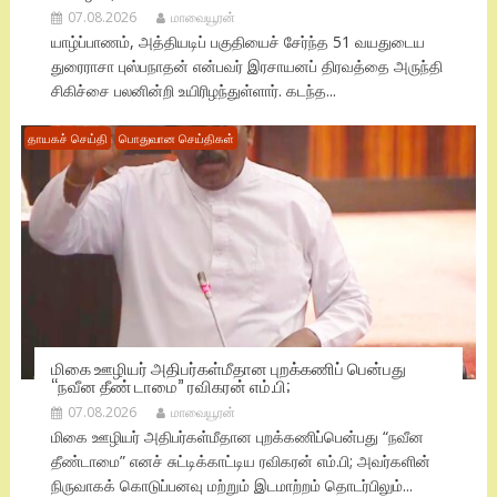
07.08.2026
மாவையூரன்
யாழ்ப்பாணம், அத்தியடிப் பகுதியைச் சேர்ந்த 51 வயதுடைய
துரைராசா புஸ்பநாதன் என்பவர் இரசாயனப் திரவத்தை அருந்தி
சிகிச்சை பலனின்றி உயிரிழந்துள்ளார். கடந்த...
தாயகச் செய்தி
பொதுவான செய்திகள்
மிகை ஊழியர் அதிபர்கள்மீதான புறக்கணிப் பென்பது
“நவீன தீண் டாமை” ரவிகரன் எம்.பி;
07.08.2026
மாவையூரன்
மிகை ஊழியர் அதிபர்கள்மீதான புறக்கணிப்பென்பது “நவீன
தீண்டாமை” எனச் சுட்டிக்காட்டிய ரவிகரன் எம்.பி; அவர்களின்
நிருவாகக் கொடுப்பனவு மற்றும் இடமாற்றம் தொடர்பிலும்...