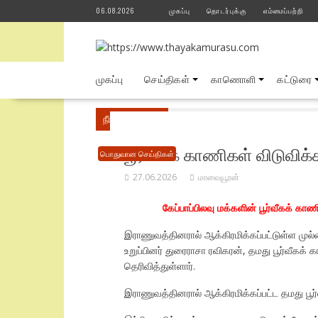
Skip
06.08.2026
முகப்பு
தொடர்புக்கு
எம்மைப்பற்றி
to
content
முகப்பு
செய்திகள்
காணொளி
கட்டுரை
நீங்கள் இங்கே
Home
பொதுவான செய்திகள்
பூர்வீகக் காணிகள் விடுவிக்க
பொதுவான செய்திகள்
27.06.2026
மாவையூரன்
கேப்பாப்பிலவு மக்களின் பூர்வீகக் கா
இராணுவத்தினரால் ஆக்கிரமிக்கப்பட்டுள்ள முல்
உறுப்பினர் துரைராசா ரவிகரன், தமது பூர்வீகக் க
தெரிவித்துள்ளார்.
இராணுவத்தினரால் ஆக்கிரமிக்கப்பட்ட தமது பூர