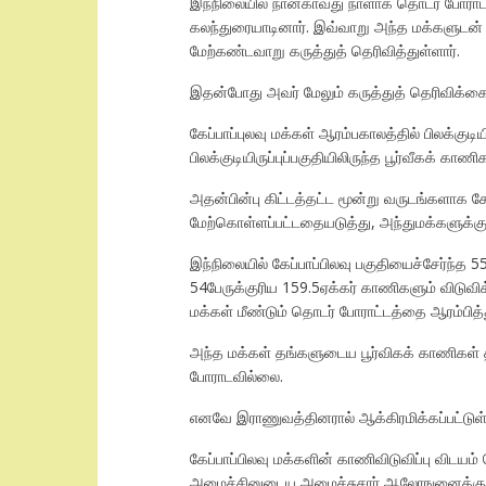
இந்நிலையில் நான்காவது நாளாக தொடர் போராட்டத்
கலந்துரையாடினார். இவ்வாறு அந்த மக்களுடன் 
மேற்கண்டவாறு கருத்துத் தெரிவித்துள்ளார்.
இதன்போது அவர் மேலும் கருத்துத் தெரிவிக்கை
கேப்பாப்புலவு மக்கள் ஆரம்பகாலத்தில் பிலக்கு
பிலக்குடியிருப்புப்பகுதியிலிருந்த பூர்வீகக் காணிக
அதன்பின்பு கிட்டத்தட்ட மூன்று வருடங்களாக கே
மேற்கொள்ளப்பட்டதையடுத்து, அந்துமக்களுக்குரி
இந்நிலையில் கேப்பாப்பிலவு பகுதியைச்சேர்ந்த
54பேருக்குரிய 159.5ஏக்கர் காணிகளும் விடுவி
மக்கள் மீண்டும் தொடர் போராட்டத்தை ஆரம்பித்
அந்த மக்கள் தங்களுடைய பூர்விகக் காணிகள் 
போராடவில்லை.
எனவே இராணுவத்தினரால் ஆக்கிரமிக்கப்பட்டுள்ள 
கேப்பாப்பிலவு மக்களின் காணிவிடுவிப்பு விடயம
அமைச்சினுடைய அமைச்சுசார் ஆலோஙனைக்குழுக்கூ