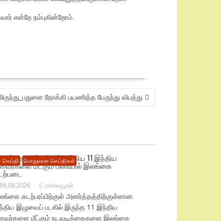
ர் என்றே நம்புகின்றோம்.
லிருந்து_பதுளை நோக்கி பயணித்த பேருந்து விபத்து
டுந்தீவு கடற்பரப்பில் சிக்கிய 11 இந்திய
 செய்தி
பொதுவான செய்திகள்
ீனவர்களை மீட்கும் பணியில் இலங்கை
டற்படை
06.08.2026
மாவையூரன்
ங்கை கடற்பரப்பிற்குள் அனர்த்தத்திற்குள்ளான
ந்திய இழுவைப் படகில் இருந்த 11 இந்திய
ீனவர்களை மீட்கும் நடவடிக்கைகளை இலங்கை