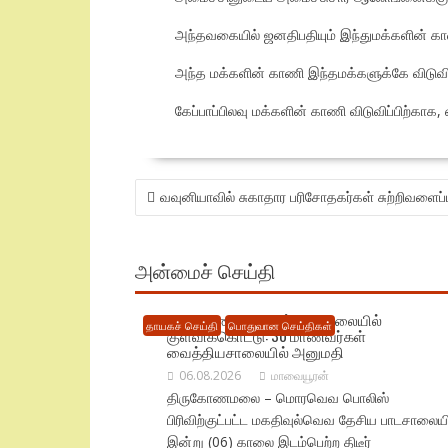
அந்தவகையில் ஜனதிபதியும் இந்துமக்களின் காண
அந்த மக்களின் காணி இந்தமக்களுக்கே விடுவிக
கேப்பாப்பிலவு மக்களின் காணி விடுவிப்பிற்காக
POST
வவுனியாவில் சுகாதார பரிசோதகர்கள் சுற்றிவளைப்பு: 5
NAVIGATION
அன்மைச் செய்தி
திருகோணமலையில் பாடசாலையில்
தாயகச் செய்தி
பொதுவான செய்திகள்
குளவிக்கொட்டு: 30 மாணவர்கள்
வைத்தியசாலையில் அனுமதி
06.08.2026
மாவையூரன்
திருகோணமலை – மொரவெவ பொலிஸ்
பிரிவிற்குட்பட்ட மகதிவுல்வெவ தேசிய பாடசாலையி
இன்று (06) காலை இடம்பெற்ற திடீர்