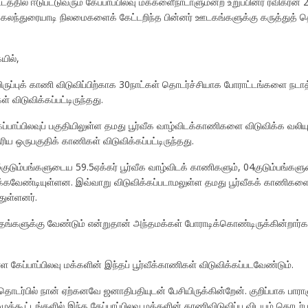
தில் ஈடுபட்டுவரும் கேப்பாப்பிலவு மக்களைீநாடாளுமன்ற உறுப்பினர் ரவிகரன் 2
கலந்துரையாடி நிலமைகளைக் கேட்டறிந்த பின்னர் ஊடகங்களுக்கு கருத்துத் த
யில்,
டியிருப்புக் காணி விடுவிப்பிற்காக 30நாட்கள் தொடர்ச்சியாக போராட்டங்களை ந
ள் விடுவிக்கப்பட்டிருந்தது.
ப்பாப்பிலவுப் பகுதியிலுள்ள தமது பூர்வீக வாழ்விடக்காணிகளை விடுவிக்க வலியு
ய ஒருபகுதிக் காணிகள் விடுவிக்கப்பட்டிருந்தது.
 55குடும்பங்களுடைய 59.5ஏக்கர் பூர்வீக வாழ்விடக் காணிகளும், 04குடும்ப
க்கவேண்டியுள்ளன. இவ்வாறு விடுவிக்கப்படாமலுள்ள தமது பூர்வீகக் காணிகளைவ
துள்ளனர்.
தங்களுக்கு வேண்டும் என்றுதான் அந்தமக்கள் போராடிக்கொண்டிருக்கின்றார்
கேப்பாப்பிலவு மக்களின் இந்தப் பூர்வீக்காணிகள் விடுவிக்கப்படவேண்டும்.
் தொடர்பில் நான் ஏற்கனவே ஜனாதிபதியுடன் பேசியிருக்கின்றேன். குறிப்பாக பார
ட்டங்களில் இந்த கேப்பாப்பிலவு மக்களின் காணிவிடுவிப்பு விடயம் தொடர்ப