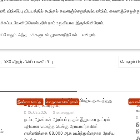
ி விடுவிப்பு விடயத்தில் கூடுதல் கவனஞ்செலுத்தவேண்டும். கவனஞ்செலுத்துவா
்கப்படவேண்டுமென்பதில் நாம் உறுதியாக இருக்கின்றோம்.
, எப்போதும் அந்த மக்களுடன் துணைநிற்பேன் – என்றார்.
80 லீற்றர் சீனிப் பாணி மீட்பு
கொழும் பி
நாட்டில் டெங்கு பாதிப்பு 88 ஆயிரத்தை கடந்தது
நெ
இலங்கை செய்தி.
பொதுவான செய்திகள்
தாயகச்
– 63 பேர் உயிரிழப்பு
ம
க
06.08.2026
மாவையூரன்
நடப்பு ஆண்டின் ஆரம்பம் முதல் இதுவரை நாட்டில்
இல
பதிவான மொத்த டெங்கு நோயாளர்களின்
ல்
இ
எண்ணிக்கை 88,000 ஆக உயர்ந்துள்ளதாக தேசிய
ம
டெங்கு...