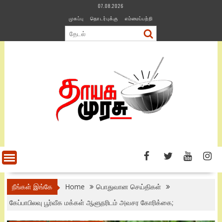
Skip
07.08.2026
to
முகப்பு
தொடர்புக்கு
எம்மைப்பற்றி
content
நீங்கள் இங்கே
Home
பொதுவான செய்திகள்
கேப்பாபிலவு பூர்வீக மக்கள் ஆளுநரிடம் அவசர கோரிக்கை;