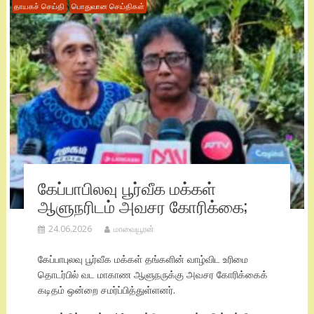
தாயகச் செய்தி
பொதுவான செய்திகள்
கேப்பாபிலவு பூர்வீக மக்கள்
ஆளுநரிடம் அவசர கோரிக்கை;
24.06.2026
மாவையூரன்
கேப்பாபுலவு பூர்வீக மக்கள் தங்களின் வாழ்விட உரிமை
தொடர்பில் வட மாகாண ஆளுநருக்கு அவசர கோரிக்கைக்
கடிதம் ஒன்றை சமர்ப்பித்துள்ளனர்.