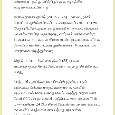
என்பதையும் நன்கு அறிந்திருப்பதாக கடிதத்தில்
சுட்டிக்காட்டப்பட்டுள்ளது.
எனவே நாளையதினம் (24.06.2026) மனவெழுச்சிப்
போராட்டம் முன்னெடுக்கப்படவுள்ளதாகவும் , வட மாகாண
ஆளுநர் நேரில் வருகை தந்து மக்களின் உண்மை நிலையை
வெளிக்கொண்டு வருவதோடு, வாழ்விடப் பிரச்சினைக்கு
உடனடியான சாதகமான தீர்வை வழங்க நடவடிக்கை எடுக்க
வேண்டும் என கேப்பாபுலவு பூர்வீக மக்கள் வேதனையுடன்
கோரிக்கை விடுத்துள்ளனர்.
இது தொடர்பாக இன்றையதினம் (23) மாலை
ஊடகங்களுக்கு கேப்பாபிலவு மக்கள் கருத்து தெரிவிக்கும்
போது,
கடந்த 16 ஆண்டுகளாக தங்களின் பூர்வீக வாழ்விட
உரிமையை நீதியான மற்றும் உண்மைத் தரவுகளின்
அடிப்படையில் கோரி வருவதாகவும், அதற்கு மாறாக அரசு
வெளியிட்டுள்ள தகவல்கள் அநீதியானவை அதனையிட்டு
நாளையதினம் 24 ஆம் திகதி கேப்பாபிலவு மக்களாகிய நாம்
கவனயீர்ப்பு சாத்வீக போராட்டத்தை ஆரம்பிக்க