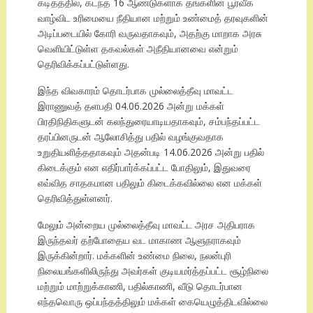
கடிதத்தில், கடந்த 16 ஆண்டுகளாக தங்களின் பூர்வீக
வாழ்விட உரிமையை நீதியான மற்றும் உண்மைத் தரவுகளின்
அடிப்படையில் கோரி வருவதாகவும், அதற்கு மாறாக அரசு
வெளியிட்டுள்ள தகவல்கள் அநீதியானவை என்றும்
தெரிவிக்கப்பட்டுள்ளது.
இந்த விவகாரம் தொடர்பாக முல்லைத்தீவு மாவட்ட
இராணுவத் தளபதி 04.06.2026 அன்று மக்கள்
பிரதிநிதிகளுடன் கலந்துரையாடியதாகவும், சம்பந்தப்பட்ட
தரப்பினருடன் ஆலோசித்து பதில் வழங்குவதாக
உறுதியளித்ததாகவும் அதன்படி 14.06.2026 அன்று பதில்
கிடைக்கும் என எதிர்பார்க்கப்பட்ட போதிலும், இதுவரை
எவ்வித சாதகமான பதிலும் கிடைக்கவில்லை என மக்கள்
தெரிவித்துள்ளனர்.
மேலும் அன்றைய முல்லைத்தீவு மாவட்ட அரச அதிபராக
இருந்தவர் தற்போதைய வட மாகாண ஆளுநராகவும்
இருக்கின்றார். மக்களின் உண்மை நிலை, நலன்புரி
நிலையங்களிலிருந்து அவர்கள் குடியமர்த்தப்பட்ட சூழ்நிலை
மற்றும் மாற்றுக்காணி, பதில்காணி, வீடு தொடர்பான
எந்தவொரு ஒப்பந்தத்திலும் மக்கள் கையெழுத்திடவில்லை