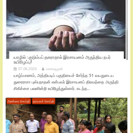
யாழில் : குடும்பப் தகராறால் இரசாயனம் அருந்திய நபர்
உயிரிழப்பு!
07.08.2026
மாவையூரன்
யாழ்ப்பாணம், அத்தியடிப் பகுதியைச் சேர்ந்த 51 வயதுடைய
துரைராசா புஸ்பநாதன் என்பவர் இரசாயனப் திரவத்தை அருந்தி
சிகிச்சை பலனின்றி உயிரிழந்துள்ளார். கடந்த...
அண்மை செய்தி
தாயகச் செய்தி