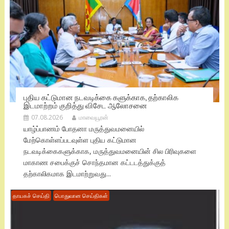
புதிய கட்டுமான நடவடிக்கை களுக்காக, தற்காலிக
இடமாற்றம் குறித்து விசேட ஆலோசனை
07.08.2026
மாவையூரன்
யாழ்ப்பாணம் போதனா மருத்துவமனையில்
மேற்கொள்ளப்படவுள்ள புதிய கட்டுமான
நடவடிக்கைகளுக்காக, மருத்துவமனையின் சில பிரிவுகளை
மாகாண சபைக்குச் சொந்தமான கட்டடத்துக்குத்
தற்காலிகமாக இடமாற்றுவது...
தாயகச் செய்தி
பொதுவான செய்திகள்