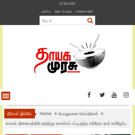
Skip
07.08.2026
to
முகப்பு
தொடர்புக்கு
எம்மைப்பற்றி
content
நீங்கள் இங்கே
Home
பொதுவான செய்திகள்
காவல். நிலையத்தில் தடுத்து வைக்கப் பட்டிருந்த சந்தேக நபர் உயிரிழப்பு