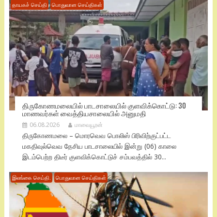
தாயகச் செய்தி
பொதுவான செய்திகள்
திருகோணமலையில் பாடசாலையில் குளவிக்கொட்டு: 30
மாணவர்கள் வைத்தியசாலையில் அனுமதி
06.08.2026
மாவையூரன்
திருகோணமலை – மொரவெவ பொலிஸ் பிரிவிற்குட்பட்ட
மகதிவுல்வெவ தேசிய பாடசாலையில் இன்று (06) காலை
இடம்பெற்ற திடீர் குளவிக்கொட்டுச் சம்பவத்தில் 30...
இலங்கை செய்தி.
பொதுவான செய்திகள்