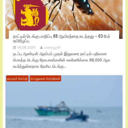
நாட்டில் டெங்கு பாதிப்பு 88 ஆயிரத்தை கடந்தது – 63 பேர்
உயிரிழப்பு
06.08.2026
மாவையூரன்
நடப்பு ஆண்டின் ஆரம்பம் முதல் இதுவரை நாட்டில் பதிவான
மொத்த டெங்கு நோயாளர்களின் எண்ணிக்கை 88,000 ஆக
உயர்ந்துள்ளதாக தேசிய டெங்கு...
தாயகச் செய்தி
பொதுவான செய்திகள்