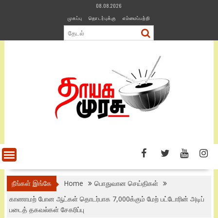
Skip
08.08.2026
to
முகப்பு
தொடர்புக்கு
எம்மைப்பற்றி
content
நீங்கள் இங்கே
Home
பொதுவான செய்திகள்
காணாமற் போன ஆட்கள் தொடர்பாக 7,000க்கும் மேற் பட்டோரின் அடிப்
படைத் தகவல்கள் சேகரிப்பு