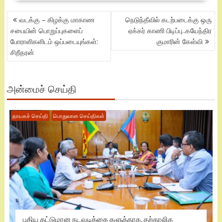
POST
வடக்கு – கிழக்கு மாகாண
நெடுந்தீவில் கடற்படைக்கு ஒரு
NAVIGATION
சபையின் பொறுப்புகளைப்
ஏக்கர் காணி பிடிப்பு..கயேந்திர
போராளிகளிடம் ஒப்படையுங்கள்:
குமாரின் கேள்வி
சிறீதரன்
அன்மைச் செய்தி
தாயகச் செய்தி
பொதுவான செய்திகள்
புதிய கட்டுமான நடவடிக்கை களுக்காக, தற்காலிக