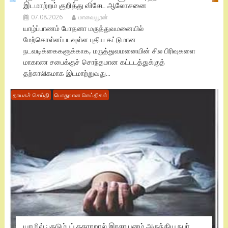
இடமாற்றம் குறித்து விசேட ஆலோசனை
07.08.2026
மாவையூரன்
யாழ்ப்பாணம் போதனா மருத்துவமனையில்
மேற்கொள்ளப்படவுள்ள புதிய கட்டுமான
நடவடிக்கைகளுக்காக, மருத்துவமனையின் சில பிரிவுகளை
மாகாண சபைக்குச் சொந்தமான கட்டடத்துக்குத்
தற்காலிகமாக இடமாற்றுவது...
தாயகச் செய்தி
பொதுவான செய்திகள்
யாழில் : குடும்பப் தகராறால் இரசாயனம் அருந்திய நபர்