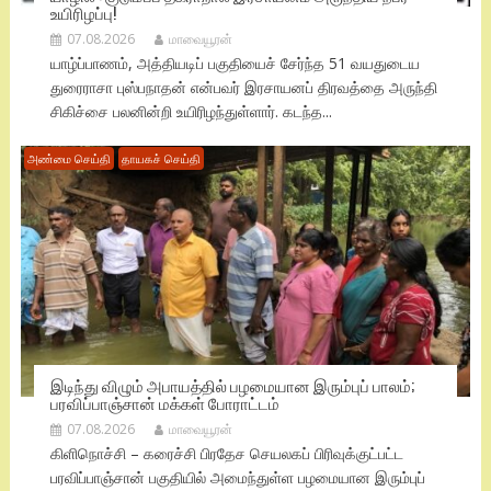
உயிரிழப்பு!
07.08.2026
மாவையூரன்
யாழ்ப்பாணம், அத்தியடிப் பகுதியைச் சேர்ந்த 51 வயதுடைய
துரைராசா புஸ்பநாதன் என்பவர் இரசாயனப் திரவத்தை அருந்தி
சிகிச்சை பலனின்றி உயிரிழந்துள்ளார். கடந்த...
அண்மை செய்தி
தாயகச் செய்தி
இடிந்து விழும் அபாயத்தில் பழமையான இரும்புப் பாலம்;
பரவிப்பாஞ்சான் மக்கள் போராட்டம்
07.08.2026
மாவையூரன்
கிளிநொச்சி – கரைச்சி பிரதேச செயலகப் பிரிவுக்குட்பட்ட
பரவிப்பாஞ்சான் பகுதியில் அமைந்துள்ள பழமையான இரும்புப்