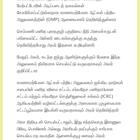
மேற்பட்டோரின் அடிப்படைத் தகவல்கள்
சேகரிக்கப்பட்டுள்ளதாக காணாமற்போன ஆட்கள் பற்றிய
அலுவலகத்தின் (OMP) ஆணையாளர் தெரிவித்துள்ளார
செம்மணி மனித புதைகுழி பகுதியை நீதி அமைச்சருடன்
பார்வையிட்ட பின்னர் ஊடகங்களுக்கு கருத்து
தெரிவித்தபோது அவர் இதனை கூறியுள்ளார்
மேலும் அவர், கடந்த ஐந்து ஆண்டுகளுக்கும் மேலாக இந்த
அலுவலகம் தீவிரமாக செயல்பட்டு வருவதாகவும் அவர்
குறிப்பிட்டார
காணாமற்போன ஆட்கள் பற்றிய அலுவலகம் ஐக்கிய நாடுகள்
சபையின் மனித உரிமை சட்டம், சர்வதேச மனிதாபிமான
சட்டம் மற்றும் சர்வதேச செஞ்சிலுவைச் சங்கம் (ICRC)
ஆகியவற்றின் வழிகாட்டல்களுக்கு அமைவாக முழுமையாக
சட்டப்பூர்வமாக இயங்கி வருவதாகவும் அவர் தெரிவித்தார்
அரச நிதியுடன் செயல்பட்டாலும், இது எந்தவொரு இராணுவ
பிரிவு, பொலிஸார் அல்லது அரசியல் தரப்புக்கும் சார்பாக
செயல்படாத சுயாதீன ஆணைக்குழு எனவும் அவர்