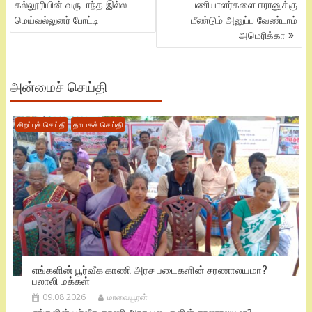
கல்லூரியின் வருடாந்த இல்ல
பணியாளர்களை ஈரானுக்கு
மெய்வல்லுனர் போட்டி
மீண்டும் அனுப்ப வேண்டாம்
அமெரிக்கா
அன்மைச் செய்தி
சிறப்புச் செய்தி
தாயகச் செய்தி
எங்களின் பூர்வீக காணி அரச படைகளின் சரணாலயமா?
பலாலி மக்கள்
09.08.2026
மாவையூரன்