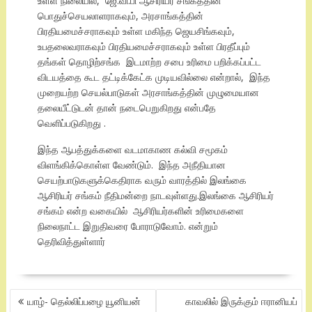
உள்ள நிலையில், ஜே.வி.பி ஆசிரியர் சங்கத்தின்
பொதுச்செயலாளராகவும், அரசாங்கத்தின்
பிரதியமைச்சராகவும் உள்ள மகிந்த ஜெயசிங்கவும்,
உபதலைவராகவும் பிரதியமைச்சராகவும் உள்ள பிரதீப்பும்
தங்கள் தொழிற்சங்க இடமாற்ற சபை உரிமை பறிக்கப்பட்ட
விடயத்தை கூட தட்டிக்கேட்க முடியவில்லை என்றால், இந்த
முறையற்ற செயல்பாடுகள் அரசாங்கத்தின் முழுமையான
தலையீட்டுடன் தான் நடைபெறுகிறது என்பதே
வெளிப்படுகிறது .
இந்த ஆபத்துக்களை வடமாகாண கல்வி சமூகம்
விளங்கிக்கொள்ள வேண்டும். இந்த அநீதியான
செயற்பாடுகளுக்கெதிராக வரும் வாரத்தில் இலங்கை
ஆசிரியர் சங்கம் நீதிமன்றை நாடவுள்ளது.இலங்கை ஆசிரியர்
சங்கம் என்ற வகையில் ஆசிரியர்களின் உரிமைகளை
நிலைநாட்ட இறுதிவரை போராடுவோம். என்றும்
தெரிவித்துள்ளார்
POST
யாழ்- தெல்லிப்பழை யூனியன்
காவலில் இருக்கும் ஈரானியப்
NAVIGATION