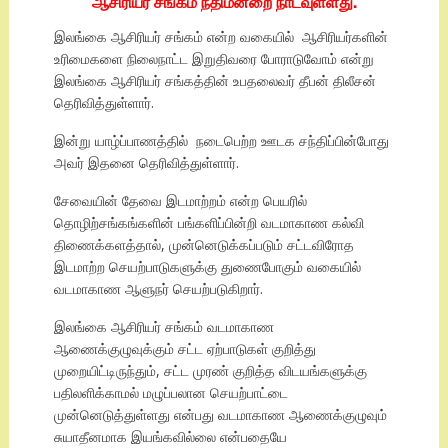
ஆசிரியர் சங்கம் நீதிமன்றை நாடவுள்ளது.
இலங்கை ஆசிரியர் சங்கம் என்ற வகையில் ஆசிரியர்களின்
உரிமைகளை நிலைநாட்ட இறுதிவரை போராடுவோம் என்று
இலங்கை ஆசிரியர் சங்கத்தின் உபதலைவர் தீபன் திலீசன்
தெரிவித்துள்ளார்.
இன்று யாழ்ப்பாணத்தில் நடைபெற்ற ஊடக சந்திப்பின்போது
அவர் இதனை தெரிவித்துள்ளார்.
சேவையின் தேவை இடமாற்றம் என்ற பெயரில்
தொழிற்சங்கங்களின் பங்களிப்பின்றி வடமாகாண கல்வி
திணைக்களத்தால், முன்னெடுக்கப்படும் சட்டவிரோத
இடமாற்ற செயற்பாடுகளுக்கு துணைபோகும் வகையில்
வடமாகாண ஆளுநர் செயற்படுகிறார்.
இலங்கை ஆசிரியர் சங்கம் வடமாகாண
ஆணைக்குழுவுக்கும் சட்ட ஏற்பாடுகள் குறித்து
முறையிட்டிருந்தும், சட்ட முரண் குறித்த விடயங்களுக்கு
பதிலளிக்காமல் மழுப்பலான செயற்பாட்டை
முன்னெடுத்துள்ளது என்பது வடமாகாண ஆணைக்குழுவும்
சுயாதீனமாக இயங்கவில்லை என்பதையே