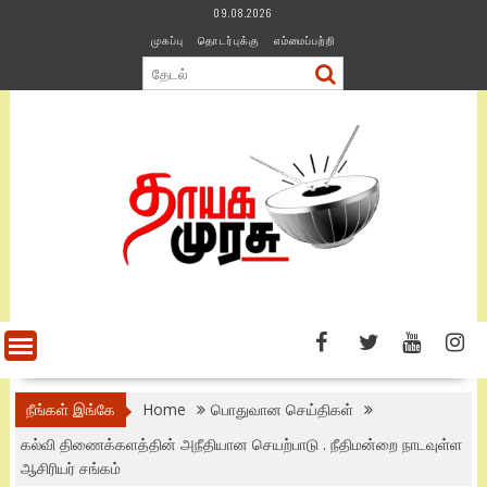
Skip
09.08.2026
to
முகப்பு
தொடர்புக்கு
எம்மைப்பற்றி
content
நீங்கள் இங்கே
Home
பொதுவான செய்திகள்
கல்வி திணைக்களத்தின் அநீதியான செயற்பாடு . நீதிமன்றை நாடவுள்ள
ஆசிரியர் சங்கம்