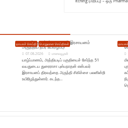
Itching (அரிப்பு) – ஒரு Pha
யாழில் : குடும்பப் தகராறால் இரசாயனம்
ம
தாயகச் செய்தி
பொதுவான செய்திகள்
தாயகச்
அருந்திய நபர் உயிரிழப்பு!
ப
07.08.2026
மாவையூரன்
யாழ்ப்பாணம், அத்தியடிப் பகுதியைச் சேர்ந்த 51
ம
வயதுடைய துரைராசா புஸ்பநாதன் என்பவர்
ப
இரசாயனப் திரவத்தை அருந்தி சிகிச்சை பலனின்றி
சு
உயிரிழந்துள்ளார். கடந்த...
நி
தொ