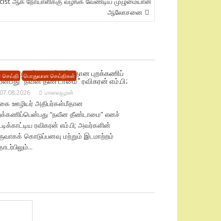
rmacist ஆக நோயாளிக்கு வழங்க வேண்டிய முழுமையான
ஆலோசனை
ிகை ஊழியர் அதிபர்கள்மீதான புறக்கணிப்
 செய்தி
பொதுவான செய்திகள்
ென்பது “நவீன தீண் டாமை” ரவிகரன் எம்.பி;
07.08.2026
மாவையூரன்
ிகை ஊழியர் அதிபர்கள்மீதான
ுறக்கணிப்பென்பது “நவீன தீண்டாமை” எனச்
ட்டிக்காட்டிய ரவிகரன் எம்.பி; அவர்களின்
ருவாகக் கொடுப்பனவு மற்றும் இடமாற்றம்
டர்பிலும்...