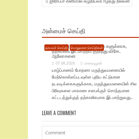
ஐரோப்பா விளிம்பில் எழுதியவர் ஈழத்து நிலவன்
NAVIGATION
அன்மைச் செய்தி
புதிய கட்டுமான நடவடிக்கை களுக்காக,
தாயகச் செய்தி
பொதுவான செய்திகள்
தற்காலிக இடமாற்றம் குறித்து விசேட
ஆலோசனை
07.08.2026
மாவையூரன்
யாழ்ப்பாணம் போதனா மருத்துவமனையில்
மேற்கொள்ளப்படவுள்ள புதிய கட்டுமான
நடவடிக்கைகளுக்காக, மருத்துவமனையின் சில
பிரிவுகளை மாகாண சபைக்குச் சொந்தமான
கட்டடத்துக்குத் தற்காலிகமாக இடமாற்றுவது...
LEAVE A COMMENT