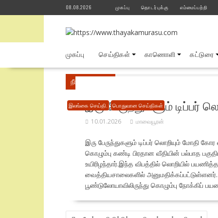
Skip
08.08.2026
முகப்பு
தொடர்புக்கு
எம்மைப்பற்றி
to
content
முகப்பு
செய்திகள்
காணொளி
கட்டுரை
நீங்கள் இங்கே
Home
பொதுவான செய்திகள்
இரு பேருந்துகளும் டிப்பர் 
இலங்கை செய்தி.
பொதுவான செய்திகள்
10.01.2026
மாவையூரன்
இரு பேருந்துகளும் டிப்பர் லொறியும் மோதி கோர வ
கொழும்பு
கண்டி
பிரதான வீதியின் பல்பாத பகுதி
உயிரிழந்தார்.இந்த விபத்தில் லொறியில் பயணி
வைத்தியசாலைகளில் அனுமதிக்கப்பட்டுள்ளனர்.
பூண்டுலோயாவிலிருந்து கொழும்பு நோக்கிப் ப
POST