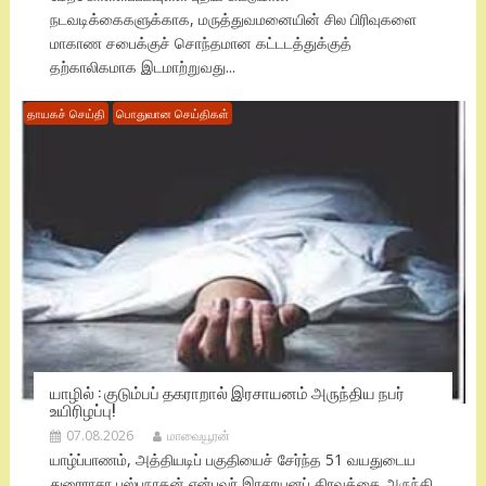
நடவடிக்கைகளுக்காக, மருத்துவமனையின் சில பிரிவுகளை
மாகாண சபைக்குச் சொந்தமான கட்டடத்துக்குத்
தற்காலிகமாக இடமாற்றுவது...
தாயகச் செய்தி
பொதுவான செய்திகள்
யாழில் : குடும்பப் தகராறால் இரசாயனம் அருந்திய நபர்
உயிரிழப்பு!
07.08.2026
மாவையூரன்
யாழ்ப்பாணம், அத்தியடிப் பகுதியைச் சேர்ந்த 51 வயதுடைய
துரைராசா புஸ்பநாதன் என்பவர் இரசாயனப் திரவத்தை அருந்தி