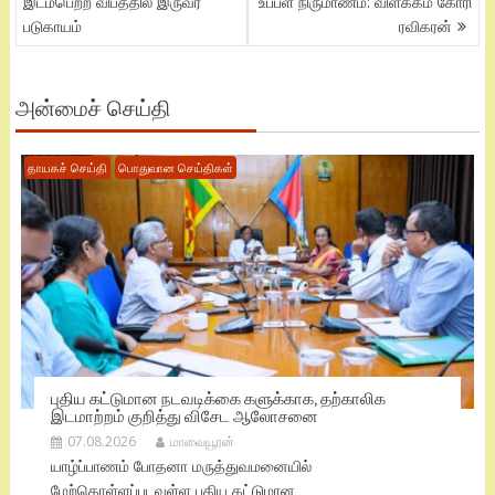
இடம்பெற்ற விபத்தில் இருவர்
உப்பள நிருமாணம்: விளக்கம் கோரி
படுகாயம்
ரவிகரன்
அன்மைச் செய்தி
தாயகச் செய்தி
பொதுவான செய்திகள்
புதிய கட்டுமான நடவடிக்கை களுக்காக, தற்காலிக
இடமாற்றம் குறித்து விசேட ஆலோசனை
07.08.2026
மாவையூரன்
யாழ்ப்பாணம் போதனா மருத்துவமனையில்
மேற்கொள்ளப்படவுள்ள புதிய கட்டுமான