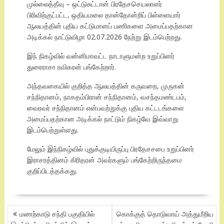
முல்லைத்தீவு – ஒட்டுசுட்டான் பிரதேசசெயலாளர்
பிரிவிற்குட்பட்ட, ஒதியமலை தான்தோன்றிப் பிள்ளையார்
ஆலயத்தின் புதிய கட்டுமானப் பணிகளை அமைப்பதற்கான
அடிக்கல் நாட்டுவிழா 02.07.2026 நேற்று இடம்பெற்றது.
இந் நிகழ்வில் வன்னிமாவட்ட நாடாளுமன்ற உறுப்பினர்
துரைராசா ரவிகரன் பங்கேற்றார்.
அந்தவகையில் குறித்த ஆலயத்தின் கருவறை, முருகன்
சந்நிதானம், நாகதம்பிரான் சந்நிதானம், வசந்தமண்டபம்,
வைரவர் சந்நிதானம் என்பவற்றுக்கு புதிய கட்டடங்களை
அமைப்பதற்கான அடிக்கல் நாட்டும் நிகழ்வே இவ்வாறு
இடம்பெற்றுள்ளது.
மேலும் இந்நிகழ்வில் புதுக்குடியிருப்பு பிரதேசசபை உறுப்பினர்
இராசரத்தினம் கிரிதரன் அவர்களும் பங்கேற்றிருந்தமை
குறிப்பிடத்தக்கது.
POST
மணற்காடு சந்தி பகுதியில்
கொக்குத் தொடுவாய் அத்துமீறிய
NAVIGATION