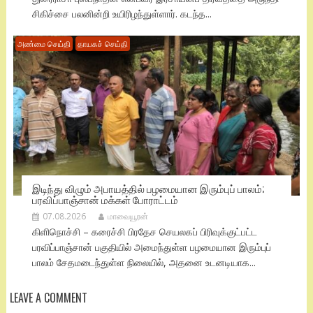
சிகிச்சை பலனின்றி உயிரிழந்துள்ளார். கடந்த...
அண்மை செய்தி
தாயகச் செய்தி
இடிந்து விழும் அபாயத்தில் பழமையான இரும்புப் பாலம்;
பரவிப்பாஞ்சான் மக்கள் போராட்டம்
07.08.2026
மாவையூரன்
கிளிநொச்சி – கரைச்சி பிரதேச செயலகப் பிரிவுக்குட்பட்ட
பரவிப்பாஞ்சான் பகுதியில் அமைந்துள்ள பழமையான இரும்புப்
பாலம் சேதமடைந்துள்ள நிலையில், அதனை உடனடியாக...
LEAVE A COMMENT