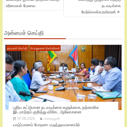
உரிமைகள் பேரவை
நடவடிக்கை
மேற்கொள்க;ரவிகரன்
அன்மைச் செய்தி
தாயகச் செய்தி
பொதுவான செய்திகள்
புதிய கட்டுமான நடவடிக்கை களுக்காக, தற்காலிக
இடமாற்றம் குறித்து விசேட ஆலோசனை
07.08.2026
மாவையூரன்
யாழ்ப்பாணம் போதனா மருத்துவமனையில்