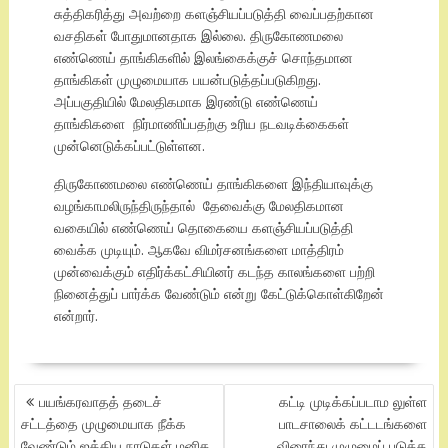
சுத்திகரித்து அவற்றை களஞ்சியப்படுத்தி வைப்பதற்கான
வசதிகள் போதுமானதாக இல்லை. திருகோணமலை
எண்ணெய் தாங்கிகளில் இலங்கைக்குச் சொந்தமான
தாங்கிகள் முழுமையாக பயன்படுத்தப்படுகிறது.
அப்பகுதியில் மேலதிகமாக இரண்டு எண்ணெய்
தாங்கிகளை நிர்மாணிப்பதற்கு உரிய நடவடிக்கைகள்
முன்னெடுக்கப்பட்டுள்ளன.
திருகோணமலை எண்ணெய் தாங்கிகளை இந்தியாவுக்கு
வழங்காமலிருந்திருந்தால் தேவைக்கு மேலதிகமான
வகையில் எண்ணெய் தொகையை களஞ்சியப்படுத்தி
வைக்க முடியும். ஆகவே விமர்சனங்களை மாத்திரம்
முன்வைக்கும் எதிர்க்கட்சியினர் கடந்த காலங்களை பற்றி
நினைத்துப் பார்க்க வேண்டும் என்று கேட்டுக்கொள்கிறேன்
என்றார்.
POST
பயங்கரவாதத் தடைச்
கட்டி முடிக்கப்படாம லுள்ள
NAVIGATION
சட்டத்தை முழுமையாக நீக்க
பாடசாலைக் கட்டடங்களை
வேண்டும் ஐக்கிய நாடுகள் மனித
விரைந்து முழுமைப் படுத்த