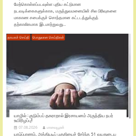
மேற்கொள்ளப்படவுள்ள புதிய கட்டுமான
நடவடிக்கைகளுக்காக, மருத்துவமனையின் சில பிரிவுகளை
மாகாண சபைக்குச் சொந்தமான கட்டடத்துக்குத்
தற்காலிகமாக இடமாற்றுவது...
தாயகச் செய்தி
பொதுவான செய்திகள்
யாழில் : குடும்பப் தகராறால் இரசாயனம் அருந்திய நபர்
உயிரிழப்பு!
07.08.2026
மாவையூரன்
யாழ்ப்பாணம், அத்தியடிப் பகுதியைச் சேர்ந்த 51 வயதுடைய