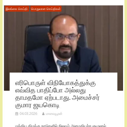
இலங்கை செய்தி.
பொதுவான செய்திகள்
எரிபொருள் விநியோகத்துக்கு
எவ்வித பாதிப்போ அல்லது
தாமதமோ ஏற்படாது. அமைச்சர்
குமார ஜயகொடி
04.03.2026
மாவையூரன்
மத்திய கிழக்கு நாடுகளில் நிலவும் அமைதியற்ற சூழலால்