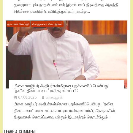
துரைராசா புஸ்பநாதன் என்பவர் இரசாயனப் திரவத்தை அருந்தி
சிகிச்சை பலனின்றி உயிரிழந்துள்ளார். கடந்த...
தாயகச் செய்தி
பொதுவான செய்திகள்
மிகை ஊழியர் அதிபர்கள்மீதான புறக்கணிப் பென்பது
“நவீன தீண் டாமை” ரவிகரன் எம்.பி;
07.08.2026
மாவையூரன்
மிகை ஊழியர் அதிபர்கள்மீதான புறக்கணிப்பென்பது “நவீன
தீண்டாமை” எனச் சுட்டிக்காட்டிய ரவிகரன் எம்.பி; அவர்களின்
நிருவாகக் கொடுப்பனவு மற்றும் இடமாற்றம் தொடர்பிலும்...
LEAVE A COMMENT