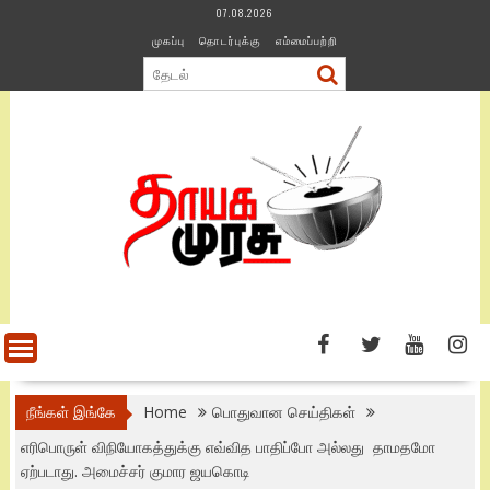
Skip
07.08.2026
to
முகப்பு
தொடர்புக்கு
எம்மைப்பற்றி
content
நீங்கள் இங்கே
Home
பொதுவான செய்திகள்
எரிபொருள் விநியோகத்துக்கு எவ்வித பாதிப்போ அல்லது தாமதமோ
ஏற்படாது. அமைச்சர் குமார ஜயகொடி