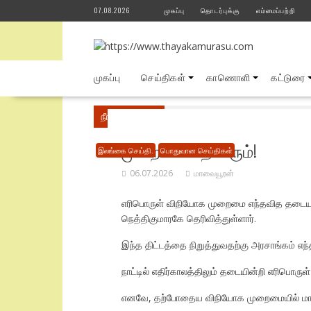
Skip
07.08.2026
முகப்பு
தொடர்புக்கு
எம்மைப்பற்றி
to
content
முகப்பு
செய்திகள்
காணொளி
கட்டுரை
நீங்கள் இங்கே
Home
பொதுவான செய்திகள்
முறைமை தொடரும்!
இலங்கை செய்தி.
பொதுவான செய்திகள்
06.07.2026
மாவையூரன்
எரிபொருள் விநியோக முறைமை எந்தவித தடையுமின
நெத்திகுமாரகே தெரிவித்துள்ளார்.
இந்த திட்டத்தை நிறுத்துவதற்கு அரசாங்கம் எந்
நாட்டில் எதிர்காலத்திலும் தடையின்றி எரிபொ
எனவே, தற்போதைய விநியோக முறைமையில் மாற்