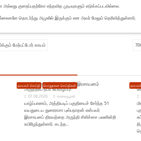
 அல்லது குறைப்பதற்கோ எந்தவித முடிவுகளும் எடுக்கப்படவில்லை.
்லைகளே தொடர்ந்து அமுலில் இருக்கும் என அவர் மேலும் தெரிவித்துள்ளார்.
0க்கும் மேற்பட்டோர் காயம்
70
யாழில் : குடும்பப் தகராறால் இரசாயனம்
ம
தாயகச் செய்தி
பொதுவான செய்திகள்
தாயகச்
அருந்திய நபர் உயிரிழப்பு!
ப
07.08.2026
மாவையூரன்
யாழ்ப்பாணம், அத்தியடிப் பகுதியைச் சேர்ந்த 51
ம
வயதுடைய துரைராசா புஸ்பநாதன் என்பவர்
ப
இரசாயனப் திரவத்தை அருந்தி சிகிச்சை பலனின்றி
சு
உயிரிழந்துள்ளார். கடந்த...
நி
தொ