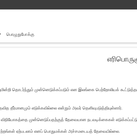
பொழுதுபோக்கு
எரிபொருளுக்கான கியூ.ஆர் குறியீட்டு முறைமை தொடரும்!
எரிபொருளு
்றி தொடர்ந்தும் முன்னெடுக்கப்படும் என இலங்கை பெற்றோலியக் கூட்டுத்தா
தவித தீர்மானமும் எடுக்கவில்லை என்றும் அவர் தெளிவுபடுத்தியுள்ளார்.
ருள் விநியோகத்தை முன்னெடுப்பதற்குத் தேவையான நடவடிக்கைகள் எடுக்கப்பட்
றங்கள் ஏற்படலாம் எனப் பொதுமக்கள் அச்சமடையத் தேவையில்லை.