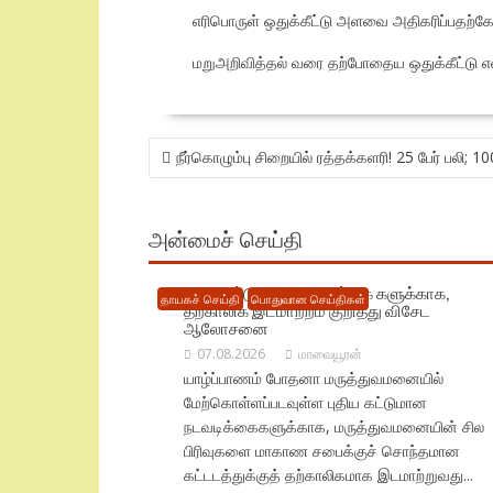
எரிபொருள் ஒதுக்கீட்டு அளவை அதிகரிப்பதற்கோ
மறுஅறிவித்தல் வரை தற்போதைய ஒதுக்கீட்டு எல
POST
நீர்கொழும்பு சிறையில் ரத்தக்களரி! 25 பேர் பலி; 10
NAVIGATION
அன்மைச் செய்தி
புதிய கட்டுமான நடவடிக்கை களுக்காக,
தாயகச் செய்தி
பொதுவான செய்திகள்
தற்காலிக இடமாற்றம் குறித்து விசேட
ஆலோசனை
07.08.2026
மாவையூரன்
யாழ்ப்பாணம் போதனா மருத்துவமனையில்
மேற்கொள்ளப்படவுள்ள புதிய கட்டுமான
நடவடிக்கைகளுக்காக, மருத்துவமனையின் சில
பிரிவுகளை மாகாண சபைக்குச் சொந்தமான
கட்டடத்துக்குத் தற்காலிகமாக இடமாற்றுவது...