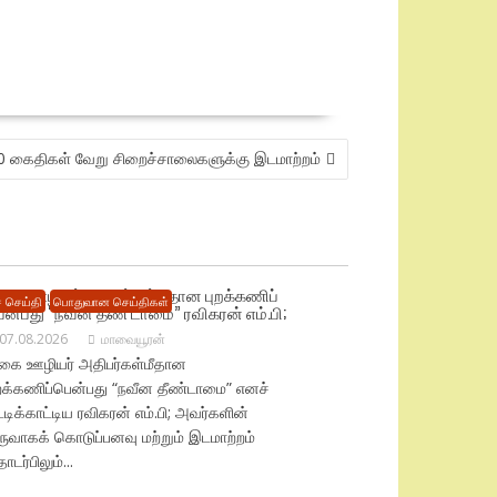
0 கைதிகள் வேறு சிறைச்சாலைகளுக்கு இடமாற்றம்
ிகை ஊழியர் அதிபர்கள்மீதான புறக்கணிப்
 செய்தி
பொதுவான செய்திகள்
ென்பது “நவீன தீண் டாமை” ரவிகரன் எம்.பி;
07.08.2026
மாவையூரன்
ிகை ஊழியர் அதிபர்கள்மீதான
ுறக்கணிப்பென்பது “நவீன தீண்டாமை” எனச்
ட்டிக்காட்டிய ரவிகரன் எம்.பி; அவர்களின்
ருவாகக் கொடுப்பனவு மற்றும் இடமாற்றம்
டர்பிலும்...