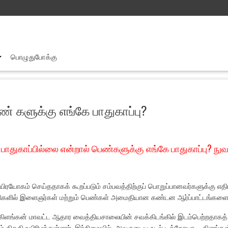
பொழுதுபோக்கு
உயிரற்ற உடலுக்குக் கூட பாதுகாப்பில்லை என்றால் பெண் களுக்கு எங்கே பாதுக
ண் களுக்கு எங்கே பாதுகாப்பு?
ட பாதுகாப்பில்லை என்றால் பெண்களுக்கு எங்கே பாதுகாப்பு? நு
பிரயோகம் செய்ததாகக் கூறப்படும் சம்பவத்திற்குப் பொறுப்பானவர்களுக்கு எத
குதிகளில் இளைஞர்கள் மற்றும் பெண்கள் அமைதியான கண்டன ஆர்ப்பாட்டங்களை
கிளங்கன் மாவட்ட ஆதார வைத்தியசாலையின் சவக்கிடங்கில் இடம்பெற்றதாகத் த
ஆம் திகதி உயிரிழந்துள்ளார். இந்நிலையில், அவருடைய உடல் டிக்கோயா – கிள