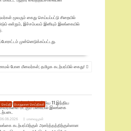
்கள் மூவரும் கைது செய்யப்பட்டு சிறையில்
ும் என்றும், இச்சம்பவம் இனியும் இலங்கையில்
்.
ராட்டம் முன்னெடுக்கப்பட்டது.
ணாமல் போன மீனவர்கள்; தமிழக கடற்பரப்பில் கைது!
டுந்தீவு கடற்பரப்பில் சிக்கிய 11 இந்திய
 செய்தி
பொதுவான செய்திகள்
ீனவர்களை மீட்கும் பணியில் இலங்கை
டற்படை
06.08.2026
மாவையூரன்
ங்கை கடற்பரப்பிற்குள் அனர்த்தத்திற்குள்ளான