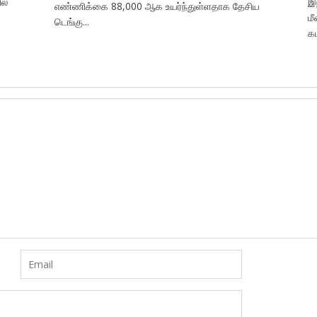
ல்
இ
எண்ணிக்கை 88,000 ஆக உயர்ந்துள்ளதாக தேசிய
ம
டெங்கு...
கட