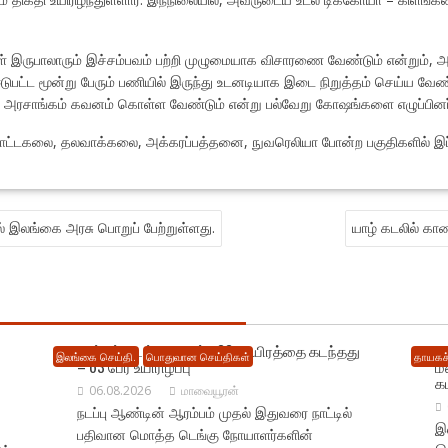
இருபாலாரும் இச்சம்பவம் பற்றி முழுமையாக விசாரணை வேண்டும் என்றும், அவர
பட்ட மூன்று பேரும் பணியில் இருந்து உடனடியாக இடை நிறுத்தம் செய்ய வேண்ட
அரசாங்கம் கவனம் கொள்ள வேண்டும் என்று பல்வேறு கோஷங்களை எழுப்பினர
்டகலை, தலவாக்கலை, அக்கரப்பத்தனை, நுவரெலியா போன்ற பகுதிகளில் இப்போ
் இலங்கை அரசு பொறுப் பேற்றுள்ளது.
யாழ் கடலில் கா
நாட்டில் டெங்கு பாதிப்பு 88 ஆயிரத்தை கடந்தது
நெ
இலங்கை செய்தி.
பொதுவான செய்திகள்
தாயகச்
– 63 பேர் உயிரிழப்பு
ம
க
06.08.2026
மாவையூரன்
நடப்பு ஆண்டின் ஆரம்பம் முதல் இதுவரை நாட்டில்
இல
பதிவான மொத்த டெங்கு நோயாளர்களின்