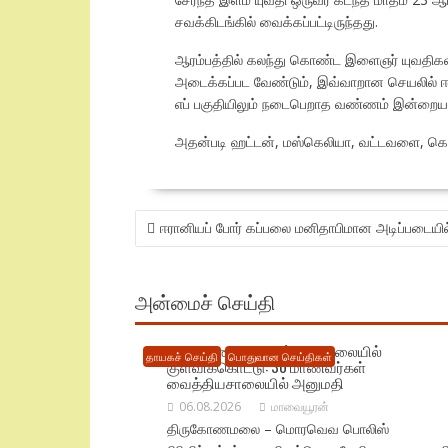
சவக்கிடங்கில் வைக்கப்பட்டிருந்தது.
ஆரம்பத்தில் கலந்து கொண்ட இளைஞர் யுவதிகள் 
அடைக்கப்பட வேண்டும், இவ்வாறான செயலில் ஈடு
எப் பகுதியிலும் நடைபெறாத வண்ணம் இன்றைய 
அதன்படி ஹட்டன், மஸ்கெலியா, வட்டவளை, கொட
POST
ஈரானியப் போர் கப்பலை மனிதாபிமான அடிப்படையில
NAVIGATION
அன்மைச் செய்தி
திருகோணமலையில் பாடசாலையில்
தாயகச் செய்தி
பொதுவான செய்திகள்
குளவிக்கொட்டு: 30 மாணவர்கள்
வைத்தியசாலையில் அனுமதி
06.08.2026
மாவையூரன்
திருகோணமலை – மொரவெவ பொலிஸ்