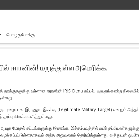
பொழுதுபோக்கு
ஈரானின் IRIS Dena கப்பல், ஆயுதங்களற்ற நிலையில் ஈரானின்! மறுத்துள்ள
ில் ஈரானின்! மறுத்துள்ளஅமெரிக்க.
த் தாக்குதலுக்கு உள்ளான ஈரானின் IRIS Dena கப்பல், ஆயுதங்களற்ற நிலை
ுள்ளது.
 ஒரு முறையான இராணுவ இலக்கு (Legitimate Military Target) என்றும் அந்தப்
 தரப்பு விளக்கமளித்துள்ளது.
ஆயுத மோதல் சட்டங்களுக்கு இணங்க, இச்சம்பவத்தில் உயிர் தப்பியவர்களுக்கு
 வழங்கப்பட்டுள்ளதாகவும் அந்த அலுவலகம் தெரிவித்துள்ளது. அத்துடன் ஒபரேஷன்