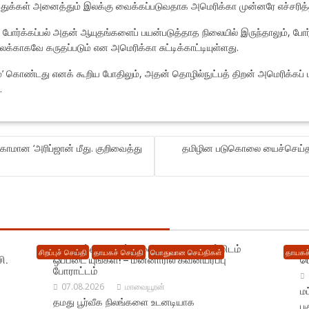
துக்கள் அனைத்தும் இலக்கு வைக்கப்படுவதாக அமெரிக்கா முன்னரே எச்சரித்த
ன் போர்க்கப்பல் அதன் ஆயுதங்களைப் பயன்படுத்தாத நிலையில் இருந்தாலும், போர்
்காகவே கருதப்படும் என அமெரிக்கா சுட்டிக்காட்டியுள்ளது.
கம்’ கொண்டது எனக் கூறிய போதிலும், அதன் தொழில்நுட்பத் திறன் அமெரிக்கப்
.
மான ‘அரிப்ஜான் மீது. குறிவைத்து
தமிழின படுகொலை யைச்செய்த ரா
எமது பூர்வீக நிலங் களை உடனடியாக எம்மிடம்
க
சிறப்புச் செய்தி
தாயகச் செய்தி
பொதுவான செய்திகள்
தாயகச்
ி.
ஒப்படை யுங்கள்! – மன்னாரில் கவனயீர்ப்பு
ப
போராட்டம்
07.08.2026
மாவையூரன்
ம
தமது பூர்வீக நிலங்களை உடனடியாக
பக