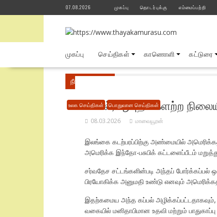
Skip
07.08.2026
முகப்பு
தொடர்புக்கு
எம்மைப்பற்றி
to
content
முகப்பு
செய்திகள்
காணொளி
கட்டுரை
நீங்கள் இங்கே
Home
பொதுவான செய்திகள்
கப்பல், ஆயுதங்களற்ற நிலைய
உலக செய்திகள்
பொதுவான செய்திகள்
08.03.2026
மாவையூரன்
இலங்கை கடற்பரப்பிற்கு அண்மையில் அமெரிக்க
அமெரிக்க இந்தோ-பசுபிக் கட்டளைப்பீடம் மறுத்த
சர்வதேச சட்டங்களின்படி அந்தப் போர்க்கப்பல்
பிரயோகிக்க அனுமதி உண்டு எனவும் அமெரிக்கத்
இதற்கமைய அந்த கப்பல் அழிக்கப்பட்டதாகவும், 
வகையில் மனிதாபிமான உதவி மற்றும் பாதுகாப்பு