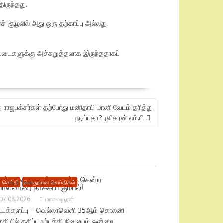
ிருந்தது.
ச் சூழலில் அது ஒரு தற்காப்பு அல்லது
 படைகளுக்கு அச்சுறுத்தலாக இருந்ததாகப்
ஜபக்சர்கள் தற்போது மனிதாபி மானி வேடம் தரித்து
நடிப்பதா? ரவிகரன் எம்.பி
சிப்பு நிலைய முற்றுகைக்கு சென்ற
 செய்தி
பொதுவான செய்திகள்
ொலிஸாரை தாக்கிய கும்பல்!
07.08.2026
மாவையூரன்
ட்டக்களப்பு – வெல்லாவெளி 35ஆம் கொலனி
ுதியில் கசிப்பு உற்பத்தி நிலையம் ஒன்றை