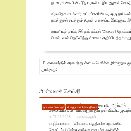
நடவடிக்கையின் கீழ், ஈரானிய இராணுவச் சொத்
சர்வதேச கடல்சார் சட்டங்களின்படி, ஒரு நாட்டி
தாக்குதல் நடத்தும் திறன் கொண்ட இராணுவ இலக
ஈரானியத் தரப்பு இந்தக் கப்பல் ‘அமைதி நோக்
பென்டகன் தெரிவித்துள்ளமை குறிப்பிடத்தக்கது
POST
குவைத்தில் அமைந்து ள்ள அமெரிக்க இராணுவ முகா
NAVIGATION
தாக்குதல்
அன்மைச் செய்தி
கீரிமலை பகுதியில் கழிவுகளை மீள அள்ளிச்
தாயகச் செய்தி
பொதுவான செய்திகள்
செல்லாமல், பள்ளங்களுக்குள் தள்ளிவிட முயற்ச
07.08.2026
மாவையூரன்
யாழ்ப்பாணம் – கீரிமலை பகுதியில் ஏற்கனவே
கொட்டப்பட்டுள்ள கழிவுகளை மீள அள்ளிச்