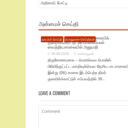
NAVIGATION
அதிகாரப் போட்டி
அன்மைச் செய்தி
திருகோணமலையில் பாடசாலையில்
தாயகச் செய்தி
பொதுவான செய்திகள்
குளவிக்கொட்டு: 30 மாணவர்கள்
வைத்தியசாலையில் அனுமதி
06.08.2026
மாவையூரன்
திருகோணமலை – மொரவெவ பொலிஸ்
பிரிவிற்குட்பட்ட மகதிவுல்வெவ தேசிய பாடசாலையி
இன்று (06) காலை இடம்பெற்ற திடீர்
குளவிக்கொட்டுச் சம்பவத்தில் 30...
LEAVE A COMMENT