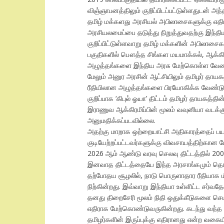
விஞ்ஞாபனத்திலும் குறிப்பிடப்பட்டுள்ளதுடன
தமிழ் மக்களது அரசியல் அபிலாசைகளுக்கு எதி
அரசியலமைப்பை தடுத்து நிறுத்துவதற்கு இந்தி
குறிப்பிட்டுள்ளவாறு தமிழ் மக்களின் அபிலாசை
பகுதிகளில் பௌத்த சிங்கள மயமாக்கல், ஆக்கிரமி
அழுத்தங்களை இந்திய அரசு மேற்கொள்ள வேண்டு
மேலும் அனுர அரசின் ஆட்சியிலும் தமிழர் தாயக
ரீதியிலான அழுத்தங்களை பிரயோகிக்க வேண்டும் 
குறிப்பாக ‘கிபுல் ஓயா’ திட்டம் தமிழர் தாயக
இராணுவ ஆக்கிரமிப்பின் மூலம் வவுனியா வடக்கு,
அனுமதிக்கப்படவில்லை.
அதற்கு மாறாக ஒற்றையாட்சி அதிகாரத்தைப் ப
குடியேற்றப்பட்டவர்களுக்கு விவசாயத்திற்கான 
2026 ஆம் ஆண்டு வரவு செலவு திட்டத்தில் 20
இனவாத திட்டத்தையே இந்த அரசாங்கமும் தொடர்ந்த
தற்போதய சூழலில், நாடு பொருளாதார ரீதியாக 
நிற்கின்றது. இவ்வாறு இந்தியா உள்ளிட்ட சர்வ
தனது திறைசேரி மூலம் நிதி ஒதுக்கீடுகளை செய
எதிராக மேற்கொண்டுவருகின்றது. கடந்து வந்
தமிழர்களின் இருப்புக்கு எதிரானது என்ற வகை