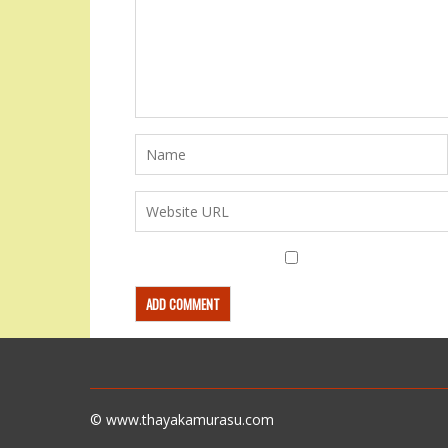
© www.thayakamurasu.com