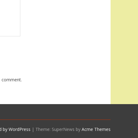
 I comment.
d by WordPress
|
Theme: SuperNews by
Acme Themes