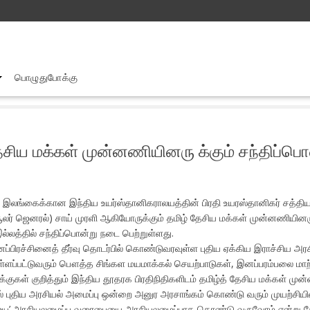
பொழுதுபோக்கு
இந்திய பிரதிநிதிக ளுக்கும்.தமிழ் தேசிய மக்கள் முன்னணியினரு க்கும் ச
 தேசிய மக்கள் முன்னணியினரு க்கும் சந்திப்ப
ள இலங்கைக்கான இந்திய உயர்ஸ்தானிகராலயத்தின் பிரதி உயரஸ்தானிகர் சத்தியஞ
் ஜெனரல்) சாய் முரளி ஆகியோருக்கும் தமிழ் தேசிய மக்கள் முன்னணியினர
இல்லத்தில் சந்திப்பொன்று நடை பெற்றுள்ளது.
ப்பிரச்சினைத் தீர்வு தொடர்பில் கொண்டுவரவுள்ள புதிய ஏக்கிய இராச்சிய அரசிய
்ளப்பட்டுவரும் பௌத்த சிங்கள மயமாக்கல் செயற்பாடுகள், இனப்பரம்பலை மாற்
 குறித்தும் இந்திய தூதரக பிரதிநிதிகளிடம் தமிழ்த் தேசிய மக்கள் முன்ன
யில் புதிய அரசியல் அமைப்பு ஒன்றை அனுர அரசாங்கம் கொண்டு வரும் முயற்சியி
ியராஜய’ அரசியலமைப்பு வரைபையை அரசியலமைப்பாக கொண்டு வருவோம் என்று தேச