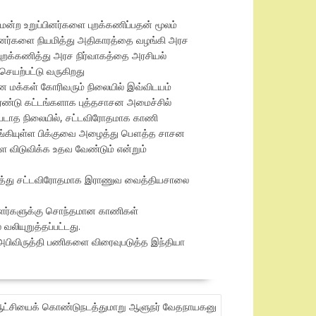
மன்ற உறுப்பினர்களை புறக்கணிப்பதன் மூலம்
்பினர்களை நியமித்து அதிகாரத்தை வழங்கி அரச
 புறக்கணித்து அரச நிர்வாகத்தை அரசியல்
செயற்பட்டு வருகிறது
ென மக்கள் கோரிவரும் நிலையில் இவ்விடயம்
ரண்டு கட்டங்களாக புத்தசாசன அமைச்சில்
்படாத நிலையில், சட்டவிரோதமாக காணி
ல் தங்கியுள்ள பிக்குவை அழைத்து பௌத்த சாசன
 விடுவிக்க உதவ வேண்டும் என்றும்
ரித்து சட்டவிரோதமாக இராணுவ வைத்தியசாலை
ாளர்களுக்கு சொந்தமான காணிகள்
லியுறுத்தப்பட்டது.
அபிவிருத்தி பணிகளை விரைவுபடுத்த இந்தியா
 ஆட்சியைக் கொண்டுநடத்துமாறு ஆளுநர் வேதநாயகனு