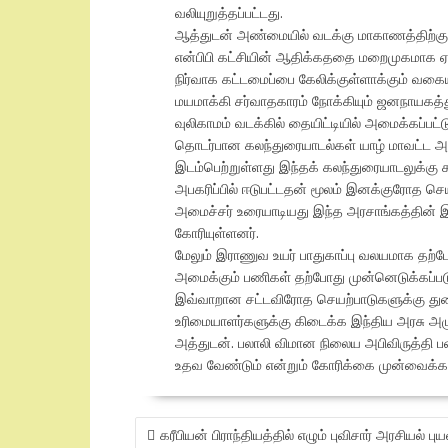
வலியுறுத்தப்பட்டது.
ஆத்துடன் அண்மையில் வடக்கு மாகாணத்திற்கு ந
என்பிபி கட்சியின் ஆதிக்கததை மறைமுகமாக ஏற்ப
நிர்வாக கட்டமைப்பை கேலிக்குள்ளாக்கும் வகைய
மயமாக்கி சர்வாதகாரம் நோக்கியும் ஜனநாயகத்த
வுலிகாமம் வடக்கில் தையிட்டியில் அமைக்கப்ப
தொடர்பான கலந்துரையாடல்கள் யாழ் மாவட்ட அர
இடம்பெற்றுள்ளது இந்தக் கலந்துரையாடலுக்க
அபகரிப்பில் ஈடுபட்டதன் மூலம் இனக்குரோத செய
அமைச்சர் உரையாடியது இந்த அரசாங்கத்தின் இ
கோரியுள்ளனர்.
மேலும் இராணுவ உயர் பாதுகாப்பு வலயமாக த
அமைக்கும் பணிகள் தற்போது முன்னெடுக்கப்பட
இவ்வாறான சட்டவிரோத செயற்பாடுகளுக்கு து
உரிமையாளர்களுக்கு கிடைக்க இந்திய அரசு அழு
அத்துடன். பலாலி விமான நிலைய அபிவிருத்தி 
உதவ வேண்டும் என்றும் கோரிக்கை முன்வைக்கப
POST
கரீபியன் பிராந்தியத்தில் எழும் புவிசார் அரசியல் புய