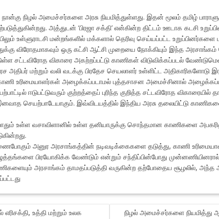
ான்கு நிழல் அமைச்சர்களை அரசு நியமித்துள்ளது. இதன் மூலம் தமிழ் பாராளு
டுத்துகின்றது. அத்துடன் ‘பிரஜா சக்தி’ என்கின்ற திட்டம் ஊடாக கடசி உறுப
ிலும் உள்ளுராடசி மன்றங்களில் மக்களால் தெரிவு செய்யப்பட்ட உறுப்பினர்களை
ுக்கு விரோதமாகவும் ஒரு கட்சி ஆட்சி முறையை நோக்கியும் இந்த அரசாங்கம் 
ட்டுள்ள சட்டவிரோத விகாரை அகற்றப்பட்டு காணிகள் விடுவிக்கப்படல் வேண்டும
ச அதிபர் மற்றும் வலி வடக்கு பிரதேச செயலாளர் உள்ளிட்ட அதிகாரிகளோடு இ
ு காணி உரிமையாளர்கள் அழைக்கப்படாமல் புத்தசாசன அமைச்சினால் அழைக்கப
ற்பாட்டில் ஈடுபட்டுவரும் குற்றத்தைப் புரிந்த குறித்த சட்டவிரோத விகாரையி
னவாத செயற்பாடேயாகும். இவ்விடயத்தில் இந்திய அரசு தலையிட்டு காணிகளை
ற்போதும் உள்ள வசாவிளானில் உள்ள தனியாருக்கு சொந்தமான காணிகளை அபக
ுகின்றது.
ணைபோகும் அனுர அரசாங்கத்தின் நடிவடிக்கைகளை தடுத்து, காணி உரிமைய
த்தங்களை பிரயோகிக்க வேண்டும் என்றும் சந்திப்பின்போது முன்னணியினரால் வ
பணிகளையும் அரசாங்கம் தாமதப்படுத்தி வருகின்ற தற்போதைய சூழலில், அந்த 
்பட்டது
ல் எரிசக்தி, உத்தி மற்றும் உலக
நிழல் அமைச்சர்களை நியமித்து