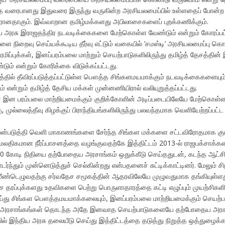
் அந்த வரைபானது இதுவரை இருந்து வருகின்ற அரசியலமைப்பில் உள்ளதைப் போன்
ரானதாகும். இவ்வாறான தமிழ்மக்களது அபிலாசைகளைப் புறக்கணிக்கும்.
ய அரசு இராஜதந்திர நடவடிக்கைகளை மேற்கொள்ள வேண்டும் என்றும் கோரப்பட்ட
களை நிறைவு செய்யக்கூடிய தீர்வு எட்டும் வகையில் ‘சமஸ்டி’ அரசியலமைப்பு க
ப்புக்கள், இனப்பரம்பலை மாற்றும் செயற்பாடுகளிலிருந்து தமிழ்த் தேசத்தின் 
ம் என்றும் கோரிக்கை விடுக்கப்பட்டது.
த்தில் தீவிரப்படுத்தப்பட்டுள்ள பௌத்த சிங்களமயமாக்கும் நடவடிக்கைகளையும்
என்றும் தமிழ்த் தேசிய மக்கள் முன்னணியிரால் வலியுறுத்தப்பட்டது.
த்தின் இன பரம்பலை மாற்றியமைக்கும் குறிக்கோளின் அடிப்படையிலேயே மேற்கொள்ள
 முல்லைத்தீவு கிழக்குப் பிராந்தியங்களிலிருந்து பலவந்தமாக வெளியேற்றப்பட்
யன்படுத்தி வெளி மாகாணங்களை சேர்ந்த சிங்கள மக்களை சட்டவிரோதமாக குட
மேலதிகமான நீர்ப்பாசனத்தை வழங்குவதற்கே இத்திட்டம் 2013-ல் ராஜபக்சாக்களால
00 கோடி நிதியை தற்போதைய அரசாங்கம் ஒதுக்கீடு செய்ததுடன், கடந்த ஆட்சி
ும் முன்னெடுத்துச் செல்கின்றது என்பதனைச் சுட்டிக்காட்டினர். மேலும் சிற
மீண்டெழுவதற்கு சர்வதேச சமூகத்தின் ஆதரவிலேயே முழுவதுமாக தங்கியுள்ளத
தேச தரப்புக்களது உதவிகளை பெற்று பொருளாதாரத்தை கட்டி எழுப்பும் முயற்சிக
்து சிங்கள பௌத்தமயமாக்கலையும், இனப்பரம்பலை மாற்றியமைக்கும் செயற்பாடு
த அரசாங்கங்கள் தொடந்த அதே இனவாத செயற்பாடுகளையே தற்போதைய அரசாங்கமும
யில் இந்திய அரசு தலையீடு செய்து இத்திட்டத்தை தடுத்து நிறுத்த ஒத்துழைக