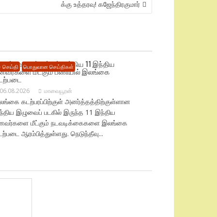
க்கு உத்தரவு! கஜேந்திரகுமார்
டுந்தீவு கடற்பரப்பில் சிக்கிய 11 இந்திய
 செய்தி
பொதுவான செய்திகள்
ீனவர்களை மீட்கும் பணியில் இலங்கை
டற்படை
06.08.2026
மாவையூரன்
ங்கை கடற்பரப்பிற்குள் அனர்த்தத்திற்குள்ளான
ந்திய இழுவைப் படகில் இருந்த 11 இந்திய
ீனவர்களை மீட்கும் நடவடிக்கைகளை இலங்கை
ற்படை ஆரம்பித்துள்ளது. நெடுந்தீவு...