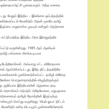
ற ஒற்றையாஆட்சி முறையாகும். அந்த வரைவு
து. மேலும் இந்திய – இலங்கை ஒப்பந்தத்தில்
ொண்டுவரப்படல் வேண்டும் அதன் மூலமே தமிழ்
இருப்பை பாதுகாக்க முடியும் என்றும் அதற்கான
 கட்டுப்படுத்த இந்திய அரசு இராஜதந்திர
ப்பட்டு வருகின்றது. 1985 ஆம் ஆண்டில்
ட தமிழ் மக்களை மீளக்கூடியமர
ியேற்றினார்கள். அவ்வாறு சட்ட விரோதமாக
் ஆரம்பிக்கப்பட்டது. இதே திட்டத்ததிற்கே
யாளர்களால் முன்னெடுக்கப்பட்ட தமிழர் விரோத
ிலங்கா பொருளாதாரத்தில் விழுந்திருக்கும்
ு. குறிப்பாக இந்தியாவின் ஆதரவை நாடி
ளில் அரசாங்கம் ஈடுபடும் அதேவேளை, மறுபுறமாக
களையும் தமிழர் தேசத்தின் இருப்புக்கு
் செய்து வருகிறது. ‘கிபுல் ஓயா’ திட்டம்
்க வேண்டும் என்ற விடயமும் முன்னணியினரால்