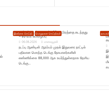
நாட்டில் டெங்கு பாதிப்பு 88 ஆயிரத்தை கடந்தது
நெ
இலங்கை செய்தி.
பொதுவான செய்திகள்
தாயகச்
– 63 பேர் உயிரிழப்பு
ம
க
06.08.2026
மாவையூரன்
நடப்பு ஆண்டின் ஆரம்பம் முதல் இதுவரை நாட்டில்
இல
பதிவான மொத்த டெங்கு நோயாளர்களின்
ல்
இ
எண்ணிக்கை 88,000 ஆக உயர்ந்துள்ளதாக தேசிய
ம
டெங்கு...
கட