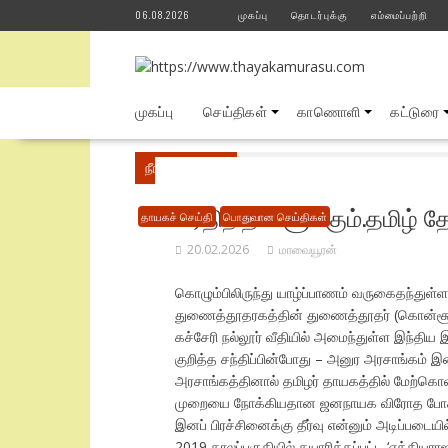
Skip
06.08.2026
முகப்பு
தொடர்புக்கு
எம்மைப்பற்றி
to
content
முகப்பு
செய்திகள்
காணொளி
கட்டுரை
நீங்கள் இங்கே
Home
பொதுவான செய்திகள்
பிரதிநிதிக ளுக்கும்.தமிழ்
தாயகச் செய்தி
பொதுவான செய்திகள்
20.02.2026
மாவையூரன்
கொழும்பிலிருந்து யாழ்ப்பாணம் வருகைதந்துள்
துணைத்தூதரகத்தின் துணைத்தூதர் (கொன்சூலர
கச்சேரி நல்லூர் வீதியில் அமைந்துள்ள இந்திய 
குறித்த சந்திப்பின்போது – அனுர அரசாங்கம் இன
அரசாங்கத்தினால் தமிழர் தாயகத்தில் மேற்கொள
முறையை நோக்கியதான ஜனநாயக விரோத போக்குகள்
இனப் பிரச்சினைக்கு தீர்வு என்னும் அடிப்படை
2019 காலப்பகுதியில் தயாரிக்கப்பட்ட ‘ஏக்க