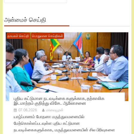
அன்மைச் செய்தி
தாயகச் செய்தி
பொதுவான செய்திகள்
புதிய கட்டுமான நடவடிக்கை களுக்காக, தற்காலிக
இடமாற்றம் குறித்து விசேட ஆலோசனை
07.08.2026
மாவையூரன்
யாழ்ப்பாணம் போதனா மருத்துவமனையில்
மேற்கொள்ளப்படவுள்ள புதிய கட்டுமான
நடவடிக்கைகளுக்காக, மருத்துவமனையின் சில பிரிவுகளை