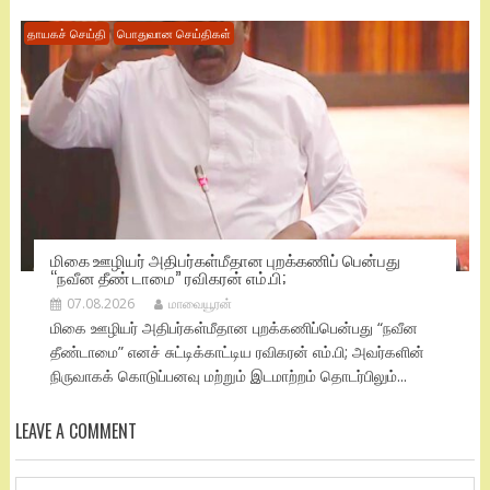
தாயகச் செய்தி
பொதுவான செய்திகள்
மிகை ஊழியர் அதிபர்கள்மீதான புறக்கணிப் பென்பது
“நவீன தீண் டாமை” ரவிகரன் எம்.பி;
07.08.2026
மாவையூரன்
மிகை ஊழியர் அதிபர்கள்மீதான புறக்கணிப்பென்பது “நவீன
தீண்டாமை” எனச் சுட்டிக்காட்டிய ரவிகரன் எம்.பி; அவர்களின்
நிருவாகக் கொடுப்பனவு மற்றும் இடமாற்றம் தொடர்பிலும்...
LEAVE A COMMENT