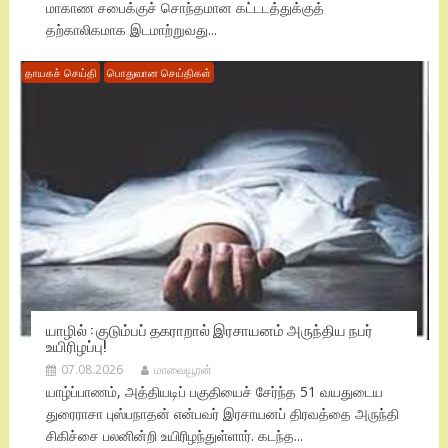
மாகாண சபைக்குச் சொந்தமான கட்டடத்துக்குத்
தற்காலிகமாக இடமாற்றுவது...
தாயகச் செய்தி
பொதுவான செய்திகள்
யாழில் : குடும்பப் தகராறால் இரசாயனம் அருந்திய நபர்
உயிரிழப்பு!
07.08.2026
மாவையூரன்
யாழ்ப்பாணம், அத்தியடிப் பகுதியைச் சேர்ந்த 51 வயதுடைய
துரைராசா புஸ்பநாதன் என்பவர் இரசாயனப் திரவத்தை அருந்தி
சிகிச்சை பலனின்றி உயிரிழந்துள்ளார். கடந்த...