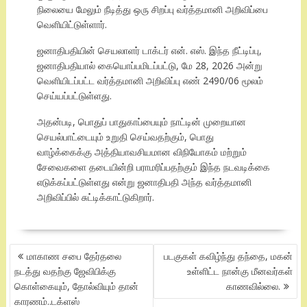
நிலையை மேலும் நீடித்து ஒரு சிறப்பு வர்த்தமானி அறிவிப்பை
வெளியிட்டுள்ளார்.
ஜனாதிபதியின் செயலாளர் டாக்டர் என். எஸ். இந்த நீட்டிப்பு,
ஜனாதிபதியால் கையொப்பமிடப்பட்டு, மே 28, 2026 அன்று
வெளியிடப்பட்ட வர்த்தமானி அறிவிப்பு எண் 2490/06 மூலம்
செய்யப்பட்டுள்ளது.
அதன்படி, பொதுப் பாதுகாப்பையும் நாட்டின் முறையான
செயல்பாட்டையும் உறுதி செய்வதற்கும், பொது
வாழ்க்கைக்கு அத்தியாவசியமான விநியோகம் மற்றும்
சேவைகளை தடையின்றி பராமரிப்பதற்கும் இந்த நடவடிக்கை
எடுக்கப்பட்டுள்ளது என்று ஜனாதிபதி அந்த வர்த்தமானி
அறிவிப்பில் சுட்டிக்காட்டுகிறார்.
POST
மாகாண சபை தேர்தலை
படகுகள் கவிழ்ந்து தந்தை, மகன்
NAVIGATION
நடத்து வதற்கு ஜேவிபிக்கு
உள்ளிட்ட நான்கு மீனவர்கள்
கொள்கையும், தோல்வியும் தான்
காணவில்லை.
காரணம்..டக்ளஸ்