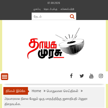
Skip
07.08.2026
to
முகப்பு
தொடர்புக்கு
எம்மைப்பற்றி
content
நீங்கள் இங்கே
Home
பொதுவான செய்திகள்
அவசரகால நிலை மேலும் ஒரு மாதத்திற்கு ஜனாதிபதி அனுரா
திசநாயக்க.