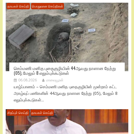
தாயகச் செய்தி
பொதுவான செய்திகள்
செம்மணி மனித புதைகுழியின் 44ஆவது நாளான நேற்று
(05), மேலும் 8 எலும்புக்கூடுகள்
06.08.2026
மாவையூரன்
யாழ்ப்பாணம் – செம்மணி மனித புதைகுழியின் மூன்றாம் கட்ட
அகழ்வுப் பணிகளின் 44ஆவது நாளான நேற்று (05), மேலும் 8
எலும்புக்கூடுகள்...
சிறப்புச் செய்தி
தாயகச் செய்தி