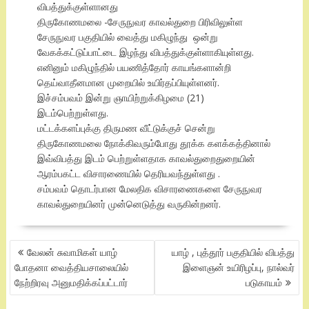
விபத்துக்குள்ளானது
திருகோணமலை -சேருநுவர காவல்துறை பிரிவிலுள்ள
சேருநுவர பகுதியில் வைத்து மகிழுந்து ஒன்று
வேகக்கட்டுப்பாட்டை இழந்து விபத்துக்குள்ளாகியுள்ளது.
எனினும் மகிழுந்தில் பயணித்தோர் காயங்களான்றி
தெய்வாதீனமான முறையில் உயிர்தப்பியுள்ளனர்.
இச்சம்பவம் இன்று ஞாயிற்றுக்கிழமை (21)
இடம்பெற்றுள்ளது.
மட்டக்களப்புக்கு திருமண வீட்டுக்குச் சென்று
திருகோணமலை நோக்கிவரும்போது தூக்க களக்கத்தினால்
இவ்விபத்து இடம் பெற்றுள்ளதாக காவல்துறைதுறையின்
ஆரம்பகட்ட விசாரணையில் தெரியவந்துள்ளது .
சம்பவம் தொடர்பான மேலதிக விசாரணைகளை சேருநுவர
காவல்துறையினர் முன்னெடுத்து வருகின்றனர்.
POST
வேலன் சுவாமிகள் யாழ்
யாழ் , புத்தூர் பகுதியில் விபத்து
NAVIGATION
போதனா வைத்தியசாலையில்
இளைஞன் உயிரிழப்பு, நால்வர்
நேற்றிரவு அனுமதிக்கப்பட்டார்
படுகாயம்