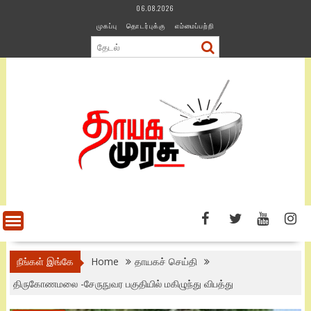
Skip
06.08.2026
to
முகப்பு
தொடர்புக்கு
எம்மைப்பற்றி
content
நீங்கள் இங்கே
Home
தாயகச் செய்தி
திருகோணமலை -சேருநுவர பகுதியில் மகிழுந்து விபத்து