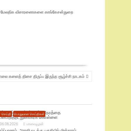
். மேலதிக விசாரணைகளை காங்கேசன்துறை
ை களைத் திசை திருப்ப இருந்த சூழ்ச்சி நாடகம்
ின்சாரம் தடைப்பட்டிருந்த நேரத்தை
 செய்தி
பொதுவான செய்திகள்
யன்படுத்தி, துணிகரக் கொள்ளை
06.08.2026
மாவையூரன்
ழ்ப்பாணம், அராலி வடக்கு பகுதியில் மின்சாரம்