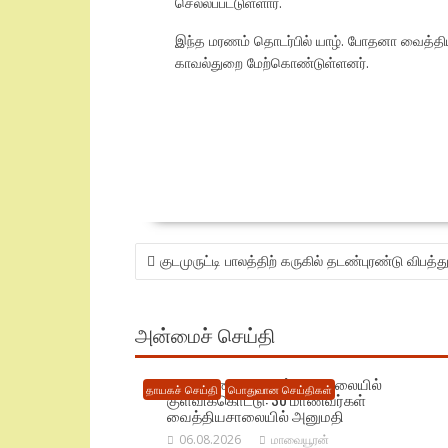
செல்லப்பட்டுள்ளார்.
இந்த மரணம் தொடர்பில் யாழ். போதனா வைத
காவல்துறை
மேற்கொண்டுள்ளனர்.
POST
குடமுருட்டி பாலத்திற் கருகில் தடண்புரண்டு விபத்து
NAVIGATION
அன்மைச் செய்தி
திருகோணமலையில் பாடசாலையில்
தாயகச் செய்தி
பொதுவான செய்திகள்
குளவிக்கொட்டு: 30 மாணவர்கள்
வைத்தியசாலையில் அனுமதி
06.08.2026
மாவையூரன்