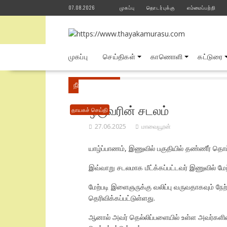
Skip
07.08.2026
முகப்பு
தொடர்புக்கு
எம்மைப்பற்றி
to
content
முகப்பு
செய்திகள்
காணொளி
கட்டுரை
நீங்கள் இங்கே
Home
தாயகச் செய்தி
தண்
ஒருவரின் சடலம்
தாயகச் செய்தி
27.06.2025
மாவையூரன்
யாழ்ப்பாணம், இணுவில் பகுதியில் தண்ணீர் தொட்
இவ்வாறு சடலமாக மீட்க்கப்பட்டவர் இணுவில் மே
மேற்படி இளைஞருக்கு வலிப்பு வருவதாகவும் நேற்
தெரிவிக்கப்பட்டுள்ளது.
ஆனால் அவர் தெல்லிப்பளையில் உள்ள அவர்களின்