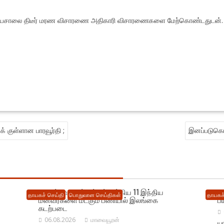
்தியசாலை திடீர் மரண விசாரணை அதிகாரி விசாரணைகளை மேற்கொண்டதுடன
க் குள்ளான பாரவூர்தி ;
இனப்படுகொல
நெடுந்தீவு கடற்பரப்பில் சிக்கிய 11 இந்திய
ம
தாயகச் செய்தி
பொதுவான செய்திகள்
தாயகச்
மீனவர்களை மீட்கும் பணியில் இலங்கை
ப
கடற்படை
06.08.2026
மாவையூரன்
யா