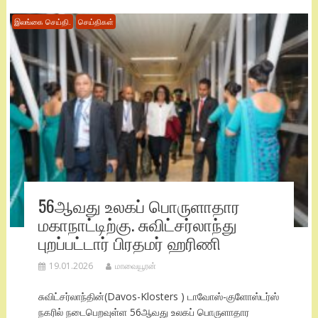
இலங்கை செய்தி.
செய்திகள்
56ஆவது உலகப் பொருளாதார
மகாநாட்டிற்கு. சுவிட்சர்லாந்து
புறப்பட்டார் பிரதமர் ஹரிணி
19.01.2026
மாவையூரன்
சுவிட்சர்லாந்தின்(Davos-Klosters ) டாவோஸ்-குளோஸ்டர்ஸ்
நகரில் நடைபெறவுள்ள 56ஆவது உலகப் பொருளாதார