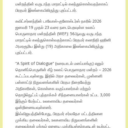
மன்றத்தின் வருடாந்த மாநாட்டில் கலந்துகொள்வதற்காகப்
பிரதமர் இலங்கையிலிருந்து புறப்பட்டார்.
சுவிட்சர்லாந்தின் டாவோஸ்-குளோஸ்டர்ஸ் நகரில் 2026
ஜனவரி 19 முதல் 23 வரை நடைபெறவுள்ள உலகப்
பொருளாதார மன்றத்தின் (WEF): 56ஆவது வருடாந்த
மாநாட்டில் கலந்துகொள்வதற்காகப் பிரதமர் கலாநிதி ஹரினி
அமரசூரிய இன்று (19) அதிகாலை இலங்கையிலிருந்து
புறப்பட்டார்.
“A Spirit of Dialogue” (உரையாடல் மனப்பாங்கு) எனும்
தொனிப்பொருளின் கீழ் உலகப் பொருளாதார மன்றம் – 2026
கூட்டப்படவுள்ளது. இதில் அரச தலைவர்கள், முன்னனி
பன்னாட்டு நிறுவனங்களின் பிரதம நிறைவேற்று
அதிகாரிகள், கொள்கை வகுப்பாளர்கள் மற்றும்
தொழில்நுட்பப் புத்தாக்கச் சிந்தனையாளர்கள் உட்பட 3,000
இற்கும் மேற்பட்ட உலகளாவிய தலைவர்கள்
ஒன்றிணையவுள்ளனர்.
இவ்விஜயத்தின்போது, பிரதமர் சர்வதேச மட்டத்திலான
முக்கிய தலைவர்கள், உலகளாவிய நிறுவனங்களின்
தலைவர்கள் மற்றும் ஏனைய முக்கியஸ்தர்களுடன் உயர்மட்ட