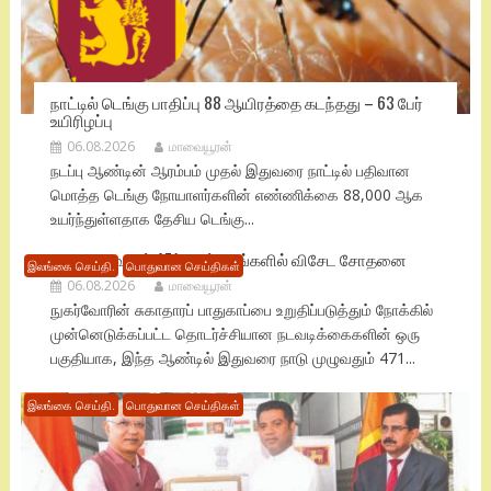
நாட்டில் டெங்கு பாதிப்பு 88 ஆயிரத்தை கடந்தது – 63 பேர்
உயிரிழப்பு
06.08.2026
மாவையூரன்
நடப்பு ஆண்டின் ஆரம்பம் முதல் இதுவரை நாட்டில் பதிவான
மொத்த டெங்கு நோயாளர்களின் எண்ணிக்கை 88,000 ஆக
உயர்ந்துள்ளதாக தேசிய டெங்கு...
நாடு முழுவதும் 471 மருந்தகங்களில் விசேட சோதனை
இலங்கை செய்தி.
பொதுவான செய்திகள்
06.08.2026
மாவையூரன்
நுகர்வோரின் சுகாதாரப் பாதுகாப்பை உறுதிப்படுத்தும் நோக்கில்
முன்னெடுக்கப்பட்ட தொடர்ச்சியான நடவடிக்கைகளின் ஒரு
பகுதியாக, இந்த ஆண்டில் இதுவரை நாடு முழுவதும் 471...
இலங்கை செய்தி.
பொதுவான செய்திகள்