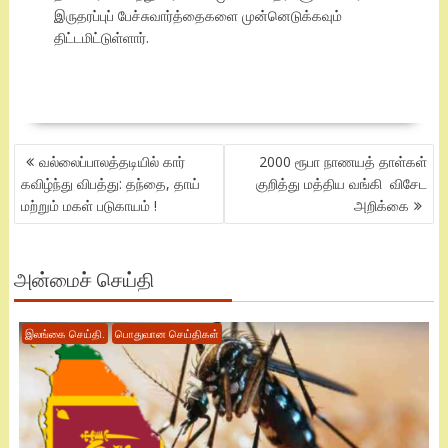
இருதரப்புப் பேச்சுவார்த்தைகளை முன்னெடுக்கவும்
திட்டமிட்டுள்ளார்.
POST
வல்லைப்பாலத்தடியில் கார்
2000 ரூபா நாணயத் தாள்கள்
NAVIGATION
கவிழ்ந்து விபத்து: தந்தை, தாய்
குறித்து மத்திய வங்கி விசேட
மற்றும் மகள் படுகாயம் !
அறிக்கை
அன்மைச் செய்தி
இலங்கை செய்தி.
பொதுவான செய்திகள்