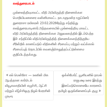
கலந்துரையாடல்
முல்லைத்தீவுமாவட்ட வீதி அபிவிருத்தி திணைக்கள
பொறியியலாளரை வன்னிமாவட்ட நாடாளுமன்ற உறுப்பினர்
துரைராசா ரவிகரன் 23.02.2026நேற்று சந்தித்து
கலந்துரையாடினார்.அந்தவகையில் முல்லைத்தீவு மாவட்ட
வீதி அபிவிருத்தித் திணைக்கள அலுவலகத்தில் இடம்பெற்ற
இச் சந்திப்பில் வீதிஅபிவிருத்தித் திணைக்களத்திற்குரிய
சீரின்றிக் காணப்படும் வீதிகளின் சீரமைப்பு மற்றும் வய்க்கால்
சீரமைப்புத் தொடர்பில் கவனஞ்செலுத்தப்பட்டுள்ளமை
குறிப்பிடத்தக்கது.
POST
எல் மென்சோ — உலகின் மிக
ஒக்ஸ்போர்ட் யூனியனில் நாமல்
NAVIGATION
ஆபத்தான கார்டெல்
ராஜபக்ஷ உரை இரத்து
வியூகவாதியின் எழுச்சி, ஆட்சி
இனப்படுகொலையே காரணம்.
மற்றும் வீழ்ச்சிஒரு நிழல் பேரரசின்
தமிழர் ஒருங்கிணைப்புக் குழு
முடிவு