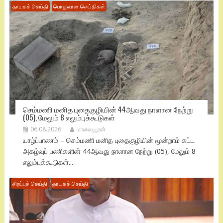
தாயகச் செய்தி
பொதுவான செய்திகள்
செம்மணி மனித புதைகுழியின் 44ஆவது நாளான நேற்று
(05), மேலும் 8 எலும்புக்கூடுகள்
06.08.2026
மாவையூரன்
யாழ்ப்பாணம் – செம்மணி மனித புதைகுழியின் மூன்றாம் கட்ட
அகழ்வுப் பணிகளின் 44ஆவது நாளான நேற்று (05), மேலும் 8
எலும்புக்கூடுகள்...
சிறப்புச் செய்தி
தாயகச் செய்தி