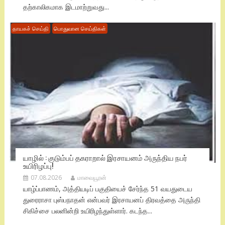
தற்காலிகமாக இடமாற்றுவது...
தாயகச் செய்தி
பொதுவான செய்திகள்
யாழில் : குடும்பப் தகராறால் இரசாயனம் அருந்திய நபர்
உயிரிழப்பு!
07.08.2026
மாவையூரன்
யாழ்ப்பாணம், அத்தியடிப் பகுதியைச் சேர்ந்த 51 வயதுடைய
துரைராசா புஸ்பநாதன் என்பவர் இரசாயனப் திரவத்தை அருந்தி
சிகிச்சை பலனின்றி உயிரிழந்துள்ளார். கடந்த...