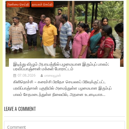
அண்மை செய்தி
தாயகச் செய்தி
இடிந்து விழும் அபாயத்தில் பழமையான இரும்புப் பாலம்;
பரவிப்பாஞ்சான் மக்கள் போராட்டம்
07.08.2026
மாவையூரன்
கிளிநொச்சி – கரைச்சி பிரதேச செயலகப் பிரிவுக்குட்பட்ட
பரவிப்பாஞ்சான் பகுதியில் அமைந்துள்ள பழமையான இரும்புப்
பாலம் சேதமடைந்துள்ள நிலையில், அதனை உடனடியாக...
LEAVE A COMMENT