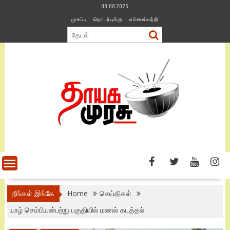
Skip
08.08.2026
to
முகப்பு
தொடர்புக்கு
எம்மைப்பற்றி
content
நீங்கள் இங்கே
Home
செய்திகள்
யாழ் செம்பியன்பற்று பகுதியில் மணல் கடத்தல்