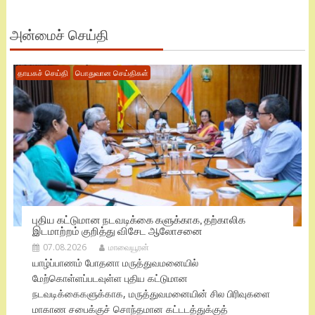
அன்மைச் செய்தி
தாயகச் செய்தி
பொதுவான செய்திகள்
புதிய கட்டுமான நடவடிக்கை களுக்காக, தற்காலிக
இடமாற்றம் குறித்து விசேட ஆலோசனை
07.08.2026
மாவையூரன்
யாழ்ப்பாணம் போதனா மருத்துவமனையில்
மேற்கொள்ளப்படவுள்ள புதிய கட்டுமான
நடவடிக்கைகளுக்காக, மருத்துவமனையின் சில பிரிவுகளை
மாகாண சபைக்குச் சொந்தமான கட்டடத்துக்குத்