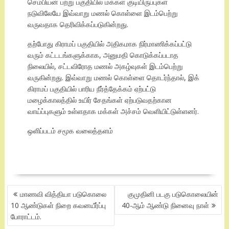
செம்பியன் பற்று பகுதியில் மக்கள் குடியிருப்புகள்
நடுவிலேயே இவ்வாறு மணல் கொள்ளை இடம்பெற்று
வருவதாக தெரிவிக்கப்படுகின்றது.
தற்போது கிராமப் பகுதியில் அதிகமாக நிர்மாணிக்கப்பட்டு
வரும் கட்டடங்களுக்காக, அனுமதி கொடுக்கப்படாத
நிலையில், சட்டவிரோத மணல் அகழ்வுகள் இடம்பெற்று
வருகின்றது. இவ்வாறு மணல் கொள்ளை தொடர்ந்தால், இக்
கிராமப் பகுதியில் பாரிய நீர்த்தேக்கம் ஏற்பட்டு
மழைக்காலத்தில் உயிர் சேதங்கள் ஏற்படுவதற்கான
வாய்ப்புகளும் உள்ளதாக மக்கள் அச்சம் வெளியிட்டுள்ளனர்.
ஒளிப்படம் சமூக வலைத்தளம்
POST
மாணவி வித்தியா படுகொலை
குமுதினி படகு படுகொலையின்
NAVIGATION
10 ஆண்டுகள் நிறை கவனயீர்ப்பு
40-ஆம் ஆண்டு நினைவு நாள்
போராட்டம்.