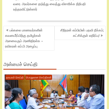
வரை. அவர்களை தடுத்து வைத்து விசாரிக்க நீதிபதி
உத்தரவிட்டுள்ளார்
POST
பல்கலை மாணவர்களின்
சீறீதரன் எம்பியின் பதவி நீக்கம்;
NAVIGATION
கவனயீர்ப்பிற்கு தமிழர்கள்
கட்சிக்குள் எதிர்ப்பு!
அனைவரும் அணிதிரள்க –
ரவிகரன் எம்.பி அழைப்பு
அன்மைச் செய்தி
தாயகச் செய்தி
பொதுவான செய்திகள்