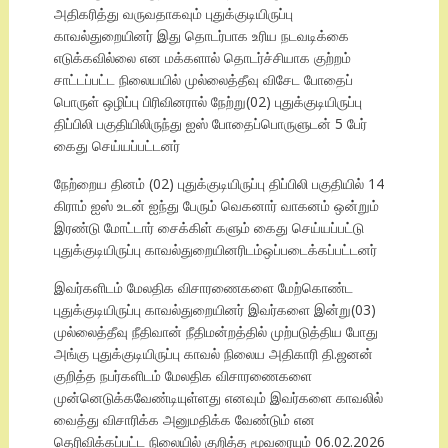
அதிகரித்து வருவதாகவும் புதுக்குடியிருப்பு
காவல்துறையினர் இது தொடர்பாக உரிய நடவடிக்கை
எடுக்கவில்லை என மக்களால் தொடர்ச்சியாக குற்றம்
சாட்டப்பட்ட நிலையயில் முல்லைத்தீவு விசேட போதைப்
பொருள் ஒழிப்பு பிரிவினரால் நேற்று(02) புதுக்குடியிருப்பு
திப்பிலி பகுதியிலிருந்து ஐஸ் போதைப்பொருளுடன் 5 பேர்
கைது செய்யப்பட்டனர்
நேற்றைய தினம் (02) புதுக்குடியிருப்பு திப்பிலி பகுதியில் 14
கிராம் ஐஸ் உடன் ஐந்து பேரும் வெகனார் வாகனம் ஒன்றும்
இரண்டு மோட்டார் சைக்கிள் களும் கைது செய்யப்பட்டு
புதுக்குடியிருப்பு காவல்துறையினரிடம்ஒப்படைக்கப்பட்டனர்
இவர்களிடம் மேலதிக விசாரணைகளை மேற்கொண்ட
புதுக்குடியிருப்பு காவல்துறையினர் இவர்களை இன்று(03)
முல்லைத்தீவு நீதிவான் நீதிமன்றத்தில் முற்படுத்திய போது
அங்கு புதுக்குடியிருப்பு காவல் நிலைய அதிகாரி தி.ஜனன்
கு‌றி‌த்த நபர்களிடம் மேலதிக விசாரணைகளை
முன்னெடுக்கவேண்டியுள்ளது எனவும் இவர்களை காவ‌லி‌ல்
வைத்து விசாரிக்க அனுமதிக்க வேண்டும் என
தெரிவிக்கப்பட்ட நிலையில் கு‌றி‌த்த மூவரையும் 06.02.2026