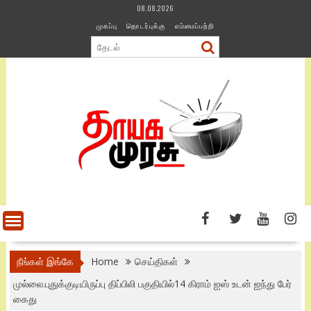
Skip
08.08.2026
to
முகப்பு
தொடர்புக்கு
எம்மைப்பற்றி
content
நீங்கள் இங்கே
Home
செய்திகள்
முல்லை.புதுக்குடியிருப்பு திப்பிலி பகுதியில்14 கிராம் ஐஸ் உடன் ஐந்து பேர்
கைது