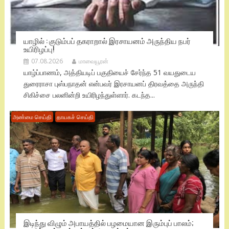
யாழில் : குடும்பப் தகராறால் இரசாயனம் அருந்திய நபர்
உயிரிழப்பு!
07.08.2026
மாவையூரன்
யாழ்ப்பாணம், அத்தியடிப் பகுதியைச் சேர்ந்த 51 வயதுடைய
துரைராசா புஸ்பநாதன் என்பவர் இரசாயனப் திரவத்தை அருந்தி
சிகிச்சை பலனின்றி உயிரிழந்துள்ளார். கடந்த...
அண்மை செய்தி
தாயகச் செய்தி
இடிந்து விழும் அபாயத்தில் பழமையான இரும்புப் பாலம்;