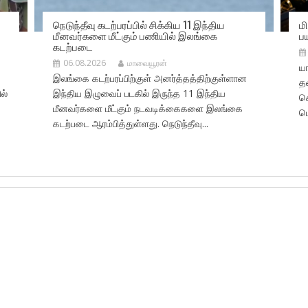
நெடுந்தீவு கடற்பரப்பில் சிக்கிய 11 இந்திய
ம
மீனவர்களை மீட்கும் பணியில் இலங்கை
ப
கடற்படை
06.08.2026
மாவையூரன்
யா
இலங்கை கடற்பரப்பிற்குள் அனர்த்தத்திற்குள்ளான
தட
ல்
இந்திய இழுவைப் படகில் இருந்த 11 இந்திய
க
மீனவர்களை மீட்கும் நடவடிக்கைகளை இலங்கை
பொ
கடற்படை ஆரம்பித்துள்ளது. நெடுந்தீவு...