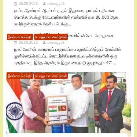
06.08.2026
மாவையூரன்
நடப்பு ஆண்டின் ஆரம்பம் முதல் இதுவரை நாட்டில் பதிவான
மொத்த டெங்கு நோயாளர்களின் எண்ணிக்கை 88,000 ஆக
உயர்ந்துள்ளதாக தேசிய டெங்கு...
நாடு முழுவதும் 471 மருந்தகங்களில் விசேட சோதனை
இலங்கை செய்தி.
பொதுவான செய்திகள்
06.08.2026
மாவையூரன்
நுகர்வோரின் சுகாதாரப் பாதுகாப்பை உறுதிப்படுத்தும் நோக்கில்
முன்னெடுக்கப்பட்ட தொடர்ச்சியான நடவடிக்கைகளின் ஒரு
பகுதியாக, இந்த ஆண்டில் இதுவரை நாடு முழுவதும் 471...
இலங்கை செய்தி.
பொதுவான செய்திகள்