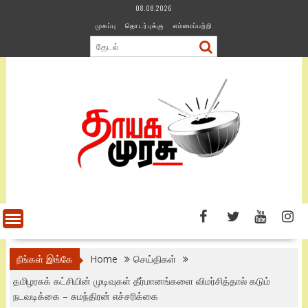
Skip
08.08.2026
to
முகப்பு
தொடர்புக்கு
எம்மைப்பற்றி
content
நீங்கள் இங்கே
Home
செய்திகள்
தமிழரசுக் கட்சியின் முடிவுகள் தீர்மானங்களை விமர்சித்தால் கடும்
நடவடிக்கை – சுமந்திரன் எச்சரிக்கை