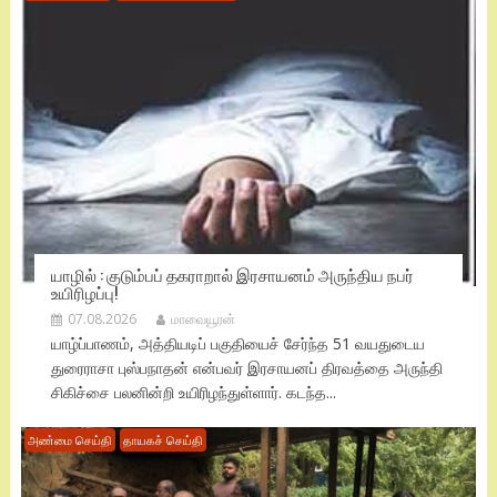
யாழில் : குடும்பப் தகராறால் இரசாயனம் அருந்திய நபர்
உயிரிழப்பு!
07.08.2026
மாவையூரன்
யாழ்ப்பாணம், அத்தியடிப் பகுதியைச் சேர்ந்த 51 வயதுடைய
துரைராசா புஸ்பநாதன் என்பவர் இரசாயனப் திரவத்தை அருந்தி
சிகிச்சை பலனின்றி உயிரிழந்துள்ளார். கடந்த...
அண்மை செய்தி
தாயகச் செய்தி