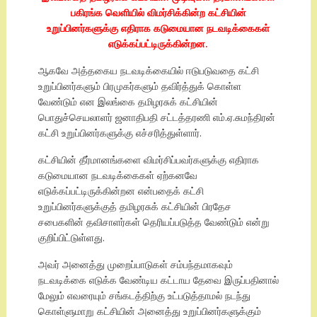
பகிரங்க வெளியில் விமர்சிக்கின்ற கட்சியின்
உறுப்பினர்களுக்கு எதிராக கடுமையான நடவடிக்கைகள்
எடுக்கப்பட்டிருக்கின்றன.
ஆகவே அத்தகைய நடவடிக்கையில் ஈடுபடுவதை கட்சி
உறுப்பினர்களும் பிரமுகர்களும் தவிர்த்துக் கொள்ள
வேண்டும் என இலங்கை தமிழரசுக் கட்சியின்
பொதுச்செயலாளர் ஜனாதிபதி சட்டத்தரணி எம்.ஏ.சுமந்திரன்
கட்சி உறுப்பினர்களுக்கு எச்சரித்துள்ளார்.
கட்சியின் தீர்மானங்களை விமர்சிப்பவர்களுக்கு எதிராக
கடுமையான நடவடிக்கைகள் ஏற்கனவே
எடுக்கப்பட்டிருக்கின்றன என்பதைக் கட்சி
உறுப்பினர்களுக்குத் தமிழரசுக் கட்சியின் பிரதேச
சபைகளின் தவிசாளர்கள் தெரியப்படுத்த வேண்டும் என்று
குறிப்பிட்டுள்ளது.
அவர் அனைத்து முறைப்பாடுகள் சம்பந்தமாகவும்
நடவடிக்கை எடுக்க வேண்டிய கட்டாய தேவை இருப்பதினால்
மேலும் எவரையும் சங்கடத்திற்கு உட்படுத்தாமல் நடந்து
கொள்ளுமாறு கட்சியின் அனைத்து உறுப்பினர்களுக்கும்