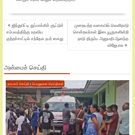
POST
ஜிந்துபிட்டி துப்பாக்கிச் சூட்டுச்
முறையற்ற வகையில் வெளிநாடு
NAVIGATION
சம்பவத்திற்கு உதவிய
சென்றவர்கள் இடையூறுகளின்றி
குற்றச்சாட்டில் சந்தேக நபர் கைது
நாடு திரும்ப அனுமதி.ஆனந்த
விஜேபால
அன்மைச் செய்தி
தாயகச் செய்தி
பொதுவான செய்திகள்