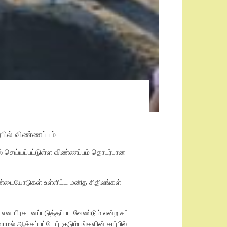
பில் விண்ணப்பம்
ல் செய்யப்பட்டுள்ள விண்ணப்பம் தொடர்பான
மண்டையோடுகள் உள்ளிட்ட மனித சிதிலங்கள்
ி என பிரகடனப்படுத்தப்பட வேண்டும் என்ற சட்ட
ல் ஆக்கப்பட்டோர் குடும்பங்களின் சார்பில்