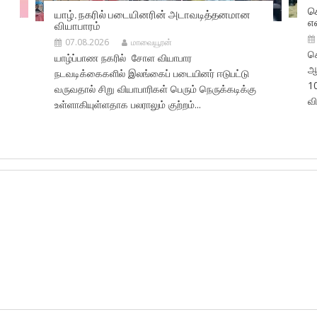
ச
யாழ். நகரில் படையினரின் அடாவடித்தனமான
எ
வியாபாரம்
07.08.2026
மாவையூரன்
ச
யாழ்ப்பாண நகரில் சோள வியாபார
ஆர
நடவடிக்கைகளில் இலங்கைப் படையினர் ஈடுபட்டு
10
வருவதால் சிறு வியாபாரிகள் பெரும் நெருக்கடிக்கு
வ
உள்ளாகியுள்ளதாக பலராலும் குற்றம்...