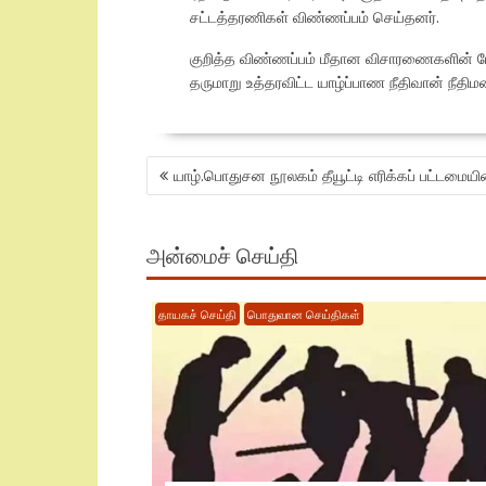
சட்டத்தரணிகள் விண்ணப்பம் செய்தனர்.
குறித்த விண்ணப்பம் மீதான விசாரணைகளின் போ
தருமாறு உத்தரவிட்ட யாழ்ப்பாண நீதிவான் நீதிம
POST
யாழ்.பொதுசன நூலகம் தீயூட்டி எரிக்கப் பட்டமை
NAVIGATION
அன்மைச் செய்தி
தாயகச் செய்தி
பொதுவான செய்திகள்