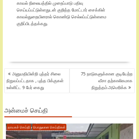
காவல் நிலையத்தில் முறைப்பாடு பதிவு
செய்யப்பட்டுள்ளதுடன் குறித்த மோட்டார் சைக்கிள்
காவல்துறையினரால் கொண்டு செல்லப்பட்டுள்ளமை
குறிப்பிடத்தக்கது.
POST
அனுமதியின்றி புத்தர் சிலை
75 நாடுகளுக்கான குடியேற்ற
NAVIGATION
நிறுவப்பட்டதாக , புத்த பிக்குகள்
வீசா தற்காலிகமாக
உள்ளிட்ட 9 பேர் கைது
நிறுத்தம்.அமெரிக்க
அன்மைச் செய்தி
தாயகச் செய்தி
பொதுவான செய்திகள்