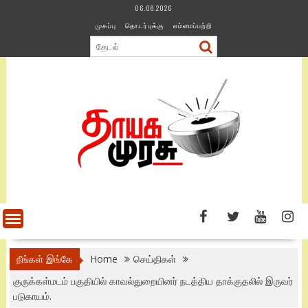
Skip
06.08.2026
to
முகப்பு
தொடர்புக்கு
எம்மைப்பற்றி
content
நீங்கள் இங்கே
Home
செய்திகள்
குருக்கள்மடம் பகுதியில் காவல்துறையினர் நடத்திய தாக்குதலில் இருவர்
படுகாயம்.