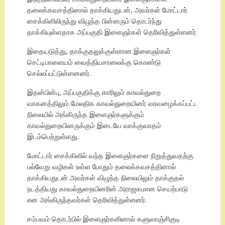
தலைக்கவசத்தினால் தாக்கியதுடன், அவர்கள் மோட்டார்
சைக்கிளிலிருந்து விழுந்த பின்னரும் தொடர்ந்து
தாக்கியுள்ளதாக அப்பகுதி இளைஞர்கள் தெரிவித்துள்ளனர்.
இதையடுத்து, தாக்குதலுக்குள்ளான இளைஞர்கள்
செட்டிபாளையம் வைத்தியசாலைக்கு கொண்டு
செல்லப்பட்டுள்ளனனர்.
இதன்பின்பு, அப்பகுதிக்கு காரிலும் காவல்துறை
வாகனத்திலும் மேலதிக காவல்துறையினர் வரவழைக்கப்பட்ட
நிலையில் அங்கிருந்த இளைஞர்களுக்கும்
காவல்துறையினருக்கும் இடையே வாக்குவாதம்
இடம்பெற்றுள்ளது.
மோட்டார் சைக்கிளில் வந்த இளைஞர்களை நிறுத்துவதற்கு
பல்வேறு வழிகள் உள்ள போதும் தலைக்கவசத்தினால்
தாக்கியதுடன் அவர்கள் விழுந்த நிலையிலும் தாக்குதல்
நடத்தியது காவல்துறையினரின் அராஜகமான செயற்பாடு
என அங்கிருந்தவர்கள் தெரிவித்துள்ளனர்.
சம்பவம் தொடர்பில் இளைஞர்களினால் களுவாஞ்சிகுடி