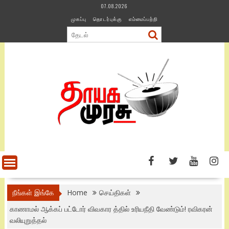
Skip
07.08.2026
to
முகப்பு
தொடர்புக்கு
எம்மைப்பற்றி
content
நீங்கள் இங்கே
Home
செய்திகள்
காணாமல் ஆக்கப் பட்டோர் விவகார த்தில் உரியநீதி வேண்டும்! ரவிகரன்
வலியுறுத்தல்