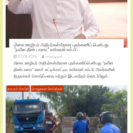
மிகை ஊழியர் அதிபர்கள்மீதான புறக்கணிப் பென்பது
“நவீன தீண் டாமை” ரவிகரன் எம்.பி;
07.08.2026
மாவையூரன்
மிகை ஊழியர் அதிபர்கள்மீதான புறக்கணிப்பென்பது “நவீன
தீண்டாமை” எனச் சுட்டிக்காட்டிய ரவிகரன் எம்.பி; அவர்களின்
நிருவாகக் கொடுப்பனவு மற்றும் இடமாற்றம் தொடர்பிலும்...
தாயகச் செய்தி
பொதுவான செய்திகள்