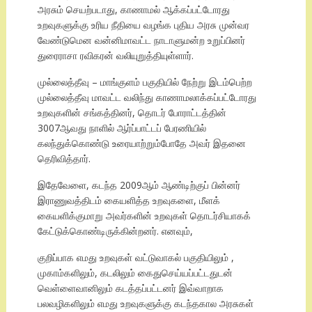
அரசும் செயற்படாது, காணாமல் ஆக்கப்பட்டோரது
உறவுகளுக்கு உரிய நீதியை வழங்க புதிய அரசு முன்வர
வேண்டுமென வன்னிமாவட்ட நாடாளுமன்ற உறுப்பினர்
துரைராசா ரவிகரன் வலியுறுத்தியுள்ளார்.
முல்லைத்தீவு – மாங்குளம் பகுதியில் நேற்று இடம்பெற்ற
முல்லைத்தீவு மாவட்ட வலிந்து காணாமலாக்கப்பட்டோரது
உறவுகளின் சங்கத்தினர், தொடர் போராட்டத்தின்
3007ஆவது நாளில் ஆர்ப்பாட்டப் பேரணியில்
கலந்துக்கொண்டு உரையாற்றும்போதே அவர் இதனை
தெரிவித்தார்.
இதேவேளை, கடந்த 2009ஆம் ஆண்டிற்குப் பின்னர்
இராணுவத்திடம் கையளித்த உறவுகளை, மீளக்
கையளிக்குமாறு அவர்களின் உறவுகள் தொடர்சியாகக்
கேட்டுக்கொண்டிருக்கின்றனர். எனவும்,
குறிப்பாக எமது உறவுகள் வட்டுவாகல் பகுதியிலும் ,
முகாம்களிலும், கடலிலும் கைதுசெய்யப்பட்டதுடன்
வெள்ளைவானிலும் கடத்தப்பட்டனர் இவ்வாறாக
பலவழிகளிலும் எமது உறவுகளுக்கு கடந்தகால அரசுகள்