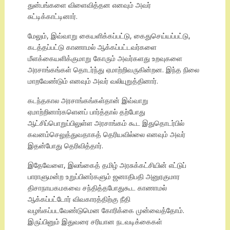
துன்பங்களை விளைவித்தன எனவும் அவர்
சுட்டிக்காட்டினார்.
மேலும், இவ்வாறு கையளிக்கப்பட்டு, கைதுசெய்யப்பட்டு,
கடத்தப்பட்டு காணாமல் ஆக்கப்பட்டவர்களை
மீளக்கையளிக்குமாறு கோரும் அவர்களது உறவுகளை
அரசாங்கங்கள் தொடர்ந்து ஏமாற்றிவருகின்றன. இந்த நிலை
மாறவேண்டும் எனவும் அவர் வலியுறுத்தினார்.
கடந்தகால அரசாங்கங்கள்தான் இவ்வாறு
ஏமாற்றினார்களெனப் பார்த்தால் தற்போது
ஆட்சிப்பொறுப்பிலுள்ள அரசாங்கம் கூட இதுதொடர்பில்
கவனம்செலுத்துவதாகத் தெரியவில்லை எனவும் அவர்
இதன்போது தெரிவித்தார்.
இதேவேளை, இலங்கைத் தமிழ் அரசுக்கட்சியின் எட்டுப்
பாராளுமன்ற உறுப்பினர்களும் ஜனாதிபதி அனுரகுமார
திசாநாயகமகவை சந்தித்தபோதுகூட காணாமல்
ஆக்கப்பட்டோர் விவகாரத்திற்கு நீதி
வழங்கப்படவேண்டுமென கோரிக்கை முன்வைத்தோம்.
இருப்பினும் இதுவரை சரியான நடவடிக்கைகள்