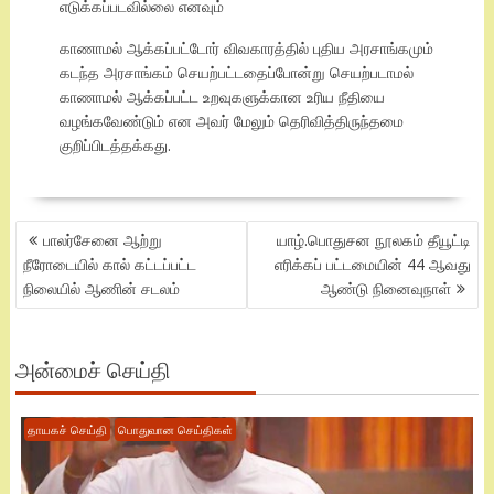
எடுக்கப்படவில்லை எனவும்
காணாமல் ஆக்கப்பட்டோர் விவகாரத்தில் புதிய அரசாங்கமும்
கடந்த அரசாங்கம் செயற்பட்டதைப்போன்று செயற்படாமல்
காணாமல் ஆக்கப்பட்ட உறவுகளுக்கான உரிய நீதியை
வழங்கவேண்டும் என அவர் மேலும் தெரிவித்திருந்தமை
குறிப்பிடத்தக்கது.
POST
பாலர்சேனை ஆற்று
யாழ்.பொதுசன நூலகம் தீயூட்டி
NAVIGATION
நீரோடையில் கால் கட்டப்பட்ட
எரிக்கப் பட்டமையின் 44 ஆவது
நிலையில் ஆணின் சடலம்
ஆண்டு நினைவுநாள்
அன்மைச் செய்தி
தாயகச் செய்தி
பொதுவான செய்திகள்