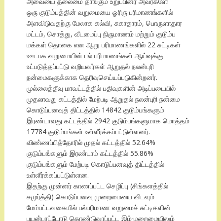
அவையை தலைமை தாங்கும் உறுப்பினர் அவர்களே!
ஒரு குடும்பத்தின் வறுமையை ஓரிரு பரிமாணங்களில்
அளவிடுவதற்கு மேலாக கல்வி, சுகாதாரம், பொருளாதார
மட்டம், சொத்து, வீடமைப்பு நிருமாணம் மற்றும் குடும்ப
மக்கள் தொகை என ஆறு பரிமாணங்களில் 22 சுட்டிகள்
ஊடாக வறுமையின் பல் பரிமாணங்கள் ஆய்வுக்கு
உட்படுத்தப்பட்டு வறியவர்கள் ஆறுதல் நலன்புரி
நன்மைகளுக்காக தெரிவுசெய்யப்படுகின்றனர்.
முல்லைத்தீவு மாவட்டத்தில் பதிவுகளின் அடிப்படையில்
முதலாவது கட்டத்தில் மேற்படி ஆறுதல் நலன்புரி நன்மை
கொடுப்பனவுத் திட்டத்தில் 14842 குடும்பங்களும்
இரண்டாவது கட்டத்தில் 2942 குடும்பங்களுமாக மொத்தம்
17784 குடும்பங்கள் உள்ளீர்க்கப்பட்டுள்ளனர்.
விண்ணப்பித்தோரில் முதல் கட்டத்தில் 52.64%
குடும்பங்களும் இரண்டாம் கட்டத்தில் 55.86%
குடும்பங்களும் மேற்படி கொடுப்பனவுத் திட்டத்தில்
உள்ளீர்க்கப்பட்டுள்ளன.
இதற்கு முன்னர் காணப்பட்ட செழிப்பு (சிங்களத்தில்
சமுர்த்தி) கொடுப்பனவு முறைமையை விடவும்
மேம்பட்டவகையில் பல்பரிமாண வறுமைச் சுட்டிகளின்
பயன்பாட்டோடு கொண்டுவரப்பட்ட இம்முறைமையிலும்