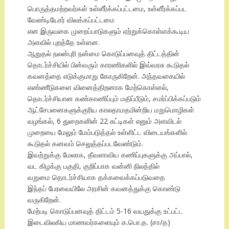
பொருத்தமற்றவர்கள் உள்ளீர்க்கப்பட்டமை, உள்ளீர்க்கப்பட
வேண்டியோர் விலக்கப்பட்டமை
என இருவகை முறைப்பாடுகளும் ஏற்றுக்கொள்ளக்கூடிய
அளவில் புறத்தே உள்ளன.
ஆறுதல் நலன்புரி நன்மை கொடுப்பனவுத் திட்டத்தின்
தொடர்ச்சியில் பின்வரும் காரணிகளில் இவ்வரசு கூடுதல்
கவனத்தை எடுக்குமாறு கோருகிறேன். அந்தவகையில்
எண்ணீடுகளை வினைத்திறனாக மேற்கொள்ளல்,
தொடர்ச்சியான கண்காணிப்பும் மதிப்பீடும், சமர்ப்பிக்கப்படும்
ஆட்சேபனைகளுக்குரிய காலதாமதமின்றிய மறுமொழிகள்
வழங்கல், 6 துறைகளின் 22 சுட்டிகள் எனும் அளவிடல்
முறையை மேலும் மேம்படுத்தல் உள்ளிட்ட விடையங்களில்
கூடுதல் கனவம் செலுத்தப்படவேண்டும்.
இவற்றுக்கு மேலாக, தீவளாவிய கணிப்புகளுக்கு அப்பால்,
வட கிழக்கு பகுதி, குறிப்பாக வன்னி நிலத்தில்
வறுமை தொடர்ச்சியாக தக்கவைக்கப்படுவதை
இந்தப் பேரவையிலே அரசின் கவனத்துக்கு கொண்டு
வருகிறேன்.
மேற்படி கொடுப்பனவுத் திட்டம் 5-16 வயதுக்கு உட்பட்ட
இடைவிலகிய மாணவர்களையும் க.பொ.த. (சா/த)