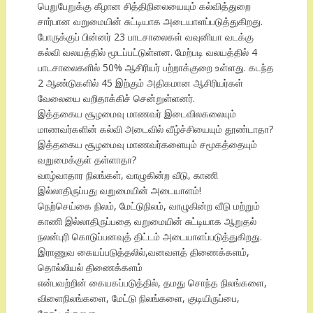
பெறுபேறுக்கு கீழான சித்திநிலையையும் கல்வித்துறை
சார்பான வறுமையின் சுட்டியாக அடையாளப்படுத்துகிறது.
போருக்குப் பின்னர் 23 பாடசாலைகள் வவுனியா வடக்கு
கல்வி வலயத்தில் மூடப்பட்டுள்ளன. மேற்படி வலயத்தில் 4
பாடசாலைகளில் 50% ஆசிரியர் பற்றாக்குறை உள்ளது. கடந்த
2 ஆண்டுகளில் 45 இற்கும் அதிகமான ஆசிரியர்கள்
வேலையை வறிதாக்கிச் சென்றுள்ளனர்.
இத்தகைய சூழமைவு மாணவர் இடைவிலகலையும்
மாணவர்களின் கல்வி அடைவில் வீழ்ச்சியையும் தூண்டாதா?
இத்தகைய சூழமைவு மாணவர்களையும் சமூகத்தையும்
வறுமைக்குள் தள்ளாதா?
வாழ்வாதார நிலங்கள், வாழுகின்ற வீடு, காணி
இல்லாதிருப்பது வறுமையின் அடையாளம்!
நெற்செய்கை நிலம், மேட்டுநிலம், வாழுகின்ற வீடு மற்றும்
காணி இல்லாதிருப்பதை வறுமையின் சுட்டியாக ஆறுதல்
நலன்புரி கொடுப்பனவுத் திட்டம் அடையாளப்படுத்துகிறது.
இராணுவ கையப்படுத்தலில்,வனவளத் திணைக்களம்,
தொல்லியல் திணைக்களம்
என்பவற்றின் கையகப்படுத்தில், தமது சொந்த நிலங்களை,
விளைநிலங்களை, மேட்டு நிலங்களை, குடியிருப்பை,