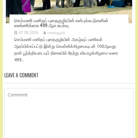
செம்மணி மனிதப் புதைகுழியின் என்புக்கூடுகளின்
எண்ணிக்கை 499 ஆக உயர்வு
07.08.2026
மாவையூரன்
செம்மணி மனிதப் புதைகுழியின் அகழ்வுப் பணிகள்
ஆரம்பிக்கப்பட்டு இன்று வெள்ளிக்கிழமையுடன் 100ஆவது
நாள் பூர்த்தியடையும் நிலையில் நேற்று வியாழக்கிழமை வரை
499...
LEAVE A COMMENT