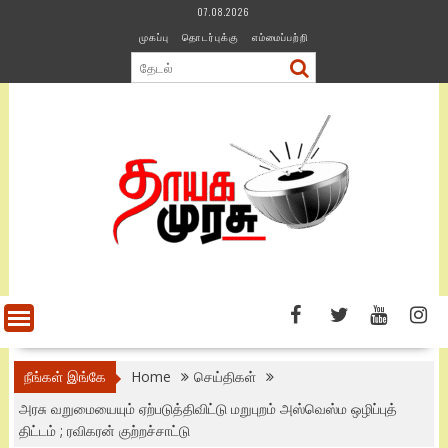
Skip
07.08.2026
to
முகப்பு
தொடர்புக்கு
எம்மைப்பற்றி
content
நீங்கள் இங்கே
Home
செய்திகள்
அரசு வறுமையையும் ஏற்படுத்திவிட்டு மறுபுறம் அஸ்வெஸ்ம ஒழிப்புத்
திட்டம் ; ரவிகரன் குற்றச்சாட்டு