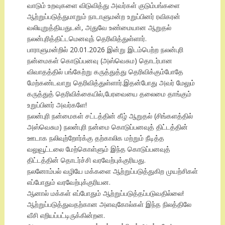
வாடும் உறவுகளை விடுவித்து அவர்கள் குடும்பங்களை
ஆற்றுப்படுத்துமாறும் நாடாளுமன்ற உறுப்பினர் ரவிகரன்
வலியுறுத்தியதுடன், அதுவே உண்மையான ஆறுதல்
நலன்புரித்திட்டமெனவுந் தெரிவித்துள்ளார்.
பாராளுமன்றில் 20.01.2026 இன்று இடம்பெற்ற நலன்புரி
நன்மைகள் கொடுப்பனவு (அஸ்வெசும) தொடர்பான
விவாதத்தில் பங்கேற்று கருத்துத்து தெரிவிக்கும்போதே
மேற்கண்டவாறு தெரிவித்துள்ளார்.இதன்போது அவர் மேலும்
கருத்துத் தெரிவிக்கையில்,பேரவையை தலைமை தாங்கும்
உறுப்பினர் அவர்களே!
நலன்புரி நன்மைகள் சட்டத்தின் கீழ் ஆறுதல் (சிங்களத்தில்
அஸ்வெசும) நலன்புரி நன்மை கொடுப்பனவுத் திட்டத்தின்
ஊடாக நலிவுற்றோர்க்கு தற்காலிக மற்றும் நீடித்த
வலுவூட்டலை மேற்கொள்ளும் இந்த கொடுப்பனவுத்
திட்டத்தின் தொடர்ச்சி வரவேற்புக்குரியது.
நலனோம்பல் வழியே மக்களை ஆற்றுப்படுத்துகிற முயற்சிகள்
எப்போதும் வரவேற்புக்குரியன.
ஆனால் மக்கள் எப்போதும் ஆற்றுப்படுத்தப்படுவதில்லை!
ஆற்றுப்படுத்துவதற்கான அளவுகோல்கள் இந்த நிலத்திலே
வீசி எறியப்பட்டிருக்கின்றன.