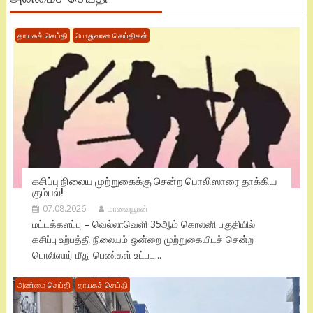
தாயகச் செய்தி
பொதுவான செய்திகள்
கசிப்பு நிலைய முற்றுகைக்கு சென்ற பொலிஸாரை தாக்கிய
கும்பல்!
07.08.2026
மாவையூரன்
மட்டக்களப்பு – வெல்லாவெளி 35ஆம் கொலனி பகுதியில்
கசிப்பு உற்பத்தி நிலையம் ஒன்றை முற்றுகையிடச் சென்ற
பொலிஸார் மீது பெண்கள் உட்பட...
அண்மை செய்தி
தாயகச் செய்தி