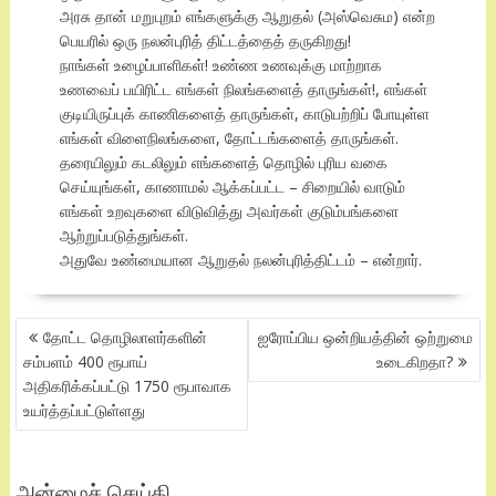
அரசு தான் மறுபுறம் எங்களுக்கு ஆறுதல் (அஸ்வெசும) என்ற
பெயரில் ஒரு நலன்புரித் திட்டத்தைத் தருகிறது!
நாங்கள் உழைப்பாளிகள்! உண்ண உணவுக்கு மாற்றாக
உணவைப் பயிரிட்ட எங்கள் நிலங்களைத் தாருங்கள்!, எங்கள்
குடியிருப்புக் காணிகளைத் தாருங்கள், காடுபற்றிப் போயுள்ள
எங்கள் விளைநிலங்களை, தோட்டங்களைத் தாருங்கள்.
தரையிலும் கடலிலும் எங்களைத் தொழில் புரிய வகை
செய்யுங்கள், காணாமல் ஆக்கப்பட்ட – சிறையில் வாடும்
எங்கள் உறவுகளை விடுவித்து அவர்கள் குடும்பங்களை
ஆற்றுப்படுத்துங்கள்.
அதுவே உண்மையான ஆறுதல் நலன்புரித்திட்டம் – என்றார்.
POST
தோட்ட தொழிலாளர்களின்
ஐரோப்பிய ஒன்றியத்தின் ஒற்றுமை
NAVIGATION
சம்பளம் 400 ரூபாய்
உடைகிறதா?
அதிகரிக்கப்பட்டு 1750 ரூபாவாக
உயர்த்தப்பட்டுள்ளது
அன்மைச் செய்தி