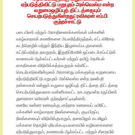
ஏற்படுத்திவிட்டு மறுபுறம் அஸ்வெஸ்ம என்ற
வறுமைஒழிப்புத் திட்டத்தையும்
செயற்படுத்துகின்றது; ரவிகரன் எம்.பி
குற்றச்சாட்டு
படையினர் மற்றும் அரசதிணைக்களங்கள் மக்களின்
வாழ்வாதாரக் காணிகளை அபகரித்திருத்தல், சட்டவிரோத
கடற்றொழில் மற்றும் இந்திய இழுவைப்படகுகளைக்
கட்டுப்படுத்த தவறுதல், இறுதிப்போரில் ஒப்படைக்கப்பட்டுக்
காணாமல் ஆக்கப்பட்டவர்கள் மற்றும் தமிழ் அரசியல்
கைதிகளை விடுவிக்கத்தவறுதல் உள்ளிட்ட
செயற்பாடுகளின்மூலம் அரசானது மக்களுக்கு வறுமையை
ஏற்படுத்திவிட்டு மறுபுறம் அஸ்வெஸ்ம என்ற நலன்புரி
நன்மைகள் என்னும் வறுமை ஒழிப்புத் திட்டத்தை திட்டத்தை
செயற்படுத்துவதாக வன்னிமாவட்ட நாடாளுமன்ற உறுப்பினர்
துரைராசா ரவிகரன் குற்றஞ்சாட்டியுள்ளார்.
எனவே உண்ண உணவுக்கு மாற்றாக உணவைப் பயிரிட்ட
மக்களின் வாழ்வாதார நிலங்களையும், குடியிருப்பு
நிலங்களையும் விடுவிக்குமாறும், தரையிலும் கடலிலும்
மக்களை தொழில் புரியக்கூடியவகையில் வழிவகைகளை
ஏற்படுத்துமாறும், காணாமல் ஆக்கப்பட்ட மற்றும் சிறையில்