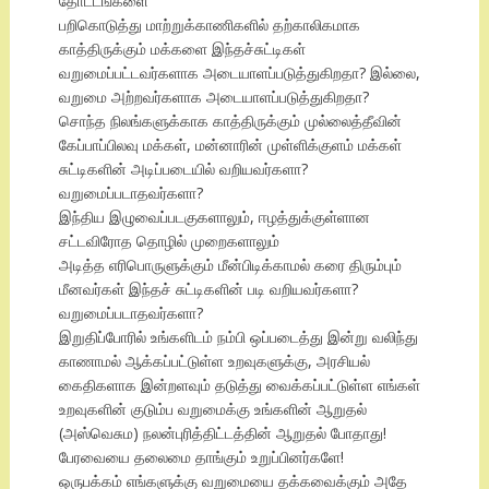
தோட்டங்களை
பறிகொடுத்து மாற்றுக்காணிகளில் தற்காலிகமாக
காத்திருக்கும் மக்களை இந்தச்சுட்டிகள்
வறுமைப்பட்டவர்களாக அடையாளப்படுத்துகிறதா? இல்லை,
வறுமை அற்றவர்களாக அடையாளப்படுத்துகிறதா?
சொந்த நிலங்களுக்காக காத்திருக்கும் முல்லைத்தீவின்
கேப்பாப்பிலவு மக்கள், மன்னாரின் முள்ளிக்குளம் மக்கள்
சுட்டிகளின் அடிப்படையில் வறியவர்களா?
வறுமைப்படாதவர்களா?
இந்திய இழுவைப்படகுகளாலும், ஈழத்துக்குள்ளான
சட்டவிரோத தொழில் முறைகளாலும்
அடித்த எரிபொருளுக்கும் மீன்பிடிக்காமல் கரை திரும்பும்
மீனவர்கள் இந்தச் சுட்டிகளின் படி வறியவர்களா?
வறுமைப்படாதவர்களா?
இறுதிப்போரில் உங்களிடம் நம்பி ஒப்படைத்து இன்று வலிந்து
காணாமல் ஆக்கப்பட்டுள்ள உறவுகளுக்கு, அரசியல்
கைதிகளாக இன்றளவும் தடுத்து வைக்கப்பட்டுள்ள எங்கள்
உறவுகளின் குடும்ப வறுமைக்கு உங்களின் ஆறுதல்
(அஸ்வெசும) நலன்புரித்திட்டத்தின் ஆறுதல் போதாது!
பேரவையை தலைமை தாங்கும் உறுப்பினர்களே!
ஒருபக்கம் எங்களுக்கு வறுமையை தக்கவைக்கும் அதே