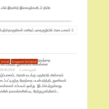
ையில் இரண்டு இளைஞர்களிடம் தீவிர
்புத்தொகுதிகள் மனிதப் புதைகுழியில் அடையாளம்
ின்சாரம் தடைப்பட்டிருந்த நேரத்தை
 செய்தி
பொதுவான செய்திகள்
யன்படுத்தி, துணிகரக் கொள்ளை
06.08.2026
மாவையூரன்
ழ்ப்பாணம், அராலி வடக்கு பகுதியில் மின்சாரம்
ைப்பட்டிருந்த நேரத்தை பயன்படுத்தி, துணிகரக்
ொள்ளைச் சம்பவம் ஒன்று இடம்பெற்றுள்ளது.
லிஸ் தகவல்களின்படி, நேற்றுமுன்தினம்...