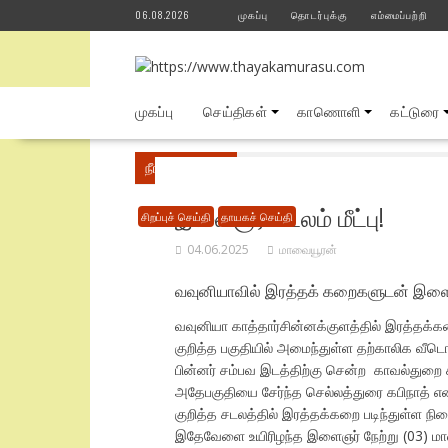
Skip
06.08.2026
முகப்பு
தொடர்புக்கு
எம்மைப்பற்றி
to
content
முகப்பு
செய்திகள்
காணொளி
கட்டுரை
நீங்கள் இங்கே
Home
சிறப்புச் செய்தி
வவு
இளைஞர் சடலம் மீட்பு!
சிறப்புச் செய்தி
தாயகச் செய்தி
04.06.2025
மாவையூரன்
வவுனியாவில் இரத்தக் கறைகளுடன் இளைஞர்
வவுனியா காத்தார்சின்னக்குளத்தில் இரத்தக்
குறித்த பகுதியில் அமைந்துள்ள தற்காலிக வீடொ
பின்னர் சம்பவ இடத்திற்கு சென்ற காவல்துற
அதேபகுதியை சேர்ந்த செல்லத்துரை கபிநாத் எ
குறித்த சடலத்தில் இரத்தக்கறை படிந்துள்ள
இதேவேளை உயிரிழந்த இளைஞர் நேற்று (03) மா