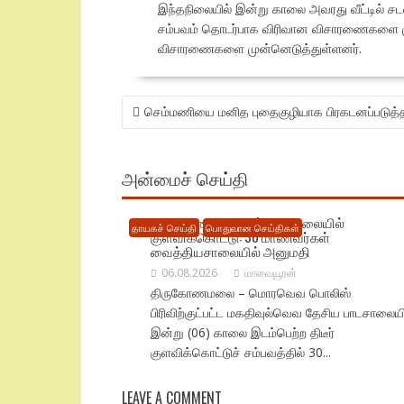
இந்தநிலையில் இன்று காலை அவரது வீட்டில் சடலம
சம்பவம் தொடர்பாக விரிவான விசாரணைகளை முன்
விசாரணைகளை முன்னெடுத்துள்ளனர்.
POST
செம்மணியை மனித புதைகுழியாக பிரகடனப்படுத்
NAVIGATION
அன்மைச் செய்தி
திருகோணமலையில் பாடசாலையில்
தாயகச் செய்தி
பொதுவான செய்திகள்
குளவிக்கொட்டு: 30 மாணவர்கள்
வைத்தியசாலையில் அனுமதி
06.08.2026
மாவையூரன்
திருகோணமலை – மொரவெவ பொலிஸ்
பிரிவிற்குட்பட்ட மகதிவுல்வெவ தேசிய பாடசாலையி
இன்று (06) காலை இடம்பெற்ற திடீர்
குளவிக்கொட்டுச் சம்பவத்தில் 30...
LEAVE A COMMENT