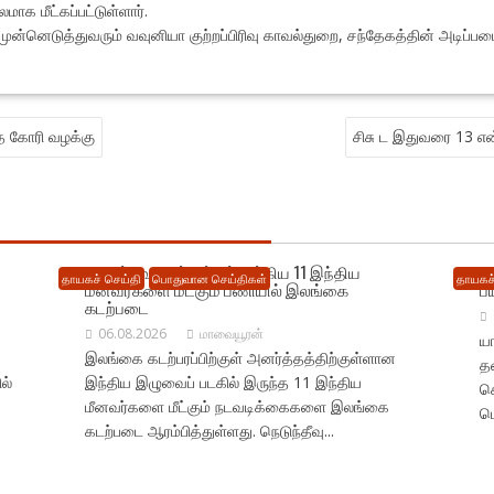
ாக மீட்கப்பட்டுள்ளார்.
னெடுத்துவரும் வவுனியா குற்றப்பிரிவு காவல்துறை, சந்தேகத்தின் அடிப்பட
த கோரி வழக்கு
சிசு ட இதுவரை 13 என
நெடுந்தீவு கடற்பரப்பில் சிக்கிய 11 இந்திய
ம
தாயகச் செய்தி
பொதுவான செய்திகள்
தாயகச்
மீனவர்களை மீட்கும் பணியில் இலங்கை
ப
கடற்படை
06.08.2026
மாவையூரன்
யா
இலங்கை கடற்பரப்பிற்குள் அனர்த்தத்திற்குள்ளான
தட
ல்
இந்திய இழுவைப் படகில் இருந்த 11 இந்திய
க
மீனவர்களை மீட்கும் நடவடிக்கைகளை இலங்கை
பொ
கடற்படை ஆரம்பித்துள்ளது. நெடுந்தீவு...