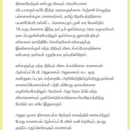
நினைவேந்தல் என்பது மிகவும் அவசியமான
விடயமாகும்.உயிர் நீர்த்த உறவுகளுக்காக அஞ்சலி செலுத்த
பல்கலைக்கழக மாணவர்கள், தமிழ் தேசியத்திற்காக
பயணிப்போர் உள்ளிட்ட அனைவரும் முன் வர வேண்டும்.
16 வருடங்களாக இந்த நாட்டில் ஒவ்வொரு அரசு உருவாக்கம்
நடைபெறுகின்றபோதிலும் ஒவ்வொரு ஜனாதிபதியும்
எங்களை ஏமாற்றியே சென்றார்கள்.எங்களுக்கு
இலங்கைக்குள் எந்த நீதியும் கிடைக்கப்போவதில்லை
என்பதை நாங்கள் உறுதியாக நம்புகின்றோம்.
எங்களுக்கு எந்த நீதியும் கிடைக்கவில்லை. காணாமல்
ஆக்கப்பட்டோர் அலுவலகம் அலுவலகம் கூட ஒரு
கண்துடைப்பு நாடகத்தையே அரங்கேற்றியிருக்கிறது.நாங்கள்
காணாம்போனவர்கள் பற்றி பல்வேறு தகவல்களை
வழங்கியபோதிலும் அவர்கள் அது தொடர்பில் எந்த
விசாரணையும் முன்னெடுக்கவில்லை.சர்வதேசத்திற்கு
போடும் நாடகமே இதுவாகும்.
அனுர குமார திசாநாயக்க தேர்தல் காலத்தில் உரையாற்றும்
போது காணாமல் ஆக்கப்பட்டோரின் வலி தெரியும், தமது
குடும்ப உறுப்பினர்களும் காணாமல்