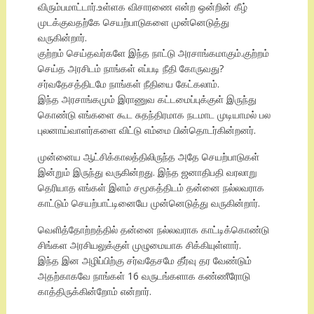
விரும்பமாட்டார்.உள்ளக விசாரணை என்ற ஒன்றின் கீழ்
முடக்குவதற்கே செயற்பாடுகளை முன்னெடுத்து
வருகின்றார்.
குற்றம் செய்தவர்களே இந்த நாட்டு அரசாங்கமாகும்.குற்றம்
செய்த அரசிடம் நாங்கள் எப்படி நீதி கோருவது?
சர்வதேசத்திடமே நாங்கள் நீதியை கேட்கலாம்.
இந்த அரசாங்கமும் இராணுவ கட்டமைப்புக்குள் இருந்து
கொண்டு எங்களை கூட சுதந்திரமாக நடமாட முடியாமல் பல
புலனாய்வாளர்களை விட்டு எம்மை பின்தொடர்கின்றனர்.
முன்னைய ஆட்சிக்காலத்திலிருந்த அதே செயற்பாடுகள்
இன்றும் இருந்து வருகின்றது. இந்த ஜனாதிபதி வரலாறு
தெரியாத எங்கள் இளம் சமூகத்திடம் தன்னை நல்லவராக
காட்டும் செயற்பாட்டினையே முன்னெடுத்து வருகின்றார்.
வெளித்தோற்றத்தில் தன்னை நல்லவராக காட்டிக்கொண்டு
சிங்கள அரசியலுக்குள் முழுமையாக சிக்கியுள்ளார்.
இந்த இன அழிப்பிற்கு சர்வதேசமே தீர்வு தர வேண்டும்
அதற்காகவே நாங்கள் 16 வருடங்களாக கண்ணீரோடு
காத்திருக்கின்றோம் என்றார்.