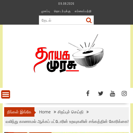
Skip
09.08.2026
to
முகப்பு
தொடர்புக்கு
எம்மைப்பற்றி
content
நீங்கள் இங்கே
Home
சிறப்புச் செய்தி
வலிந்து காணாமல் ஆக்கப் பட்டோரின் உறவுகளின் சங்கத்தின் கோரிக்கை!