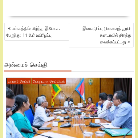
POST
பள்ளத்தில் வீழ்ந்த இ.போ.ச.
இனவழி ப்பு நினைவுத் தூபி-
NAVIGATION
பேருந்து; 11 பேர் உயிரிழப்பு
கனடாவில் திறந்து
வைக்கப்பட்டது
அன்மைச் செய்தி
தாயகச் செய்தி
பொதுவான செய்திகள்