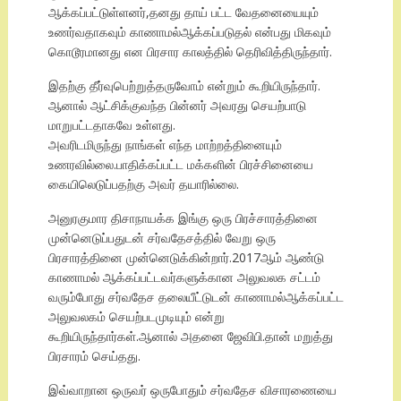
ஆக்கப்பட்டுள்ளனர்,தனது தாய் பட்ட வேதனையையும்
உணர்வதாகவும் காணாமல்ஆக்கப்படுதல் என்பது மிகவும்
கொடூரமானது என பிரசார காலத்தில் தெரிவித்திருந்தார்.
இதற்கு தீர்வுபெற்றுத்தருவோம் என்றும் கூறியிருந்தார்.
ஆனால் ஆட்சிக்குவந்த பின்னர் அவரது செயற்பாடு
மாறுபட்டதாகவே உள்ளது.
அவரிடமிருந்து நாங்கள் எந்த மாற்றத்தினையும்
உணரவில்லை.பாதிக்கப்பட்ட மக்களின் பிரச்சினையை
கையிலெடுப்பதற்கு அவர் தயாரில்லை.
அனுரகுமார திசாநாயக்க இங்கு ஒரு பிரச்சாரத்தினை
முன்னெடுப்பதுடன் சர்வதேசத்தில் வேறு ஒரு
பிரசாரத்தினை முன்னெடுக்கின்றார்.2017ஆம் ஆண்டு
காணாமல் ஆக்கப்பட்டவர்களுக்கான அலுவலக சட்டம்
வரும்போது சர்வதேச தலையீட்டுடன் காணாமல்ஆக்கப்பட்ட
அலுவலகம் செயற்படமுடியும் என்று
கூறியிருந்தார்கள்.ஆனால் அதனை ஜேவிபி.தான் மறுத்து
பிரசாரம் செய்தது.
இவ்வாறான ஒருவர் ஒருபோதும் சர்வதேச விசாரணையை