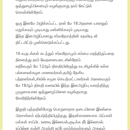
ஒத்துழைப்பினையும் வழங்குமாறு நாம் கேட்டுக்
கொள்கின்றோம்.
ஒரு இனமே அழிக்கப்பட்ட நாள் மே 18.அதனை யாராலும்
மறுக்கவும் முடியாது மன்னிக்கவும் முடியாது.
இந்த இனஅழிப்பானது சர்வதேசத்தின் உதவியுடன்
திட்டமிட்டு முன்னெடுக்கப்பட்டது.
16 வருடங்கள் கடந்தும் சர்வதேசமும் எம்மை மறந்திருப்பதை
நீனைத்து நாம் வேதனையடைகின்றோம்.
எதிர்வரும் மே 12ஆம் திகதியிலிருந்து வடகிழக்கில் உள்ள
பல்கலைக்கழக மாணவர்கள்,தமிழ் தேசிய
பற்றாளர்கள்,சிவில் சமூக செயற்பாட்டாளர்கள் அனைவரும்
மே 18ஆம் திகதி வரையில் இந்த இனஅழிப்பு வாரத்திற்கு
முழுமையான ஒத்துழைப்பினை வழங்குமாறு
கோரிநிற்கின்றோம்.
இறுதி யுத்ததின்போது பொருளாதார தடையினை இலங்கை
அரசாங்கம் ஏற்படுத்தியிருந்தது. இதன்காரணமாக அப்பாவி
மக்கள் சாப்பிட உணவு இல்லாமல்,குடிக்க நீர் இல்லாமல்.
உப்பில்லா கஞ்சி அருந்தி உயிர் வாழ்ந்தவர்களும் அதுவும்