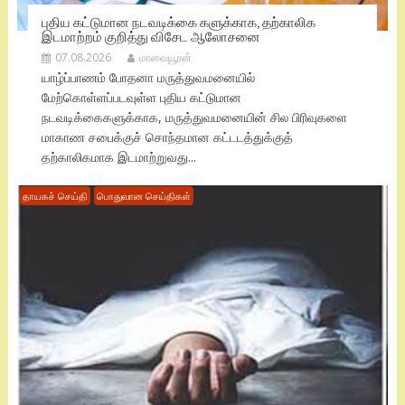
புதிய கட்டுமான நடவடிக்கை களுக்காக, தற்காலிக
இடமாற்றம் குறித்து விசேட ஆலோசனை
07.08.2026
மாவையூரன்
யாழ்ப்பாணம் போதனா மருத்துவமனையில்
மேற்கொள்ளப்படவுள்ள புதிய கட்டுமான
நடவடிக்கைகளுக்காக, மருத்துவமனையின் சில பிரிவுகளை
மாகாண சபைக்குச் சொந்தமான கட்டடத்துக்குத்
தற்காலிகமாக இடமாற்றுவது...
தாயகச் செய்தி
பொதுவான செய்திகள்