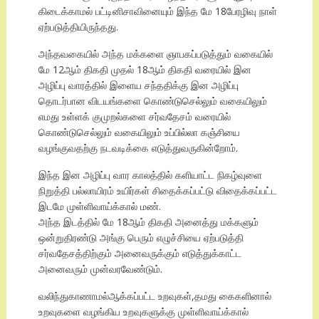
கிடைக்காமல் பட்டினிசாவினையும் இந்த மே 18பேரழிவு நாள்
ஏற்படுத்தியிருந்தது.
அந்தவகையில் அந்த மக்களை ஞாபகப்படுத்தும் வகையில்
மே 12ஆம் திகதி முதல் 18ஆம் திகதி வரையில் இன
அழிப்பு வாரத்தில் இளைய சந்ததிக்கு இன அழிப்பு
தொடர்பான விடயங்களை கொண்டுசெல்லும் வகையிலும்
எமது உள்ளக் குமுறல்களை சர்வதேசம் வரையில்
கொண்டுசெல்லும் வகையிலும் உப்பில்லா கஞ்சியை
வழங்குவதற்கு நடவடிக்கை எடுத்துவருகின்றோம்.
இந்த இன அழிப்பு வார காலத்தில் களியாட்ட நிகழ்வுளை
நிறுத்தி பல்லாயிரம் உயிர்கள் சிதைக்கப்பட்டு விதைக்கப்பட்ட
இடமே முள்ளிவாய்க்கால் மண்.
அந்த இடத்தில் மே 18ஆம் திகதி அனைத்து மக்களும்
ஒன்றுதிரண்டு அங்கு பெரும் எழுச்சியை ஏற்படுத்தி
சர்வதேசத்திற்கும் அனைவருக்கும் எடுத்துக்காட்ட
அனைவரும் முன்வரவேண்டும்.
வலிந்துகாணாமல்ஆக்கப்பட்ட உறவுகள்,தமது கைகளினால்
உறவுகளை வழங்கிய உறவுகளுக்கு முள்ளிவாய்க்கால்