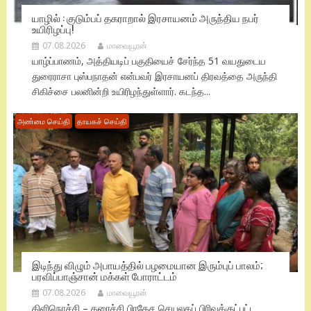
யாழில் : குடும்பப் தகராறால் இரசாயனம் அருந்திய நபர்
உயிரிழப்பு!
07.08.2026
மாவையூரன்
யாழ்ப்பாணம், அத்தியடிப் பகுதியைச் சேர்ந்த 51 வயதுடைய
துரைராசா புஸ்பநாதன் என்பவர் இரசாயனப் திரவத்தை அருந்தி
சிகிச்சை பலனின்றி உயிரிழந்துள்ளார். கடந்த...
அண்மை செய்தி
தாயகச் செய்தி
இடிந்து விழும் அபாயத்தில் பழமையான இரும்புப் பாலம்;
பரவிப்பாஞ்சான் மக்கள் போராட்டம்
07.08.2026
மாவையூரன்
கிளிநொச்சி – கரைச்சி பிரதேச செயலகப் பிரிவுக்குட்பட்ட