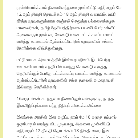
முள்ளிவாய்க்கால் நினைவேந்தலை முன்னிட்டு எதிர்வரும் மே
12 ஆம் திகதி தொடக்கம் 18 ஆம் திகதி வரையில், உயிர்
நீர்த்த உறவுகளுக்காக அஞ்சலி செலுத்த பல்கலைக்கழக
மாணவர்கள், தமிழ் தேசியத்திற்காக பயணிப்போர் உள்ளிட்ட
அனைவரும் முன் வர வேண்டும் என மட்டக்களப்பு மாவட்ட
வலிந்து காணாமல் ஆக்கப்பட்டோரின் உறவுகளின் சங்கம்
கோரிக்கை விடுத்துள்ளது.
மட்டு.ஊடக அமையத்தில் இன்றையதினம் இடம்பெற்ற
ஊடகவியலாளர் சந்திப்பில் கலந்து கொண்டு கருத்து
தெரிவிக்கும் போதே மட்டக்களப்பு மாவட்ட வலிந்து காணாமல்
ஆக்கப்பட்டோரின் உறவுகளின் சங்க தலைவி அமலநாயகி
இவ்வாறு தெரிவித்தார்.
16வருடங்கள் கடந்துள்ள நிலையிலும் எங்களுக்கு நடந்த
இனஅழிப்புக்கான எந்த நீதியும் கிடைக்கவில்லை.
இலங்கை அரசின் இன அழிப்பு நாள் மே 18 அதை எம்மால்
ஒருபோதும் மறந்து விட முடியாது, அதனை முன்னிட்டு
எதிர்வரும் 12 திகதி தொடக்கம் 18 திகதி வரை இன
அழிப்பு வாரத்தை முன்னெடுப்பதற்கு அனைத்து தரப்பினரது