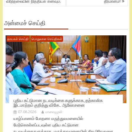
விடுதலையின் நித்தியக் கனவும்.
தீர்மானம்!
அன்மைச் செய்தி
தாயகச் செய்தி
பொதுவான செய்திகள்
புதிய கட்டுமான நடவடிக்கை களுக்காக, தற்காலிக
இடமாற்றம் குறித்து விசேட ஆலோசனை
07.08.2026
மாவையூரன்
யாழ்ப்பாணம் போதனா மருத்துவமனையில்
மேற்கொள்ளப்படவுள்ள புதிய கட்டுமான
நடவடிக்கைகளுக்காக, மருத்துவமனையின் சில பிரிவுகளை