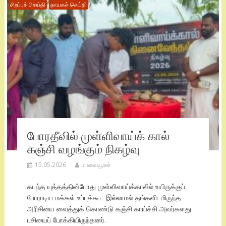
சிறப்புச் செய்தி
தாயகச் செய்தி
போரதீவில் முள்ளிவாய்க் கால்
கஞ்சி வழங்கும் நிகழ்வு
15.05.2026
மாவையூரன்
கடந்த யுத்தத்தின்போது முள்ளிவாய்க்காலில் உயிருக்குப்
போராடிய மக்கள் உப்புக்கூட இல்லாமல் தங்களிடமிருந்த
அரிசியை வைத்துக் கொண்டு கஞ்சி காய்ச்சி அவர்களது
பசியைப் போக்கியிருந்தனர்.