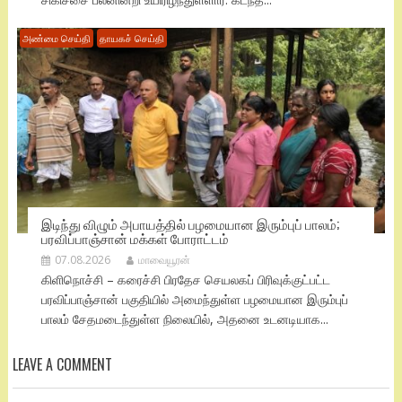
அண்மை செய்தி
தாயகச் செய்தி
இடிந்து விழும் அபாயத்தில் பழமையான இரும்புப் பாலம்;
பரவிப்பாஞ்சான் மக்கள் போராட்டம்
07.08.2026
மாவையூரன்
கிளிநொச்சி – கரைச்சி பிரதேச செயலகப் பிரிவுக்குட்பட்ட
பரவிப்பாஞ்சான் பகுதியில் அமைந்துள்ள பழமையான இரும்புப்
பாலம் சேதமடைந்துள்ள நிலையில், அதனை உடனடியாக...
LEAVE A COMMENT