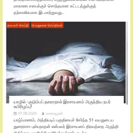
மாகாண சபைக்குச் சொந்தமான கட்டடத்துக்குத்
தற்காலிகமாக இடமாற்றுவது...
தாயகச் செய்தி
பொதுவான செய்திகள்
யாழில் : குடும்பப் தகராறால் இரசாயனம் அருந்திய நபர்
உயிரிழப்பு!
07.08.2026
மாவையூரன்
யாழ்ப்பாணம், அத்தியடிப் பகுதியைச் சேர்ந்த 51 வயதுடைய
துரைராசா புஸ்பநாதன் என்பவர் இரசாயனப் திரவத்தை அருந்தி
சிகிச்சை பலனின்றி உயிரிழந்துள்ளார். கடந்த...