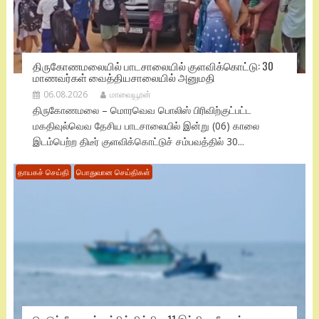
திருகோணமலையில் பாடசாலையில் குளவிக்கொட்டு: 30
மாணவர்கள் வைத்தியசாலையில் அனுமதி
06.08.2026
மாவையூரன்
திருகோணமலை – மொரவெவ பொலிஸ் பிரிவிற்குட்பட்ட
மகதிவுல்வெவ தேசிய பாடசாலையில் இன்று (06) காலை
இடம்பெற்ற திடீர் குளவிக்கொட்டுச் சம்பவத்தில் 30...
தாயகச் செய்தி
பொதுவான செய்திகள்