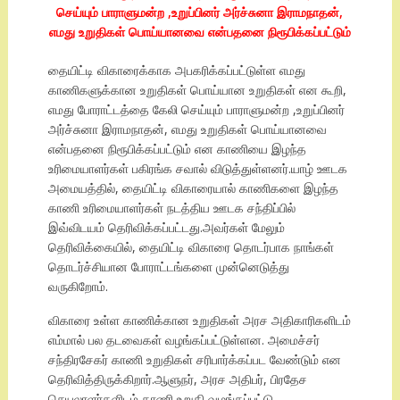
செய்யும் பாராளுமன்ற ,உறுப்பினர் அர்ச்சுனா இராமநாதன்,
எமது உறுதிகள் பொய்யானவை என்பதனை நிரூபிக்கப்பட்டும்
தையிட்டி விகாரைக்காக அபகரிக்கப்பட்டுள்ள எமது
காணிகளுக்கான உறுதிகள் பொய்யான உறுதிகள் என கூறி,
எமது போராட்டத்தை கேலி செய்யும் பாராளுமன்ற ,உறுப்பினர்
அர்ச்சுனா இராமநாதன், எமது உறுதிகள் பொய்யானவை
என்பதனை நிரூபிக்கப்பட்டும் என காணியை இழந்த
உரிமையாளர்கள் பகிரங்க சவால் விடுத்துள்ளனர்.யாழ் ஊடக
அமையத்தில், தையிட்டி விகாரையால் காணிகளை இழந்த
காணி உரிமையாளர்கள் நடத்திய ஊடக சந்திப்பில்
இவ்விடயம் தெரிவிக்கப்பட்டது.அவர்கள் மேலும்
தெரிவிக்கையில், தையிட்டி விகாரை தொடர்பாக நாங்கள்
தொடர்ச்சியான போராட்டங்களை முன்னெடுத்து
வருகிறோம்.
விகாரை உள்ள காணிக்கான உறுதிகள் அரச அதிகாரிகளிடம்
எம்மால் பல தடவைகள் வழங்கப்பட்டுள்ளன. அமைச்சர்
சந்திரசேகர் காணி உறுதிகள் சரிபார்க்கப்பட வேண்டும் என
தெரிவித்திருக்கிறார்.ஆளுநர், அரச அதிபர், பிரதேச
செயலாளர்களிடம் காணி உறுதி வழங்கப்பட்டு