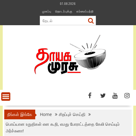
Skip
07.08.2026
to
முகப்பு
தொடர்புக்கு
எம்மைப்பற்றி
content
நீங்கள் இங்கே
Home
சிறப்புச் செய்தி
பொய்யான உறுதிகள் என கூறி, எமது போராட்டத்தை கேலி செய்யும்
அர்ச்சுனா!