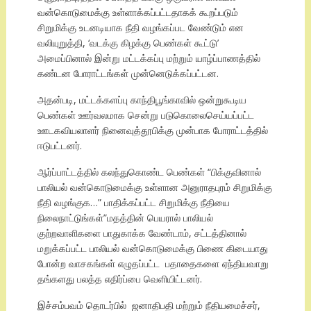
வன்கொடுமைக்கு உள்ளாக்கப்பட்டதாகக் கூறப்படும்
சிறுமிக்கு உடனடியாக நீதி வழங்கப்பட வேண்டும் என
வலியுறுத்தி, ‘வடக்கு கிழக்கு பெண்கள் கூட்டு’
அமைப்பினால் இன்று மட்டக்கப்பு மற்றும் யாழ்ப்பாணத்தில்
கண்டன போராட்டங்கள் முன்னெடுக்கப்பட்டன.
அதன்படி, மட்டக்களப்பு காந்திபூங்காவில் ஒன்றுகூடிய
பெண்கள் ஊர்வலமாக சென்று படுகொலைசெய்யப்பட்ட
ஊடகவியலாளர் நினைவுத்தூபிக்கு முன்பாக போராட்டத்தில்
ஈடுபட்டனர்.
ஆர்ப்பாட்டத்தில் கலந்துகொண்ட பெண்கள் “பிக்குவினால்
பாலியல் வன்கொடுமைக்கு உள்ளான அனுராதபுரம் சிறுமிக்கு
நீதி வழங்குக…” பாதிக்கப்பட்ட சிறுமிக்கு நீதியை
நிலைநாட்டுங்கள்”மதத்தின் பெயரால் பாலியல்
குற்றவாளிகளை பாதுகாக்க வேண்டாம், சட்டத்தினால்
மறுக்கப்பட்ட பாலியல் வன்கொடுமைக்கு பிணை கிடையாது
போன்ற வாசகங்கள் எழுதப்பட்ட பதாதைகளை ஏந்தியவாறு
தங்களது பலத்த எதிர்ப்பை வெளியிட்டனர்.
இச்சம்பவம் தொடர்பில் ஜனாதிபதி மற்றும் நீதியமைச்சர்,