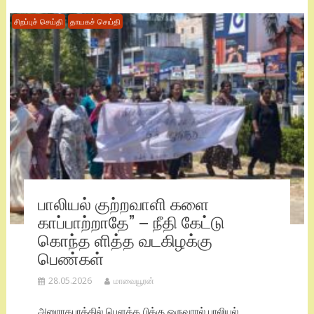
சிறப்புச் செய்தி
தாயகச் செய்தி
பாலியல் குற்றவாளி களை
காப்பாற்றாதே” – நீதி கேட்டு
கொந்த ளித்த வடகிழக்கு
பெண்கள்
28.05.2026
மாவையூரன்
அனுராதபுரத்தில் பௌத்த பிக்கு ஒருவரால் பாலியல்