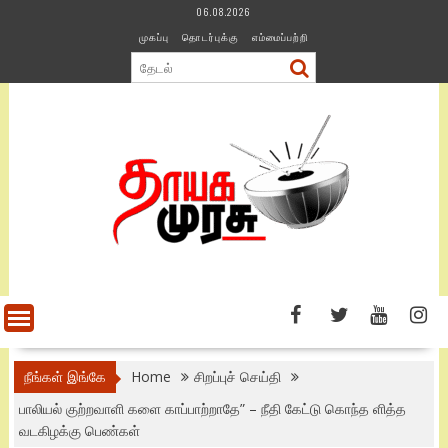
Skip
06.08.2026
to
முகப்பு
தொடர்புக்கு
எம்மைப்பற்றி
content
நீங்கள் இங்கே
Home
சிறப்புச் செய்தி
பாலியல் குற்றவாளி களை காப்பாற்றாதே” – நீதி கேட்டு கொந்த ளித்த
வடகிழக்கு பெண்கள்