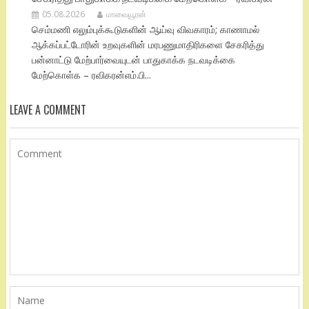
05.08.2026
மாவையூரன்
செம்மணி எலும்புக்கூடுகளின் ஆய்வு விவகாரம்; காணாமல்
ஆக்கப்பட்டோரின் உறவுகளின் மரபணுமாதிரிகளை சேகரித்து
பன்னாட்டு மேற்பார்வையுடன் பாதுகாக்க நடவடிக்கை
மேற்கொள்க – ரவிகரன்எம்.பி...
LEAVE A COMMENT