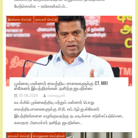
மேற்கொள்க – ரவிகரன்எம்.பி...
இலங்கை செய்தி.
தாயகச் செய்தி
முல்லை, மன்னார் வைத்திய சாலைகளுக்கு CT, MRI
ஸ்கேனர் இயந்திரங்கள். நளிந்த ஜயதிஸ்ஸ
05.08.2026
மாவையூரன்
வடக்கில் முல்லைத்தீவு மற்றும் மன்னார் பொது
வைத்தியசாலைகளுக்கு சி.ரி, எம்.ஆர்.ஐ.ஸ்கேனர்
இயந்திரங்களை வழங்குவதற்கு நடவடிக்கை எடுக்கப்படுமென,
சுகாதார அமைச்சர் நளிந்த ஜயதிஸ்ஸ...
தாயகச் செய்தி
பொதுவான செய்திகள்