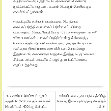
அந்நிலையில் அப்பகுதியில் பெருமளவான பொலிஸார்
குவிக்கப்பட்டுள்ளதுடன் , கலகம் அடக்கும் பொலிஸாரும்
குவிக்கப்பட்டுள்ளனர்,
தையிட்டியில் தனியார் காணிகளை அடாத்தாக
கையகப்படுத்தி அமைக்கப்பட்டுள்ள சட்டவிரோத
விகாரையை அகற்ற கோரி நேற்று (09) மாலை முதல் , காணி
உரிமையாளர்கள் , மக்கள் பிரதிநிதிகள் ஒன்றிணைந்து
போராட்டத்தில் ஈடுபட்டு வருகின்றனர். குறித்த போராட்டம்
இன்றைய தினம் மாலை வரையில் நடைபெறவுள்ளது
இந்நிலையில் விகாரைக்கு தெற்கில் இருந்து பெருமளவான
சிங்கள மக்கள் பஸ்களில் அழைத்து வரப்பட்டுள்ளமை
குறிப்பிடத்தக்கது.
POST
வவுனியா இறம்பைக் குளம்
வற்றாப்பளை ஆலய உற்சவத்திற்கு
NAVIGATION
பகுதியில் ரி-56 ரக துப்பாக்கிகள்
சென்ற இளைஞரொருவர் விபத்தில்
இரண்டுடன் 450க்கு மேற்பட்ட
பலி