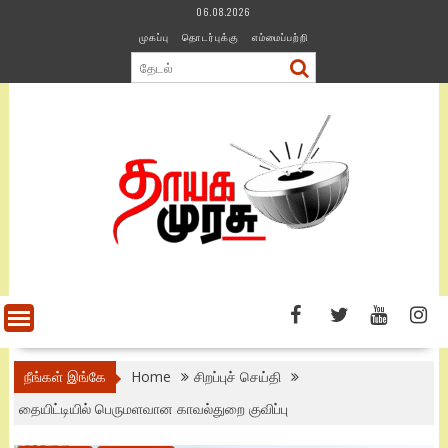
Skip
06.08.2026
to
முகப்பு
தொடர்புக்கு
எம்மைப்பற்றி
content
நீங்கள் இங்கே
Home
சிறப்புச் செய்தி
தையிட்டியில் பெருமளவான காவல்துறை குவிப்பு