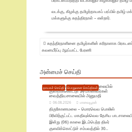
பிரகடனப்படுத்தி வடக்கிலும் கிழக்கிலும் தமிழ்
வடக்கு, கிழக்கு தமிழர்தாயகப் பரப்பில் தமிழ்
மக்களுக்கு சுதந்திரநாள் – என்றார்.
POST
சுதந்திரநாளினை தமிழர்களின் கரிநாளாக பிரகடனப்ப
NAVIGATION
கவனயீர்ப்பு ஆரப்பாட்ட பேரணி
அன்மைச் செய்தி
திருகோணமலையில் பாடசாலையில்
தாயகச் செய்தி
பொதுவான செய்திகள்
குளவிக்கொட்டு: 30 மாணவர்கள்
வைத்தியசாலையில் அனுமதி
06.08.2026
மாவையூரன்
திருகோணமலை – மொரவெவ பொலிஸ்
பிரிவிற்குட்பட்ட மகதிவுல்வெவ தேசிய பாடசாலையி
இன்று (06) காலை இடம்பெற்ற திடீர்
குளவிக்கொட்டுச் சம்பவத்தில் 30...