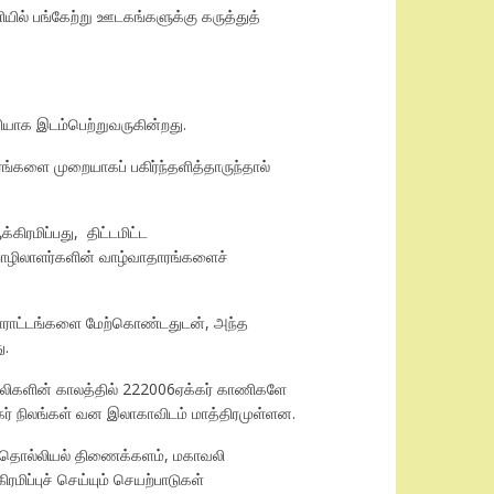
யில் பங்கேற்று ஊடகங்களுக்கு கருத்துத்
ியாக இடம்பெற்றுவருகின்றது.
்களை முறையாகப் பகிர்ந்தளித்தாருந்தால்
கிரமிப்பது, திட்டமிட்ட
றொழிலாளர்களின் வாழ்வாதாரங்களைச்
 போராட்டங்களை மேற்கொண்டதுடன், அந்த
ு.
ைப்புலிகளின் காலத்தில் 222006ஏக்கர் காணிகளே
் நிலங்கள் வன இலாகாவிடம் மாத்திரமுள்ளன.
், தொல்லியல் திணைக்களம், மகாவலி
ிப்புச் செய்யும் செயற்பாடுகள்