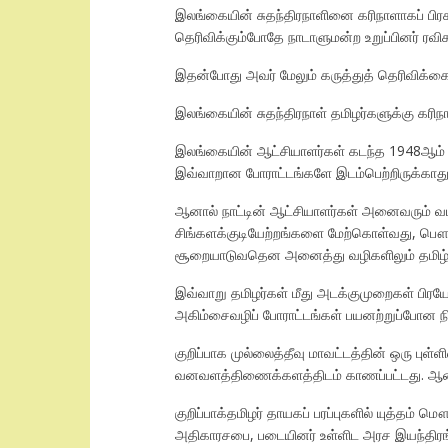
இலங்கையின் சுதந்திரநாளினை கரிநாளாகப் பிரகட
தெரிவிக்கும்போதே நாடாளுமன்ற உறுப்பினர் ரவி
இதன்போது அவர் மேலும் கருத்துத் தெரிவிக்கை
இலங்கையின் சுதந்திரநாள் தமிழர்களுக்கு கரி
இலங்கையின் ஆட்சியாளர்கள் கடந்த 1948ஆம் ஆண
இவ்வாறான போராட்டங்களே இடம்பெற்றிருக்காது
ஆனால் நாட்டின் ஆட்சியாளர்கள் அனைவரும் வடக்க
சிங்களக்குடியேற்றங்களை மேற்கொள்வது, பௌத்
சூறையாடுவதென அனைத்து வழிகளிலும் தமிழ் 
இவ்வாறு தமிழர்கள் மீது அடக்குமுறைகள் பிரய
அகிம்சைவழிப் போராட்டங்கள் பயனற்றுப்போன ந
குறிப்பாக முல்லைத்தீவு மாவட்டத்தின் ஒரு புள்ள
வனவளத்திணைக்களத்திடம் காணப்பட்டது. ஆனால
குறிப்பாக்தமிழர் தாயகப் பரப்புகளில் யுத்த
அதிகாரசபை, படையினர் உள்ளிட அரச இயந்திரங்கள