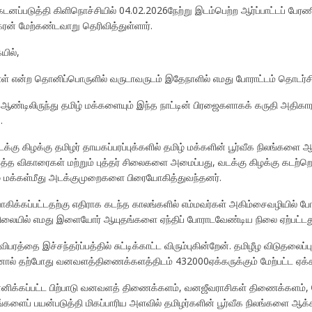
னப்படுத்தி கிளிநொச்சியில் 04.02.2026நேற்று இடம்பெற்ற ஆர்ப்பாட்டப் பேரணி
கரன் மேற்கண்டவாறு தெரிவித்துள்ளார்.
யில்,
நாள் என்ற தொனிப்பொருளில் வருடாவருடம் இதேநாளில் எமது போராட்டம் தொடர்ச
்டிலிருந்து தமிழ் மக்களையும் இந்த நாட்டின் பிரஜைகளாகக் கருதி அதிகாரங
.
ு கிழக்கு தமிழர் தாயகப்பரப்புக்களில் தமிழ் மக்களின் பூர்வீக நிலங்களை ஆக்
த விகாரைகள் மற்றும் புத்தர் சிலைகளை அமைப்பது, வடக்கு கிழக்கு கடற்
மக்கள்மீது அடக்குமுறைகளை பிரையோகித்துவந்தனர்.
ோகிக்கப்பட்டதற்கு எதிராக கடந்த காலங்களில் எம்மவர்கள் அகிம்சைவழியில்
ிலையில் எமது இளையோர் ஆயுதங்களை ஏந்திப் போராடவேண்டிய நிலை ஏற்பட்டத
ிவிபரத்தை இச்சந்தர்ப்பத்தில் சுட்டிக்காட்ட விரும்புகின்றேன். தமிழீழ விடுதல
் தற்போது வனவளத்திணைக்களத்திடம் 432000ஏக்கருக்கும் மேற்பட்ட ஏக்கர
ம் மௌனிக்கப்பட்ட பிற்பாடு வனவளத் திணைக்களம், வனஜீவராசிகள் திணைக்களம
ைப் பயன்படுத்தி மிகப்பாரிய அளவில் தமிழர்களின் பூர்வீக நிலங்களை ஆக்கிரம