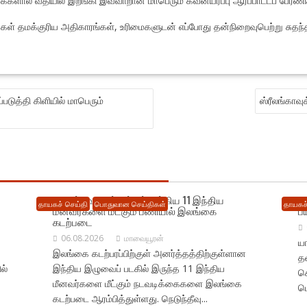
 மக்களால் வீதியில் இறங்கி இவ்வாறான மாபெரும் கவனயீர்ப்பு ஆர்ப்பாட்டப் பேர
 மக்கள் தமக்குரிய அதிகாரங்கள், உரிமைகளுடன் எப்போது தன்நிறைவுபெற்று சுத
டுத்தி கிளியில் மாபெரும்
ஸ்ரீலங்காவு
நெடுந்தீவு கடற்பரப்பில் சிக்கிய 11 இந்திய
ம
தாயகச் செய்தி
பொதுவான செய்திகள்
தாயகச்
மீனவர்களை மீட்கும் பணியில் இலங்கை
ப
கடற்படை
06.08.2026
மாவையூரன்
யா
இலங்கை கடற்பரப்பிற்குள் அனர்த்தத்திற்குள்ளான
தட
ல்
இந்திய இழுவைப் படகில் இருந்த 11 இந்திய
க
மீனவர்களை மீட்கும் நடவடிக்கைகளை இலங்கை
பொ
கடற்படை ஆரம்பித்துள்ளது. நெடுந்தீவு...