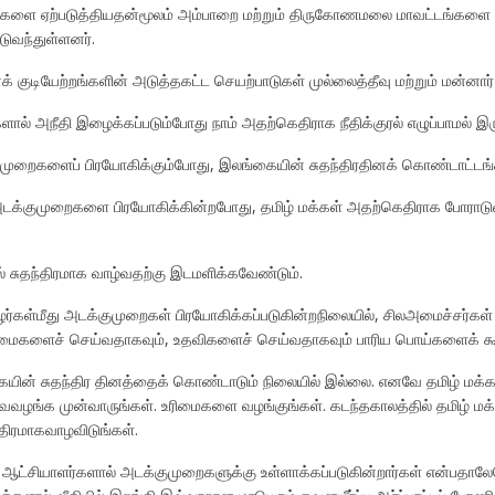
ற்றங்களை ஏற்படுத்தியதன்மூலம் அம்பாறை மற்றும் திருகோணமலை மாவட்டங்களை
ுவந்துள்ளனர்.
க் குடியேற்றங்களின் அடுத்தகட்ட செயற்பாடுகள் முல்லைத்தீவு மற்றும் மன்னா
் அநீதி இழைக்கப்படும்போது நாம் அதற்கெதிராக நீதிக்குரல் எழுப்பாமல் இர
ுமுறைகளைப் பிரயோகிக்கும்போது, இலங்கையின் சுதந்திரதினக் கொண்டாட்டங்களி
 அடக்குமுறைகளை பிரயோகிக்கின்றபோது, தமிழ் மக்கள் அதற்கெதிராக போராட
 சுதந்திரமாக வாழ்வதற்கு இடமளிக்கவேண்டும்.
ழர்கள்மீது அடக்குமுறைகள் பிரயோகிக்கப்படுகின்றநிலையில், சிலஅமைச்சர்க
நன்மைகளைச் செய்வதாகவும், உதவிகளைச் செய்வதாகவும் பாரிய பொய்களைக் கூ
கையின் சுதந்திர தினத்தைக் கொண்டாடும் நிலையில் இல்லை. எனவே தமிழ் மக்கள
்வைவழங்க முன்வாருங்கள். உரிமைகளை வழங்குங்கள். கடந்தகாலத்தில் தமிழ் மக
்திரமாகவாழவிடுங்கள்.
லை. ஆட்சியாளர்களால் அடக்குமுறைகளுக்கு உள்ளாக்கப்படுகின்றார்கள் என்பத