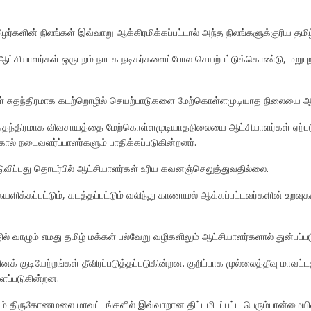
ிழர்களின் நிலங்கள் இவ்வாறு ஆக்கிரமிக்கப்பட்டால் அந்த நிலங்களுக்குரிய தமி
்சியாளர்கள் ஒருபுறம் நாடக நடிகர்களைப்போல செயற்பட்டுக்கொண்டு, மறுபு
கள் சுதந்திரமாக கடற்றொழில் செயற்பாடுகளை மேற்கொள்ளமுடியாத நிலையை ஆட்ச
ள் சுதந்திரமாக விவசாயத்தை மேற்கொள்ளமுடியாதநிலையை ஆட்சியாளர்கள் ஏற்படு
கால் நடைவளர்ப்பாளர்களும் பாதிக்கப்படுகின்றனர்.
ுவிப்பது தொடர்பில் ஆட்சியாளர்கள் உரிய கவனஞ்செலுத்துவதில்லை.
ளிக்கப்பட்டும், கடத்தப்பட்டும் வலிந்து காணாமல் ஆக்கப்பட்டவர்களின் உறவு
ல் வாழும் எமது தமிழ் மக்கள் பல்வேறு வழிகளிலும் ஆட்சியாளர்களால் துன்பப்பட
க் குடியேற்றங்கள் தீவிரப்படுத்தப்படுகின்றன. குறிப்பாக முல்லைத்தீவு மாவட்டத
ளப்படுகின்றன.
றும் திருகோணமலை மாவட்டங்களில் இவ்வாறான திட்டமிடப்பட்ட பெரும்பான்மையி