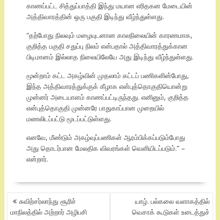
காணப்பட்ட சித்துப்பாத்தி இந்து மயான எரிதகன மேடையின்
அத்திவாரத்தின் ஒரு பகுதி இடிந்து வீழ்ந்துள்ளது.
“தற்போது நிலவும் மழையுடனான காலநிலையின் காரணமாக,
குறித்த பகுதி சதுப்பு நிலம் என்பதால் அத்திவாரத்துக்கான
பிடிமானம் இல்லாத நிலையிலேயே அது இடிந்து வீழ்ந்துள்ளது.
மூன்றாம் கட்ட அகழ்வின் முதலாம் கட்டப் பணிகளின்போது,
இந்த அத்திவாரத்துக்குக் கீழாக என்புத்தொகுதியொன்று
முன்னர் அடையாளம் காணப்பட்டிருந்தது. எனினும், குறித்த
என்புத்தொகுதி முன்னரே பாதுகாப்பான முறையில்
மணலிடப்பட்டு மூடப்பட்டுள்ளது.
எனவே, மீண்டும் அகழ்வுப்பணிகள் ஆரம்பிக்கப்படும்போது
அது தொடர்பான மேலதிக விவரங்கள் வெளியிடப்படும்.” –
என்றார்.
POST
சுவிற்சர்லாந்து சூரிச்
யாழ். பல்கலை வளாகத்தில்
NAVIGATION
மாநிலத்தில் அற்றார் அழிபசி
வெசாக் கூடுகள் உடைத்துச்