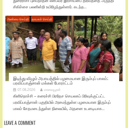
துரைராசா புஸ்பநாதன் என்பவர் இரசாயனப் திரவத்தை அருந்தி
சிகிச்சை பலனின்றி உயிரிழந்துள்ளார். கடந்த...
அண்மை செய்தி
தாயகச் செய்தி
இடிந்து விழும் அபாயத்தில் பழமையான இரும்புப் பாலம்;
பரவிப்பாஞ்சான் மக்கள் போராட்டம்
07.08.2026
மாவையூரன்
கிளிநொச்சி – கரைச்சி பிரதேச செயலகப் பிரிவுக்குட்பட்ட
பரவிப்பாஞ்சான் பகுதியில் அமைந்துள்ள பழமையான இரும்புப்
பாலம் சேதமடைந்துள்ள நிலையில், அதனை உடனடியாக...
LEAVE A COMMENT