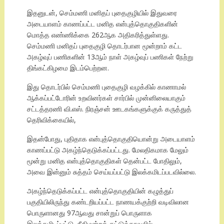
இதனுடன், செம்மணி மனிதப் புதைகுழியில் இதுவரை
அடையாளம் காணப்பட்ட மனித என்புத்தொகுதிகளின்
மொத்த எண்ணிக்கை 262ஆக அதிகரித்துள்ளது.
செம்மணி மனிதப் புதைகுழி தொடர்பான மூன்றாம் கட்ட
அகழ்வுப் பணிகளின் 13ஆம் நாள் அகழ்வுப் பணிகள் நேற்று
திங்கட்கிழமை இடம்பெற்றன.
இது தொடர்பில் செம்மணி புதைகுழி வழக்கில் காணாமல்
ஆக்கப்பட்டோரின் உறவினர்கள் சார்பில் முன்னிலையாகும்
சட்டத்தரணி வி.எஸ். நிரஞ்சன் ஊடகங்களுக்குக் கருத்துத்
தெரிவிக்கையில்,
இதன்போது, புதிதாக என்புத்தொகுதியொன்று அடையாளம்
காணப்பட்டு அகழ்ந்தெடுக்கப்பட்டது. மேலதிகமாக மேலும்
மூன்று மனித என்புத்தொகுதிகள் தென்பட்ட போதிலும்,
அவை இன்னும் சுத்தம் செய்யப்பட்டு இலக்கமிடப்படவில்லை.
அகழ்ந்தெடுக்கப்பட்ட என்புத்தொகுதியின் கழுத்துப்
பகுதியிலிருந்து கண்டறியப்பட்ட நாணயக்குற்றி வடிவிலான
பொருளானது 97ஆவது சான்றுப் பொருளாக
இலக்கமிடப்பட்டு, நீதிமன்றக் கட்டுக்காவலில்