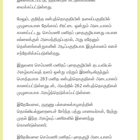
வைக்கப்பட்டுள்ளது.
மேலும், குறித்த என்புத்தொகுதியின் தலைப்பகுதியில்
முழுமையான தேங்காய் சிரட்டை ஒன்றும் அடையாளம்
காணப்பட்டது. செம்மணி மனிதப் புதைகுழியானது மயான
எல்லைக்குள் அமைந்திருப்பதால், அது ஏதேனும்
தென்னங்கன்றுகளின் அடிப்பகுதியாக இருக்கலாம் எனச்
சந்தேகிக்கப்படுகின்றது.
இதுவரை செம்மணி மனிதப் புதைகுழியின் தடயவியல்
அகழ்வாய்வுத் தளம் ஒன்று மற்றும் இரண்டிலிருந்தும்
மொத்தமாக 263 மனித என்புத்தொகுதிகள் அடையாளம்
காணப்பட்டுள்ளதுடன், அவற்றில் 262 என்புத்தொகுதிகள்
முழுமையாக அகழ்ந்தெடுக்கப்பட்டுள்ளன.
இதேவேளை, ருகுணு பல்கலைக்கழகத்தின்
தொல்லியல்துறையைச் சேர்ந்த பத்து மாணவர்கள், நேற்று
முதல் இந்த அகழ்வுப் பணிகளில் இணைந்து
கொண்டுள்ளனர்.
இதேவேளை செம்மணி மனிதப் புதைகுழி அடையாளம்