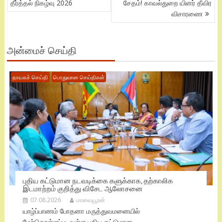
தீர்த்தல் நிகழ்வு 2026
சேதம்! காவல்துறை யினர் தீவிர
விசாரணை
அன்மைச் செய்தி
தாயகச் செய்தி
பொதுவான செய்திகள்
புதிய கட்டுமான நடவடிக்கை களுக்காக, தற்காலிக
இடமாற்றம் குறித்து விசேட ஆலோசனை
07.08.2026
மாவையூரன்
யாழ்ப்பாணம் போதனா மருத்துவமனையில்
மேற்கொள்ளப்படவுள்ள புதிய கட்டுமான