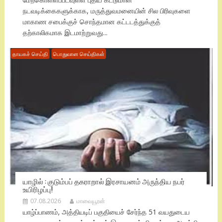
நடவடிக்கைகளுக்காக, மருத்துவமனையின் சில பிரிவுகளை
மாகாண சபைக்குச் சொந்தமான கட்டடத்துக்குத்
தற்காலிகமாக இடமாற்றுவது...
தாயகச் செய்தி
பொதுவான செய்திகள்
யாழில் : குடும்பப் தகராறால் இரசாயனம் அருந்திய நபர்
உயிரிழப்பு!
07.08.2026
மாவையூரன்
யாழ்ப்பாணம், அத்தியடிப் பகுதியைச் சேர்ந்த 51 வயதுடைய