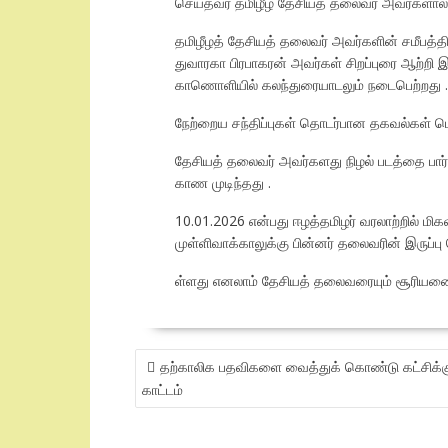
செய்தவர் தமிழீழ தேசியத் தலைவர் அவர்களால் த
தமிழீழத் தேசியத் தலைவர் அவர்களின் சமீபத்தில்
துவாரகா பிரபாகரன் அவர்கள் சிறப்புரை ஆற்றி
காணொளியில் கலந்துரையாடலும் நடைபெற்றது .
நேற்றைய சந்திப்புகள் தொடர்பான தகவல்கள் ப
தேசியத் தலைவர் அவர்களது நிழல் படத்தை பார
காண முடிந்தது .
10.01.2026 என்பது ஈழத்தமிழர் வரலாற்றில் மிகவ
முள்ளிவாக்காலுக்கு பின்னர் தலைவரின் இருப்ப
ள்ளது எனலாம் தேசியத் தலைவரையும் சூரியனையு
POST
தற்காலிக பதவிகளை வைத்துக் கொண்டு கட்சிக்கு
NAVIGATION
காட்டம்