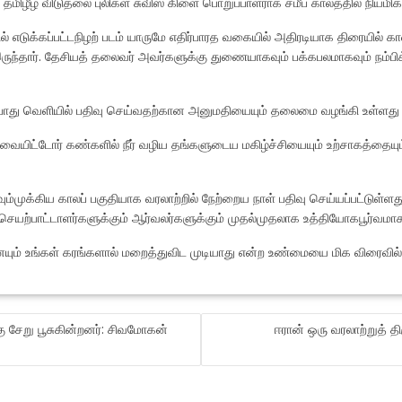
மிழீழ விடுதலை புலிகள் சுவிஸ் கிளை பொறுப்பாளராக சமீப காலத்தில் நியமிக்கப
 எடுக்கப்பட்டநிழற் படம் யாருமே எதிர்பாரத வகையில் அதிரடியாக திரையில் காண்
 இருந்தார். தேசியத் தலைவர் அவர்களுக்கு துணையாகவும் பக்கபலமாகவும் நம்ப
ொது வெளியில் பதிவு செய்வதற்கான அனுமதியையும் தலைமை வழங்கி உள்ளது என்
்வையிட்டோர் கண்களில் நீர் வழிய தங்களுடைய மகிழ்ச்சியையும் உற்சாகத்தை
ும்முக்கிய காலப் பகுதியாக வரலாற்றில் நேற்றைய நாள் பதிவு செய்யப்பட்டுள்ளது
ு செயற்பாட்டாளர்களுக்கும் ஆர்வலர்களுக்கும் முதல்முதலாக உத்தியோகபூர்வமாக
ம் உங்கள் கரங்களால் மறைத்துவிட முடியாது என்ற உண்மையை மிக விரைவில் க
 சேறு பூசுகின்றனர்: சிவமோகன்
ஈரான் ஒரு வரலாற்றுத் திர