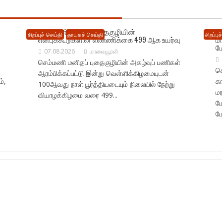
செம்மணி மனிதப் புதைகுழியின்
ச
சிறப்புச் செய்தி
தாயகச் செய்தி
சிறப்பு
என்புக்கூடுகளின் எண்ணிக்கை 499 ஆக உயர்வு
ம
ம
07.08.2026
மாவையூரன்
செம்மணி மனிதப் புதைகுழியின் அகழ்வுப் பணிகள்
செ
ஆரம்பிக்கப்பட்டு இன்று வெள்ளிக்கிழமையுடன்
்,
க
100ஆவது நாள் பூர்த்தியடையும் நிலையில் நேற்று
ம
வியாழக்கிழமை வரை 499...
ம
மே