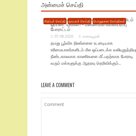
அன்மைச் செய்தி
எமது பூர்வீக நிலங் களை உடனடியாக எம்மிடம்
சிறப்புச் செய்தி
தாயகச் செய்தி
பொதுவான செய்திகள்
ஒப்படை யுங்கள்! – மன்னாரில் கவனயீர்ப்பு
போராட்டம்
07.08.2026
மாவையூரன்
தமது பூர்வீக நிலங்களை உடனடியாக
உரிமையாளர்களிடம் மீள ஒப்படைக்க வலியுறுத்தியும
நீண்டகாலமாக காணிகளை மீட்பதற்காக போராடி
வரும் மக்களுக்கு ஆதரவு தெரிவிக்கும்...
LEAVE A COMMENT