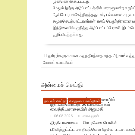
முன்னெடுக்கப்பட்டது.
மேலும் இந்த ஆர்ப்பாட்டத்தில் பாராளுமன்ற உறு
ஆகியோர்பங்கேற்றிருந்ததுடன், பல்கலைக்கழக மா
சமூகசெயற்பாட்டாளர்கள் எனப் பெருந்திரளானவர்கள
இந்நிலையில் குறித்த ஆர்ப்பாட்டப்பேரணி இடம்பெ
குறிப்பிடத்தக்கது.
POST
தமிழர்களுக்கான சுதந்திரத்தை எந்த அரசாங்கத்த
NAVIGATION
வேலன் சுவாமிகள்
அன்மைச் செய்தி
திருகோணமலையில் பாடசாலையில்
தாயகச் செய்தி
பொதுவான செய்திகள்
குளவிக்கொட்டு: 30 மாணவர்கள்
வைத்தியசாலையில் அனுமதி
06.08.2026
மாவையூரன்
திருகோணமலை – மொரவெவ பொலிஸ்
பிரிவிற்குட்பட்ட மகதிவுல்வெவ தேசிய பாடசாலையி