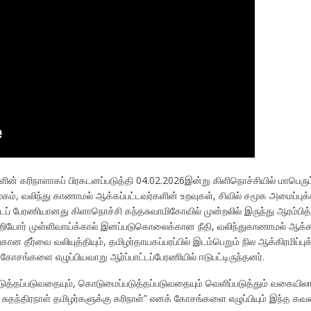
் கரிநாளாகப் பிரகடனப்படுத்தி 04.02.2026இன்று கிளிநொச்சியில் மாபெரும் 
், வலிந்து காணாமல் ஆக்கப்பட்டவர்களின் உறவுகள், சிவில் சமூக அமைப்புக்கள்
ட்டப் பேரணியானது கிளாநொச்சி கந்தசுவாமிகோவில் முன்றலில் இருந்து ஆரம்பித்
ுபற்றியோர் முள்ளிவாய்க்கால் இனப்படுகொலைக்கான நீதி, வலிந்துகாணாமல் ஆக்
ான தீர்வை வலியுத்தியும், தமிழர்தாயகப்பரப்பில் இடம்பெறும் நில ஆக்கிரமிப்ப
ோசங்களை எழுப்பியவாறு ஆர்ப்பாட்டப்பேரணியில் ஈடுபட்டிருந்தனர்.
ுத்தப்படுவதையும், கொடுமைப்படுத்தப்படுவதையும் வெளிப்படுத்தும் வகையில
ந்திரநாள் தமிழர்களுக்கு கரிநாள்” எனக் கோசங்களை எழுப்பியும் இந்த கவனயீர