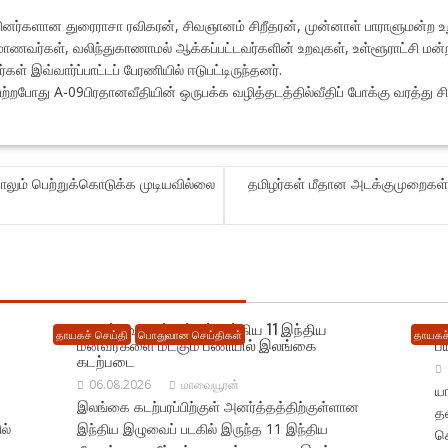
ப்பினர்களான துரைராசா ரவிகரன், சிவஞானம் சிறீதரன், முன்னாள் பாராளுமன்ற உ
ணவர்கள், வலிந்துகாணாமல் ஆக்கப்பட்டவர்களின் உறவுகள், உள்ளூராட்சி மன்ற த
் இவ்வார்ப்பாட்டப் பேரணியில் ஈடுபட்டிருந்தனர்.
ற்றபோது A-09பிரதானவீதியின் ஒருபக்க வழித்தடத்தில்வீதிப் போக்கு வரத்து சிற
ாலும் பெற்றுக்கொடுக்க முடியவில்லை
தமிழர்கள் மீதான அடக்குமுறைகள்
நெடுந்தீவு கடற்பரப்பில் சிக்கிய 11 இந்திய
ம
தாயகச் செய்தி
பொதுவான செய்திகள்
தாயகச்
மீனவர்களை மீட்கும் பணியில் இலங்கை
ப
கடற்படை
06.08.2026
மாவையூரன்
யா
இலங்கை கடற்பரப்பிற்குள் அனர்த்தத்திற்குள்ளான
தட
ல்
இந்திய இழுவைப் படகில் இருந்த 11 இந்திய
க