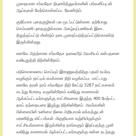
முறையான சர்வதேச நிபுணர்த்துவர்களின் பங்களிப்புடன்
ஆய்வுகள் மேற்கொள்ளப்பட வேண்டும்.
குறிப்பாக புதைகுழிகள் பல மூடப்பட்டுள்ளன. தற்போது
செம்மணி புதைகுழிக்கான அகழ்வுப்பணிகள் இடை
நிறுத்தப்பட்டு மீண்டும் நடைமுறைப்படுத்தப்பட்டுகொண்டு
இருக்கின்றது.
எனவே அதற்கான சர்வதேச தலையீடு அவசியம் என்பதனை
வலியுறுத்தி நிற்கின்றோம்.
படுகொலையை செய்யும் இராணுவத்திற்கு பதவி உயர்வு
வழங்கும் நாட்டில் எமக்கான நீதி வழங்கப்பட மாட்டாது .
எனவே தான் நாம் சர்வதேச நீதி கேட்டு 3287 நாட்களைக்
கடந்து போராடி வருகின்றோம் வலிந்து காணாமல்
ஆக்கப்பட்டவர்களுக்கு சாட்சிகளாக இருந்த 400 மேற்பட்ட
தாய் தந்தையரை இழந்து நிற்கின்றோம். அவர்களின்
பிள்ளையின் உண்மை நிலை அறியாமல் ஏக்கத்துடன்
மரணித்து விட்டார்கள். மிகுதியாக எஞ்சியிருக்கும்
சாட்சியங்களாக இருக்கின்ற நாங்களும் இறப்பதற்கு முன்
வலிந்து காணாமல் ஆக்கப்பட்டவர்களுக்கு என்ன நடந்தது