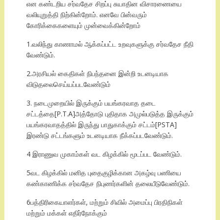
என கண்டறிய சர்வதேச சிறப்பு சுயாதின விசாரணையை
வலியுறுத்தி நிற்கின்றோம். எனவே பின்வரும்
கோரிக்கைகளையும் முன்வைக்கின்றோம்
1.வலிந்து காணாமல் ஆக்கப்பட்ட உறவுகளுக்கு சர்வதேச நீதி
வேண்டும்.
2.அரசியல் கைதிகள் நிபந்தனை இன்றி உடனடியாக
விடுதலைசெய்யப்படவேண்டும்
3. நடைமுறையில் இருக்கும் பயங்கரவாத தடை
சட்டத்தை[P.T.A]அத்தோடு புதிதாக அமுல்படுத்த இருக்கும்
பயங்கரவாதத்தில் இருந்து பாதுகாக்கும் சட்டம்[PSTA]
இரண்டு சட்டங்களும் உடனடியாக நீக்கப்படவேண்டும்.
4 இராணுவ முகாம்கள் வட கிழக்கில் மூடப்பட வேண்டும்.
5வட கிழக்கில் மனித புதைகுழிக்கான அகழ்வு பணியை
கண்காணிக்க சர்வதேச நிபுணர்களின் தலையீடுவேண்டும்.
6பத்திரிகையாளர்கள், மற்றும் சிவில் அமைப்பு பிரதிநிகள்
மற்றும் மக்கள் எதிர்நோக்கும்