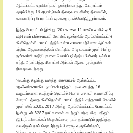
ஆக்கப்பட்ட உறவினர்கள் ஒன்றிணைந்து, போராட்டம்
ஆரம்பித்து 16 ஆண்டுகள் நிறைவடைகின்ற நிலையில்,
கவனயீர்ப்பு போராட்டம் ஒன்றை முன்னெடுத்துள்ளனர்.
இந்த போராட்டம் இன்று (20) காலை 11 மணியளவில் ஏ 9
வீதி நகர் பிள்ளையார் கோவில் முன்றலில் ஆரம்பிக்கப்பட்டு
கிளிநொச்சி மாவட்டத்தில் உள்ள காணாமற்போன ஆட்கள்
பற்றிய அலுவலகத்தின் பிராந்திய அலுவலகம் முன் நின்று
தங்களின் எதிர்ப்புகளை வெளிப்படுத்திய பின்னர் டிப்போ
சந்தி அண்மித்த மீனாட்சி அம்மன் ஆலய முன்றலில்
நிறைவடைந்தது.
“வடக்கு கிழக்கு வலிந்து காணாமல் ஆக்கப்பட்ட
உறவினர்களாகிய நாங்கள் யுத்தம் முடிவடைந்து 16
வருடங்களை கடந்தும் தொடர்ச்சியாக தொடர் கவனயீர்ப்பு
போராட்டத்தை கிளிநொச்சி மாவட்டத்தில் கந்தசாமி கோவில்
முன்றலில் 20.02.2017 அன்று ஆரம்பிக்கப்பட்ட போராட்டம்
இன்றுடன் 3287 நாட்களைக் கடந்தும் எந்த வித பதிலும்
நீதியும் கிடைக்கப் பெறவில்லை, நாம் தள்ளாடும் முதிர்ந்த
வயதிலும் நாம் தொடர்ந்தும் போராடி வருகின்றோம்,
பிள்ளைகளைத் தேடி அலையும் தாய்மார்களாகிய எங்களின்