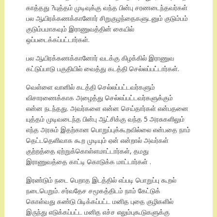
காத்தது ?யுத்தம் முடிவுக்கு வந்த பின்பு சரணடைந்தவர்கள்
பல ஆயிரக்கணக்கானோர் சிறுகுழந்தைகளுடனும் குடும்பம்
குடும்பமாகவும் இராணுவத்தின் கையில்
ஒப்படைக்கப்பட்டார்கள்.
பல ஆயிரக்கணக்கானோர் வடக்கு கிழக்கில் இராணுவ
கட்டுப்பாடு பகுதியில் வைத்து கடத்தி செல்லப்பட்டார்கள்.
வெள்ளை வானில் கடத்தி செல்லப்பட்டவர்களும்
விசாரணைக்காக அழைத்து செல்லப்பட்டவர்களுக்கும்
என்ன நடந்தது. அவர்களை என்ன செய்தார்கள் என்பதனை
யுத்தம் முடிவடைந்த பின்பு ஆட்சிக்கு வந்த 5 அரசுகளிலும்
எந்த அரசும் இதற்கான பொறுப்புக்கூறவில்லை என்பதை நாம்
தெட்டதெளிவாக கூற முடியும் ஏன் என்றால் அவர்கள்
குற்றத்தை ஏற்றுக்கொள்ளமாட்டார்கள், தமது
இராணுவத்தை காட்டி கொடுக்க மாட்டார்கள் .
இரண்டும் நடை பெறாத இடத்தில் எப்படி பொறுப்பு கூறல்
நடைபெறும். சர்வதேச சமூகத்திடம் நாம் கேட்டுக்
கொள்வது கண்டு பிடிக்கப்பட்ட மனித புதை குழிகளில்
இருந்து எடுக்கப்பட்ட மனித எச்ச எலும்புகூடுகளுக்கு