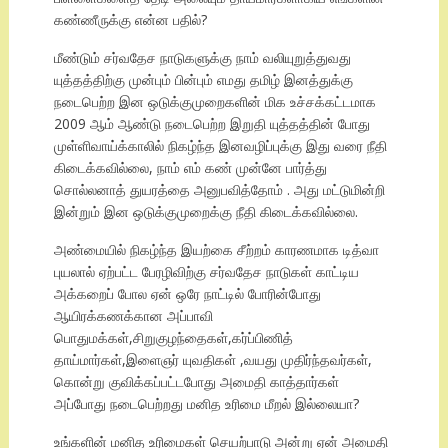
கண்ணீருக்கு என்ன பதில்?
மீண்டும் சர்வதேச நாடுகளுக்கு நாம் வலியுறுத்துவது
யுத்தத்திற்கு முன்பும் பின்பும் எமது தமிழ் இனத்துக்கு
நடைபெற்ற இன ஒடுக்குமுறைகளின் மிக உச்சக்கட்டமாக
2009 ஆம் ஆண்டு நடைபெற்ற இறுதி யுத்தத்தின் போது
முள்ளிவாய்க்காலில் நிகழ்ந்த இனவழிப்புக்கு இது வரை நீதி
கிடைக்கவில்லை, நாம் எம் கண் முன்னே பார்த்து
சொல்லனாத் துயரத்தை அனுபவித்தோம் . அது மட்டுமின்றி
இன்றும் இன ஒடுக்குமுறைக்கு நீதி கிடைக்கவில்லை.
அண்மையில் நிகழ்ந்த இயற்கை சீற்றம் காரணமாக டித்வா
புயலால் ஏற்பட்ட பேரழிவிற்கு சர்வதேச நாடுகள் காட்டிய
அக்கறைப் போல ஏன் ஒரே நாட்டில் போரின்போது
ஆயிரக்கணக்கான அப்பாவி
பொதுமக்கள்,சிறுகுழந்தைகள்,கர்ப்பிணித்
தாய்மார்கள்,இளைஞர் யுவதிகள் ,வயது முதிர்ந்தவர்கள்,
கொன்று குவிக்கப்பட்டபோது அமைதி காத்தார்கள்
அப்போது நடைபெற்றது மனித உரிமை மீறல் இல்லையா?
உங்களின் மனித உரிமைகள் செயற்பாடு அன்று ஏன் அமைதி