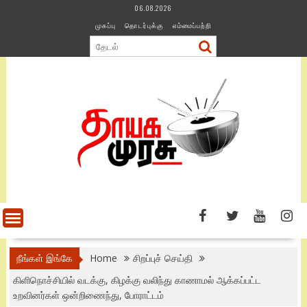
Skip
06.08.2026
to
முகப்பு
தொடர்புக்கு
எம்மைப்பற்றி
content
நீங்கள் இங்கே
Home
சிறப்புச் செய்தி
கிளிநொச்சியில் வடக்கு, கிழக்கு வலிந்து காணாமல் ஆக்கப்பட்ட
உறவினர்கள் ஒன்றிணைந்து, போராட்டம்