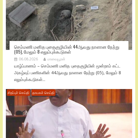
செம்மணி மனித புதைகுழியின் 44ஆவது நாளான நேற்று
(05), மேலும் 8 எலும்புக்கூடுகள்
06.08.2026
மாவையூரன்
யாழ்ப்பாணம் – செம்மணி மனித புதைகுழியின் மூன்றாம் கட்ட
அகழ்வுப் பணிகளின் 44ஆவது நாளான நேற்று (05), மேலும் 8
எலும்புக்கூடுகள்...
சிறப்புச் செய்தி
தாயகச் செய்தி