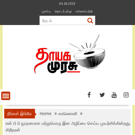
Skip
06.08.2026
to
முகப்பு
தொடர்புக்கு
எம்மைப்பற்றி
content
நீங்கள் இங்கே
Home
காணொளி
என் பி பி நூதனமாக மற்றுமொரு இன அழிப்பை செய்ய முயற்சிக்கின்றது,
சிறீதரன்