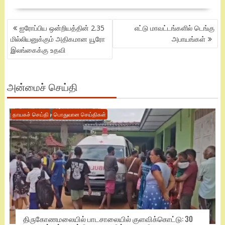
POST
ஐரோப்பிய ஒன்றியத்தின் 2.35
எட்டு மாவட்டங்களில் டெங்கு
NAVIGATION
மில்லியனுக்கும் அதிகமான யூரோ
அபாயங்கள்
இலங்கைக்கு உதவி
அன்மைச் செய்தி
தாயகச் செய்தி
பொதுவான செய்திகள்
திருகோணமலையில் பாடசாலையில் குளவிக்கொட்டு: 30