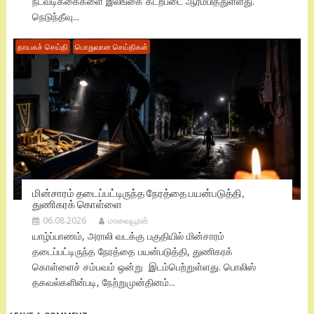
நடவடிக்கைகளை இலங்கை கடற்படை ஆரம்பித்துள்ளது.
நெடுந்தீவு...
தாயகச் செய்தி
பொதுவான செய்திகள்
மின்சாரம் தடைப்பட்டிருந்த நேரத்தை பயன்படுத்தி,
துணிகரக் கொள்ளை
06.08.2026
மாவையூரன்
யாழ்ப்பாணம், அராலி வடக்கு பகுதியில் மின்சாரம்
தடைப்பட்டிருந்த நேரத்தை பயன்படுத்தி, துணிகரக்
கொள்ளைச் சம்பவம் ஒன்று இடம்பெற்றுள்ளது. பொலிஸ்
தகவல்களின்படி, நேற்றுமுன்தினம்...