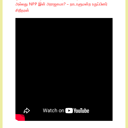
அல்லது NPP இன் அராஜகமா? – நாடாளுமன்ற உறுப்பினர்
சிறீதரன்