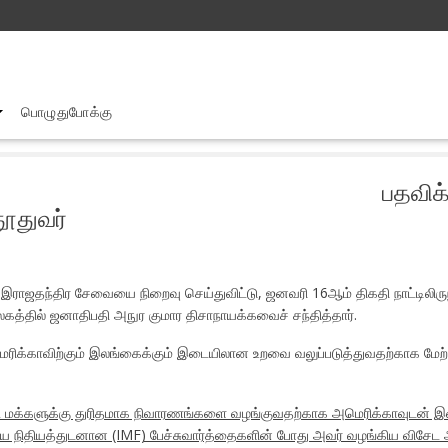
பொழுதுபோக்கு
தவிக்காலத்தை நிறைவு செய்து நாடு திரும்பும் அமெரிக்கத் தூதுவர்
பதவிக
தூதுவர்
தந்திர சேவையை நிறைவு செய்துவிட்டு, ஜனவரி 16ஆம் திகதி நாட்டிலிருந்து 
லகத்தில் ஜனாதிபதி அநுர குமார திசாநாயக்கவைச் சந்தித்தார்.
அமெரிக்காவிற்கும் இலங்கைக்கும் இடையிலான உறவை வலுப்படுத்துவதற்காக 
பட்ட மக்களுக்கு துரிதமாக நிவாரணங்களை வழங்குவதற்காக அமெரிக்காவுடன் இ
ய நிதியத்துடனான (IMF) பேச்சுவார்த்தைகளின் போது அவர் வழங்கிய விசேட ஆ