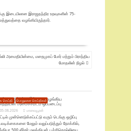
ைக்கு இடையிலான இராஜதந்திர உறவுகளின் 75-
்துவத்தை வழங்கியிருந்தார்.
ல்லி அமைதியின்மை, மறைமுகப் போர் மற்றும் பிராந்திய
மோதலின் நிழல்
ெங்கு ஒழிப்புக்கு இந்தியா வழங்கிய
ை செய்தி.
பொதுவான செய்திகள்
லத்தியன் அமைச்சரிடம் ஒப்படைப்பு
05.08.2026
மாவையூரன்
ட்டில் முன்னெடுக்கப்பட்டு வரும் டெங்கு ஒழிப்பு
டவடிக்கைகளை மேலும் வலுப்படுத்தும் நோக்கில்,
்தியா 500 லீற்றர் மலத்தியன் பூச்சிகொல்லியை