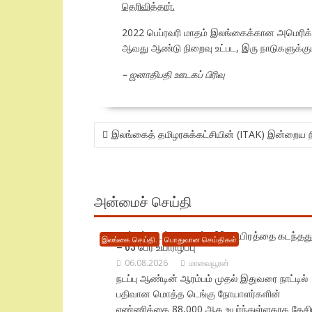
தெரிவித்தார்.
2022 பெப்ரவரி மாதம் இலங்கைக்கான அமெரிக்க
ஆவது ஆண்டு நிறைவு உட்பட, இரு நாடுகளுக்கு
– ஜனாதிபதி ஊடகப் பிரிவு
POST
இலங்கைத் தமிழரசுக்கட்சியின் (ITAK) இன்றைய ந
NAVIGATION
அன்மைச் செய்தி
நாட்டில் டெங்கு பாதிப்பு 88 ஆயிரத்தை கடந்தத
இலங்கை செய்தி.
பொதுவான செய்திகள்
– 63 பேர் உயிரிழப்பு
06.08.2026
மாவையூரன்
நடப்பு ஆண்டின் ஆரம்பம் முதல் இதுவரை நாட்டில்
பதிவான மொத்த டெங்கு நோயாளர்களின்
எண்ணிக்கை 88,000 ஆக உயர்ந்துள்ளதாக தேச