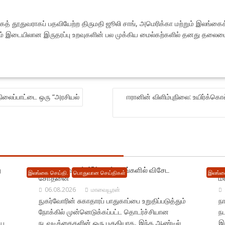
த் தூதுவராகப் பதவியேற்ற திருமதி ஜூலி சாங், அமெரிக்கா மற்றும் இலங்க
ம் இடையிலான இருதரப்பு உறவுகளின் பல முக்கிய மைல்கற்களில் தனது தலைமைத
ிலைப்பாட்டை ஒரு “அரசியல்
ஈரானின் விளிம்புநிலை: உயிர்க்கொ
ு
நாடு முழுவதும் 471 மருந்தகங்களில் விசேட
ட
இலங்கை செய்தி.
பொதுவான செய்திகள்
இலங்க
சோதனை
ம
06.08.2026
மாவையூரன்
நுகர்வோரின் சுகாதாரப் பாதுகாப்பை உறுதிப்படுத்தும்
நா
நோக்கில் முன்னெடுக்கப்பட்ட தொடர்ச்சியான
ந
ிய
நடவடிக்கைகளின் ஒரு பகுதியாக, இந்த ஆண்டில்
இந