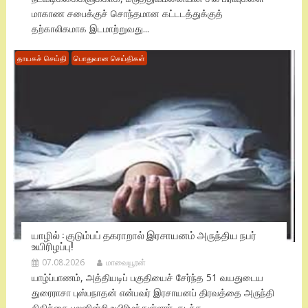
மாகாண சபைக்குச் சொந்தமான கட்டடத்துக்குத்
தற்காலிகமாக இடமாற்றுவது...
தாயகச் செய்தி
பொதுவான செய்திகள்
யாழில் : குடும்பப் தகராறால் இரசாயனம் அருந்திய நபர்
உயிரிழப்பு!
07.08.2026
மாவையூரன்
யாழ்ப்பாணம், அத்தியடிப் பகுதியைச் சேர்ந்த 51 வயதுடைய
துரைராசா புஸ்பநாதன் என்பவர் இரசாயனப் திரவத்தை அருந்தி
சிகிச்சை பலனின்றி உயிரிழந்துள்ளார். கடந்த...