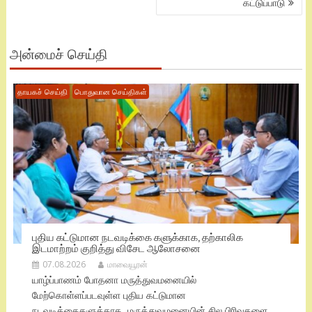
கட்டுப்பாடு
அன்மைச் செய்தி
தாயகச் செய்தி
பொதுவான செய்திகள்
புதிய கட்டுமான நடவடிக்கை களுக்காக, தற்காலிக
இடமாற்றம் குறித்து விசேட ஆலோசனை
07.08.2026
மாவையூரன்
யாழ்ப்பாணம் போதனா மருத்துவமனையில்
மேற்கொள்ளப்படவுள்ள புதிய கட்டுமான
நடவடிக்கைகளுக்காக, மருத்துவமனையின் சில பிரிவுகளை