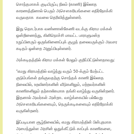
சொந்தமாகக் குடியிருப்பு நிலம் (காணி) இல்லாத
காரணத்தினால் பெரும் அசௌகரியங்களை எதிர்நோக்கி
வருவதாக கவலை தெரிவித்துள்ளனர்.
இது தொடர்பாக வண்ணான்கேணி வடக்கு கிராம மக்கள்
ஒன்றிணைந்து, கிளிநொச்சி மாவட்ட பாராளுமன்ற
உறுப்பினரும் ஒருங்கிணைப்புக் குழுத் தலைவருக்கும் அவசர
கடிதம் ஒன்றை அனுப்பியுள்ளனர்.
அக்கடிதத்தில் கிராம மக்கள் மேலும் குறிப்பிட்டுள்ளதாவது:
“எமது கிராமத்தில் வாழ்ந்து வரும் 50-க்கும் மேற்பட்ட
குடும்பங்கள் தங்குவதற்கு சொந்தக் காணி இல்லாத
நிலையில், உறவினர்களின் வீடுகளிலும், மற்றவர்களின்
காணிகளிலும் தற்காலிகமாக தங்கி வாழ்ந்து வருகின்றனர்.
இதனால் அவர்கள் அன்றாட வாழ்க்கையில் பல்வேறு
அசௌகரியங்களையும், நெருக்கடிகளையும் எதிர்நோக்கி
வருகின்றனர்.
இப்படியான சூழ்நிலையில், எமது கிராமத்தின் பின்புறமாக
அமைந்துள்ள அரசின் ஒதுக்கீட்டுக் காப்புக் காணிகளை,