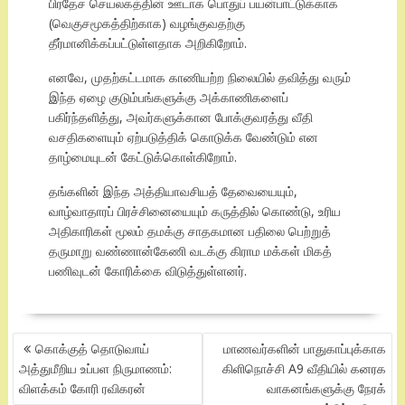
பிரதேச செயலகத்தின் ஊடாக பொதுப் பயன்பாட்டுக்காக
(வெகுசமூகத்திற்காக) வழங்குவதற்கு
தீர்மானிக்கப்பட்டுள்ளதாக அறிகிறோம்.
எனவே, முதற்கட்டமாக காணியற்ற நிலையில் தவித்து வரும்
இந்த ஏழை குடும்பங்களுக்கு அக்காணிகளைப்
பகிர்ந்தளித்து, அவர்களுக்கான போக்குவரத்து வீதி
வசதிகளையும் ஏற்படுத்திக் கொடுக்க வேண்டும் என
தாழ்மையுடன் கேட்டுக்கொள்கிறோம்.
தங்களின் இந்த அத்தியாவசியத் தேவையையும்,
வாழ்வாதாரப் பிரச்சினையையும் கருத்தில் கொண்டு, உரிய
அதிகாரிகள் மூலம் தமக்கு சாதகமான பதிலை பெற்றுத்
தருமாறு வண்ணான்கேணி வடக்கு கிராம மக்கள் மிகத்
பணிவுடன் கோரிக்கை விடுத்துள்ளனர்.
POST
கொக்குத் தொடுவாய்
மாணவர்களின் பாதுகாப்புக்காக
NAVIGATION
அத்துமீறிய உப்பள நிருமாணம்:
கிளிநொச்சி A9 வீதியில் கனரக
விளக்கம் கோரி ரவிகரன்
வாகனங்களுக்கு நேரக்