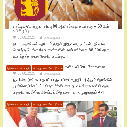
நாட்டில் டெங்கு பாதிப்பு 88 ஆயிரத்தை கடந்தது – 63 பேர்
உயிரிழப்பு
06.08.2026
மாவையூரன்
நடப்பு ஆண்டின் ஆரம்பம் முதல் இதுவரை நாட்டில் பதிவான
மொத்த டெங்கு நோயாளர்களின் எண்ணிக்கை 88,000 ஆக
உயர்ந்துள்ளதாக தேசிய டெங்கு...
நாடு முழுவதும் 471 மருந்தகங்களில் விசேட சோதனை
இலங்கை செய்தி.
பொதுவான செய்திகள்
06.08.2026
மாவையூரன்
நுகர்வோரின் சுகாதாரப் பாதுகாப்பை உறுதிப்படுத்தும் நோக்கில்
முன்னெடுக்கப்பட்ட தொடர்ச்சியான நடவடிக்கைகளின் ஒரு
பகுதியாக, இந்த ஆண்டில் இதுவரை நாடு முழுவதும் 471...
இலங்கை செய்தி.
பொதுவான செய்திகள்