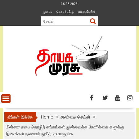
Skip
06.08.2026
to
முகப்பு
தொடர்புக்கு
எம்மைப்பற்றி
content
நீங்கள் இங்கே
Home
அண்மை செய்தி
மின்சார சபை தொழிற் சங்கங்கள் முன்வைத்த கோரிக்கை களுக்கு
இணக்கம் தலைவர் நுசித் குமாரதுங்க