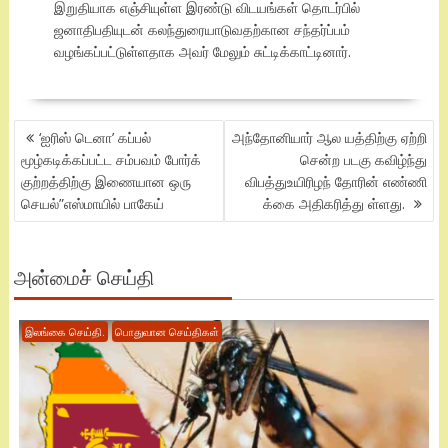
இறுதியாக எஞ்சியுள்ள இரண்டு விடயங்கள் தொடர்பில்
ஜனாதிபதியுடன் கலந்துரையாடுவதற்கான சந்தர்ப்பம்
வழங்கப்பட்டுள்ளதாக அவர் மேலும் சுட்டிக்காட்டினார்.
POST
‘ஐரிஸ் டெனா’ கப்பல்
அந்தோனியார் ஆல யத்திற்கு ஏற்றி
NAVIGATION
மூழ்கடிக்கப்பட்ட சம்பவம் போர்க்
சென்ற படகு கவிழ்ந்து
குற்றத்திற்கு இணையான ஒரு
விபத்துஉயிரிழந் தோரின் எண்ணி
செயல்”எஸ்மாயில் பாகேய்
க்கை அதிகரித்து ள்ளது.
அன்மைச் செய்தி
இலங்கை செய்தி.
பொதுவான செய்திகள்