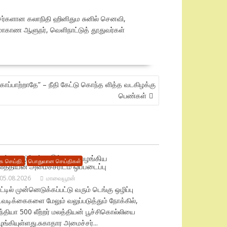
்சர்களான கலாநிதி ஹினிதும சுனில் செனவி,
ன் மாகாண ஆளுநர், வெளிநாட்டுத் தூதுவர்கள்
காப்பாற்றாதே” – நீதி கேட்டு கொந்த ளித்த வடகிழக்கு
பெண்கள்
ெங்கு ஒழிப்புக்கு இந்தியா வழங்கிய
ை செய்தி.
பொதுவான செய்திகள்
லத்தியன் அமைச்சரிடம் ஒப்படைப்பு
05.08.2026
மாவையூரன்
ட்டில் முன்னெடுக்கப்பட்டு வரும் டெங்கு ஒழிப்பு
டவடிக்கைகளை மேலும் வலுப்படுத்தும் நோக்கில்,
்தியா 500 லீற்றர் மலத்தியன் பூச்சிகொல்லியை
ங்கியுள்ளது.சுகாதார அமைச்சர்...