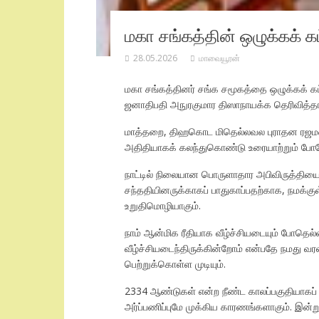
மகா சங்கத்தின் ஒழுக்கக் கட
28.05.2026
மாவையூரன்
மகா சங்கத்தினர் சங்க சமூகத்தை ஒழுக்கக் கட
ஜனாதிபதி அநுரகுமார திஸாநாயக்க தெரிவித்தார
மாத்தறை, திஹகொட மிதெல்லவல புராதன ரஜமஹா 
அதிதியாகக் கலந்துகொண்டு உரையாற்றும் போதே 
நாட்டில் நிலையான பொருளாதார அபிவிருத்தியை 
சந்ததியினருக்காகப் பாதுகாப்பதற்காக, நமக்க
உறுதிமொழியாகும்.
நாம் ஆன்மிக ரீதியாக வீழ்ச்சியடையும் போதெல
வீழ்ச்சியடைந்திருக்கின்றோம் என்பதே நமது வரல
பெற்றுக்கொள்ள முடியும்.
2334 ஆண்டுகள் என்ற நீண்ட காலப்பகுதியாகப் 
அர்ப்பணிப்புமே முக்கிய காரணங்களாகும். இன்று 