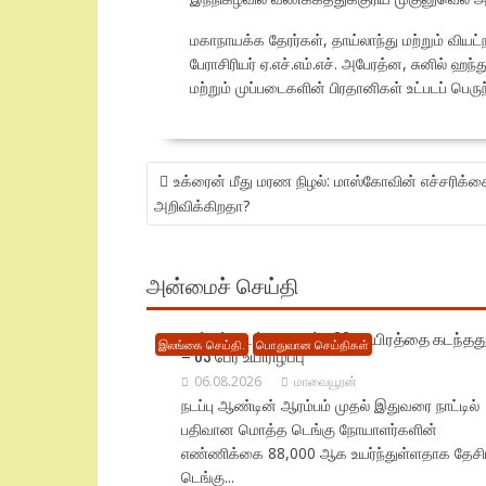
மகாநாயக்க தேரர்கள், தாய்லாந்து மற்றும் வ
பேராசிரியர் ஏ.எச்.எம்.எச். அபேரத்ன, சுனில் ஹ
மற்றும் முப்படைகளின் பிரதானிகள் உட்படப் ப
POST
உக்ரைன் மீது மரண நிழல்: மாஸ்கோவின் எச்சரிக்க
NAVIGATION
அறிவிக்கிறதா?
அன்மைச் செய்தி
நாட்டில் டெங்கு பாதிப்பு 88 ஆயிரத்தை கடந்தத
இலங்கை செய்தி.
பொதுவான செய்திகள்
– 63 பேர் உயிரிழப்பு
06.08.2026
மாவையூரன்
நடப்பு ஆண்டின் ஆரம்பம் முதல் இதுவரை நாட்டில்
பதிவான மொத்த டெங்கு நோயாளர்களின்
எண்ணிக்கை 88,000 ஆக உயர்ந்துள்ளதாக தேச
டெங்கு...