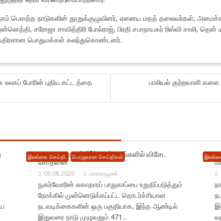
ியட்நாம் பௌத்த நாடுகளின் தூதுக்குழுவினர், ஏனைய மதத் தலைவர்கள், அமைச
ந்துன்னெத்தி, சரோஜா சாவித்திரி போல்ராஜ், பிரதி சபாநாயகர் ரிஸ்வி சாலி, தெ
ெருந்திரளான பொதுமக்கள் கலந்துகொண்டனர்.
ை உலகப் போரின் புதிய கட்ட த்தை
பாலியல் குற்றவாளி களை 
ு
நாடு முழுவதும் 471 மருந்தகங்களில் விசேட
ட
இலங்கை செய்தி.
பொதுவான செய்திகள்
இலங்க
சோதனை
ம
06.08.2026
மாவையூரன்
நுகர்வோரின் சுகாதாரப் பாதுகாப்பை உறுதிப்படுத்தும்
நா
நோக்கில் முன்னெடுக்கப்பட்ட தொடர்ச்சியான
ந
ிய
நடவடிக்கைகளின் ஒரு பகுதியாக, இந்த ஆண்டில்
இந
இதுவரை நாடு முழுவதும் 471...
வழ