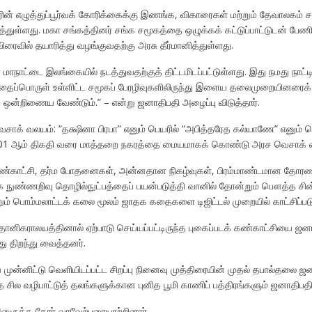
ின் எழுத்துப்பூர்வக் கோரிக்கைக்கு இணங்க, விகாரைகள் மற்றும் தேவாலகம் சட்
துள்ளது. மகா சங்கத்தினர் சங்க சமூகத்தை ஒழுக்கக் கட்டுப்பாட்டுடன் பேணி
வில் தயாரித்து வழங்குவதற்கு அரசு தீர்மானித்துள்ளது.
மாநாட்டை இலங்கையில் நடத்துவதற்குத் திட்டமிடப்பட்டுள்ளது. இது நமது நாட்டி
. போதைப்பொருள் உள்ளிட்ட சமூகப் பேரழிவுகளிலிருந்து இளைய தலைமுறையினரைக் க
்றிணைய வேண்டும்.” – என்று ஜனாதிபதி அழைப்பு விடுத்தார்.
சாக் வலயம்: “தக்ஷினா பிரபா” எனும் பெயரில் “அபித்தரேத கல்யாணே” எனும் 
் 01 ஆம் திகதி வரை மாத்தறை நகரத்தை மையமாகக் கொண்டு அரச வெசாக் வ
்காட்சி, தர்ம போதனைகள், அன்னதான நிகழ்வுகள், பிரம்மாண்டமான தோரணங்கள் 
 நுண்ணறிவு தொழில்நுட்பத்தைப் பயன்படுத்தி வானில் தோன்றும் பௌத்த சின்
 மற்றும் பொம்மலாட்டக் கலை மூலம் ஜாதக கதைகளை டிஜிட்டல் முறையில் காட்சிப
னிகராலயத்தினால் ஏற்பாடு செய்யப்பட்டிருந்த புகைப்படக் கண்காட்சியை ஜனா
 திறந்து வைத்தனர்.
்னிட்டு வெளியிடப்பட்ட சிறப்பு நினைவு முத்திரையின் முதல் தபால்தலை ஜன
த சில வழிபாட்டுத் தலங்களுக்கான புனித பூமி காணிப் பத்திரங்களும் ஜனாதிபத
ுருத்த தேரர் வரவேற்புரையாற்றினார்.