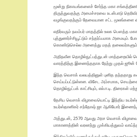
மூன்று நிகாயங்களைச் சேர்ந்த மகா சங்கத்தினர
திருத்துவதற்கு அமைச்சரவை உடன்பாடு தெரிவித்
வழங்குவதற்கும் தேவையான சட்ட மூலங்களை விரை
எதிர்வரும் நவம்பர் மாதத்தில் உலக பௌத்த மகா 
புத்துணர்ச்சியூட்டும் சந்தர்ப்பமாக அமையும்
கொண்டுசெல்ல அனைத்து மதத் தலைவர்களும் ஒன
அதிநவீன தொழில்நுட்பத்துடன் மாத்தறையில் வெ
வாரத்திற்கு இணைந்ததாக நேற்று முதல் ஜூன
இந்த வெசாக் வலயத்தினுள் புனித தந்ததாது கண
செய்யப்பட்டுள்ளன. விசேட அம்சமாக, செயற்கை
தொழில்நுட்பக் காட்சியும், எல்.ஈ.டி. திரைகள்
தேசிய வெசாக் விழாவையொட்டி இந்திய உயர்ஸ்தா
உயர்ஸ்தானிகர் சந்தோஷ் ஜா ஆகியோர் இணைந்து
அத்துடன், 2570 ஆவது அரச வெசாக் விழாவை முன
மாகாணத்தின் வரலாற்று முக்கியத்துவம் வாய்ந்
இந்நிகழ்வில் வணக்கத்துக்குரிய முகுனுவெல அன