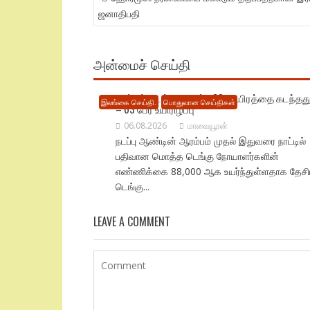
NAVIGATION
ஜனாதிபதி
அன்மைச் செய்தி
நாட்டில் டெங்கு பாதிப்பு 88 ஆயிரத்தை கடந்தத
இலங்கை செய்தி.
பொதுவான செய்திகள்
– 63 பேர் உயிரிழப்பு
06.08.2026
மாவையூரன்
நடப்பு ஆண்டின் ஆரம்பம் முதல் இதுவரை நாட்டில்
பதிவான மொத்த டெங்கு நோயாளர்களின்
எண்ணிக்கை 88,000 ஆக உயர்ந்துள்ளதாக தேச
டெங்கு...
LEAVE A COMMENT