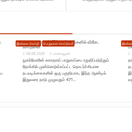
ு
நாடு முழுவதும் 471 மருந்தகங்களில் விசேட
ட
இலங்கை செய்தி.
பொதுவான செய்திகள்
இலங்க
சோதனை
ம
06.08.2026
மாவையூரன்
நுகர்வோரின் சுகாதாரப் பாதுகாப்பை உறுதிப்படுத்தும்
நா
நோக்கில் முன்னெடுக்கப்பட்ட தொடர்ச்சியான
ந
ிய
நடவடிக்கைகளின் ஒரு பகுதியாக, இந்த ஆண்டில்
இந
இதுவரை நாடு முழுவதும் 471...
வழ