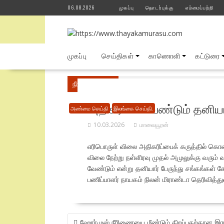
Skip
06.08.2026
முகப்பு
தொடர்புக்கு
எம்மைப்பற்றி
to
content
முகப்பு
செய்திகள்
காணொளி
கட்டுரை
நீங்கள் இங்கே
Home
அண்மை செய்தி
பே
அதிகரிக்க வேண்டும் தனியா
அண்மை செய்தி
இலங்கை செய்தி.
10.03.2026
மாவையூரன்
எரிபொருள் விலை அதிகரிப்பைக் கருத்தில் கொண
விலை நேற்று நள்ளிரவு முதல் அமுலுக்கு வரும
வேண்டும் என்று தனியார் பேருந்து சங்கங்கள்
பணிப்பாளர் நாயகம் நிலன் மிராண்டா தெரிவித்துள
POST
ஹோர்முஸ் நீரிணையை மீண்டும் திறப்பதற்கான இ