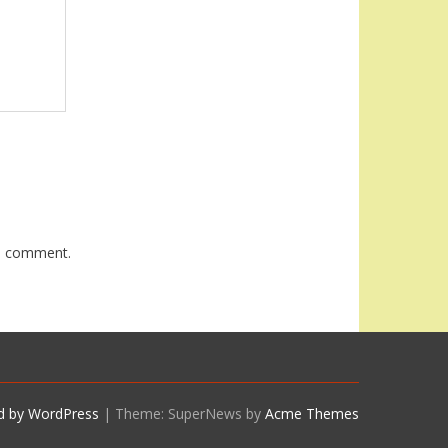
 I comment.
d by WordPress
|
Theme: SuperNews by
Acme Themes