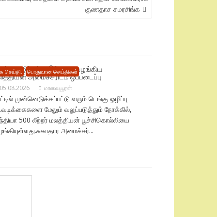
குணதாச சமரசிங்க
ெங்கு ஒழிப்புக்கு இந்தியா வழங்கிய
ை செய்தி.
பொதுவான செய்திகள்
லத்தியன் அமைச்சரிடம் ஒப்படைப்பு
05.08.2026
மாவையூரன்
ட்டில் முன்னெடுக்கப்பட்டு வரும் டெங்கு ஒழிப்பு
டவடிக்கைகளை மேலும் வலுப்படுத்தும் நோக்கில்,
்தியா 500 லீற்றர் மலத்தியன் பூச்சிகொல்லியை
ங்கியுள்ளது.சுகாதார அமைச்சர்...