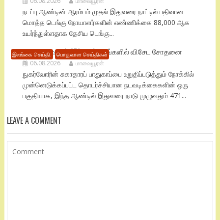
06.08.2026
மாவையூரன்
நடப்பு ஆண்டின் ஆரம்பம் முதல் இதுவரை நாட்டில் பதிவான
மொத்த டெங்கு நோயாளர்களின் எண்ணிக்கை 88,000 ஆக
உயர்ந்துள்ளதாக தேசிய டெங்கு...
நாடு முழுவதும் 471 மருந்தகங்களில் விசேட சோதனை
இலங்கை செய்தி.
பொதுவான செய்திகள்
06.08.2026
மாவையூரன்
நுகர்வோரின் சுகாதாரப் பாதுகாப்பை உறுதிப்படுத்தும் நோக்கில்
முன்னெடுக்கப்பட்ட தொடர்ச்சியான நடவடிக்கைகளின் ஒரு
பகுதியாக, இந்த ஆண்டில் இதுவரை நாடு முழுவதும் 471...
LEAVE A COMMENT