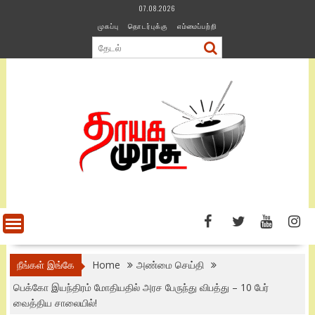
Skip
07.08.2026
to
முகப்பு
தொடர்புக்கு
எம்மைப்பற்றி
content
நீங்கள் இங்கே
Home
அண்மை செய்தி
பெக்கோ இயந்திரம் மோதியதில் அரச பேருந்து விபத்து – 10 பேர்
வைத்திய சாலையில்!