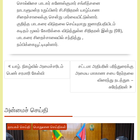
சொல்லிசை பாடகர் கணேஸ்குமார் சங்கீத்சனை
நாடாளுமன்ற உறுப்பினர் சி.சிறிதரன் யாழ்ப்பாண
சிறைச்சாலைக்கு சென்று பார்வையிட்டுள்ளார்.
குறித்த பாடகரை விடுதலை செய்யுமாறு ஜனாதிபதியிடம்
கடிதம் மூலம் கோரிக்கை விடுத்துள்ள சிறிதரன் இன்று (08),
பாடகரை சிறைச்சாலையில் சந்தித்து ,
நம்பிக்கையூட்டியுள்ளார்.
POST
யாழ். நிகழ்வில் அமைச்சரிடம்
சட்டமா அதிபரின் பரிந்துரைக்கு
NAVIGATION
பெண் சரமாரி கேள்வி
அமைய மாகாண சபை தேர்தலை
விரைந்து நடத்துக –
சுரேந்திரன்
அன்மைச் செய்தி
தாயகச் செய்தி
பொதுவான செய்திகள்