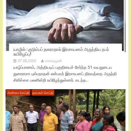
யாழில் : குடும்பப் தகராறால் இரசாயனம் அருந்திய நபர்
உயிரிழப்பு!
07.08.2026
மாவையூரன்
யாழ்ப்பாணம், அத்தியடிப் பகுதியைச் சேர்ந்த 51 வயதுடைய
துரைராசா புஸ்பநாதன் என்பவர் இரசாயனப் திரவத்தை அருந்தி
சிகிச்சை பலனின்றி உயிரிழந்துள்ளார். கடந்த...
அண்மை செய்தி
தாயகச் செய்தி