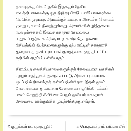
தங்களுக்கு மிக அருகில் இருக்கும் தேசிய
வைத்தியசாலைக்கு ஒரு நிரந்தர பிரதிப் பணிப்பாளரைக்கூட
நியமிக்க முடியாத அளவுக்குச் சுகாதார அமைச்சு நிர்வாகக்
குளறுபடிகளால் நிறைந்துள்ளது. அமைச்சரின் இத்தகைய
நடவடிக்கைகள் இலவச சுகாதார சேவையை
பாதுகாப்பதற்காக அல்ல, மாறாக சர்வதேச நாணய
நிதியத்தின் நிபந்தனைகளுக்கு ஏற்ப நாட்டின் சுகாதாரத்
துறையைத் தனியார்மயமாக்குவதற்கான ஒரு திட்டமிட்ட
சதியின் ஆரம்பப் புள்ளியாகும்.
கிராமப்புற வைத்தியசாலைகளுக்குத் தேவையான வசதிகள்
மற்றும் மருந்துகள் குறைக்கப்பட்டு, அவை படிப்படியாக
மூடப்படும் நிலைக்குத் தள்ளப்படுகின்றன. இதன் மூலம்
அரசாங்கமானது சுகாதார சேவைகளை ஒடுக்கி, மக்கள்
பணம் செலுத்தி சிகிச்சை பெறும் தனியார் சுகாதாரச்
சேவையை ஊக்குவிக்க முயற்சிக்கிறது.என்றார்.
POST
குருக்கள் மட புதைகுழி :
க.பொ.த.உயர்தரப் பரீட்சையில்
NAVIGATION