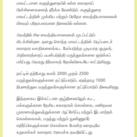
மாவட்டமான களுத்துறையில் உள்ள சுகாதாரப்
பிரச்சினைகளைத் தீர்க்க வேண்டும். களுத்துறை
மாவட்டத்தின் முக்கிய மற்றும் பிரதேச வைத்தியசாலைகள்
மிகவும் பரிதாபகரமான நிலையில் உள்ளன.
அவற்றில் சில வைத்தியசாலைகள் மூடப்பட்டும்
கிடக்கின்றன. தனது சொந்த மாவட்டத்தின் அடிப்படைச்
சுகாதார வசதிகளைக்கூட மேம்படுத்த முடியாத ஒருவர்,
அதிகாரத்தைப் பயன்படுத்தி மருத்துவர்களை ஒடுக்கப்
பார்ப்பது அவரது நிர்வாகத் தோல்வியையே காட்டுகிறது.
நாட்டில் தற்போது சுமார் 2000 முதல் 2500
மருத்துவர்களுக்கான தட்டுப்பாடும், ஏறத்தாழ 1000
நிபுணத்துவ மருத்துவர்களுக்கான தட்டுப்பாடும் நிலவுகிறது.
இத்தகைய இக்கட்டான சூழ்நிலையிலும் கூட,
மக்களுக்கான தேசிய சுகாதாரக் கொள்கை, மனிதவள
முகாமைத்துவத்துக்கான ஆட்சேர்ப்பு மற்றும் இடமாற்றக்
கொள்கைகள், மருந்து மற்றும் நுண்ணுயிர்
எதிர்ப்பிகளுக்கான கொள்கை போன்ற எதையுமே
உருவாக்கச் சுகாதார அமைச்சு தவறிவிட்டது.