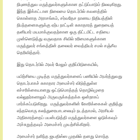
நிபுணத்துவ மருத்துவர்களுக்கான தட்டுப்பாடும் நிலவுகிறது.
இந்த இக்கட்டான நிலைமை தொடர்பில் கவனத்தில்
கொள்ளாத அராசங்கம், சர்வதேச நாணய நிதியத்தின்
நிபந்தனைகளுக்கு ஏற்ப நாட்டின் சுகாதாரத் துறையைத்
தனியார் மயமாக்குவதற்கான ஒரு திட்டமிட்ட சதியை
முன்னெடுத்து வருவதாக சிவில் உரிமைகளுக்கான
மருத்துவர் சங்கத்தின் தலைவர் வைத்தியர் சமல் சஞ்சீவ
தெரிவித்தார்.
இது தொடர்பில் அவர் மேலும் குறிப்பிடுகையில்,
பயிற்சியை முடித்த மருத்துவர்களைப் பணியில் அமர்த்துவது
தொடர்பாகச் சுகாதார அமைச்சர் விடுத்துள்ள
எச்சரிக்கையானது ஒட்டுமொத்தத் தொழில்முறை
வல்லுநர்களாலும் அருவருக்கத்தக்க ஒன்றாகப்
பார்க்கப்படுகிறது. மருத்துவர்களின் கோரிக்கைகள் குறித்து
எந்தவொரு கலந்துரையாடலையும் நடத்தாமல், அரசியல்
அதிகாரத்தைப் பயன்படுத்தி மருத்துவர்களை ஒடுக்கவும்
அச்சுறுத்தவும் அமைச்சர் முயற்சிக்கிறார்.
அமைச்சர் நளிந்த ஜயதிஸ்ஸ முதலில் தனது சொந்த