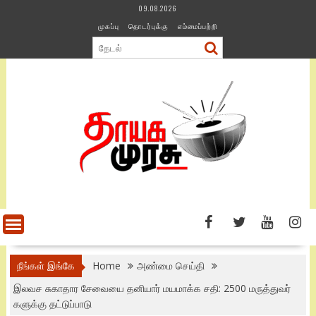
Skip
09.08.2026
to
முகப்பு
தொடர்புக்கு
எம்மைப்பற்றி
content
நீங்கள் இங்கே
Home
அண்மை செய்தி
இலவச சுகாதார சேவையை தனியார் மயமாக்க சதி: 2500 மருத்துவர்
களுக்கு தட்டுப்பாடு