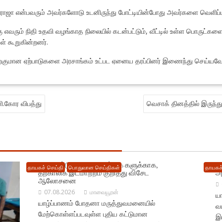
ராஜா என்பவரும் அவர்களோடு உடனிருந்து போட்டியின்போது அவர்களை வெளிப்பட
்கு எவரும் நிதி உதவி வழங்காத நிலையில் கடன்பட்டும், வீட்டில் உள்ள பொருட்
் கூறுகின்றனர்.
குமான ஏற்பாடுகளை அரசாங்கம் உட்பட ஏனைய தரப்பினர் இணைந்து செய்யவேண
ளி.கோர விபத்து
வெசாக் தினத்தில் இருந்து 
புதிய கட்டுமான நடவடிக்கை களுக்காக,
ய
தாயகச் செய்தி
பொதுவான செய்திகள்
தாயகச்
தற்காலிக இடமாற்றம் குறித்து விசேட
அர
ஆலோசனை
07.08.2026
மாவையூரன்
யா
யாழ்ப்பாணம் போதனா மருத்துவமனையில்
வ
மேற்கொள்ளப்படவுள்ள புதிய கட்டுமான
இ