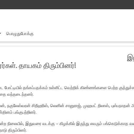
பொழுதுபோக்கு
்தியாவில் சாதனை படைத்த குத்துச் சண்டை வீரர்கள். தாயகம் திரும்பினர்!
இ
்கள். தாயகம் திரும்பினர்!
ை போட்டியில் தங்கப்பதக்கம் உள்ளிட்ட வெற்றிக் கிண்ணங்களை பெற்ற குத்து
தை வந்தடைந்தனர்.
ஸன், நகுலேஸ்வரன் சிறீஹரிஸ், லெனின் சானுராஜ், முஹமட் றிலாஸ், புஸ்பநாதன
தினம் பங்குபற்றினர்.
ன்ற நிலையில், இதுவரை வடக்கு – கிழக்கில் இருந்து எவரும் பங்கெடுக்காத
ு திரும்பினர்.