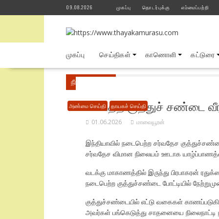
Skip
09.08.2026
முகப்பு
தொடர்புக்கு
எம்மைப்பற்றி
to
content
முகப்பு
செய்திகள்
காணொளி
கட்டுரை
நீங்கள் இங்கே
Home
அண்மை செய்தி
இந
படைத்த குத்துச் சண்டை வீரர
அண்மை செய்தி
தாயகச் செய்தி
01.06.2026
மாவையூரன்
இந்தியாவில் நடைபெற்ற சர்வதேச குத்துச்சண்ட
சர்வதேச விமான நிலையம் ஊடாக யாழ்ப்பாணத்
வடக்கு மாகாணத்தில் இருந்து பிரபாகரன் ரதுக்
நடைபெற்ற குத்துச்சண்டை போட்டியில் நேற்றுமுன்
குத்துச்சண்டையில் எட்டு வகைகள் காணப்படுகி
அவர்கள் பங்கெடுத்து சாதனையை நிலைநாட்டி நாட