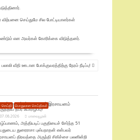
ுத்தினார்.
களை விற்பனை செய்துமே சில போட்டியாளர்கள்
்டும் என அவர்கள் கோரிக்கை விடுத்தனர்.
பலாலி வீதி ஊடான போக்குவரத்திற்கு நேரம் நீடிப்பு!
ாழில் : குடும்பப் தகராறால் இரசாயனம்
 செய்தி
பொதுவான செய்திகள்
ுந்திய நபர் உயிரிழப்பு!
07.08.2026
மாவையூரன்
ழ்ப்பாணம், அத்தியடிப் பகுதியைச் சேர்ந்த 51
யதுடைய துரைராசா புஸ்பநாதன் என்பவர்
ரசாயனப் திரவத்தை அருந்தி சிகிச்சை பலனின்றி