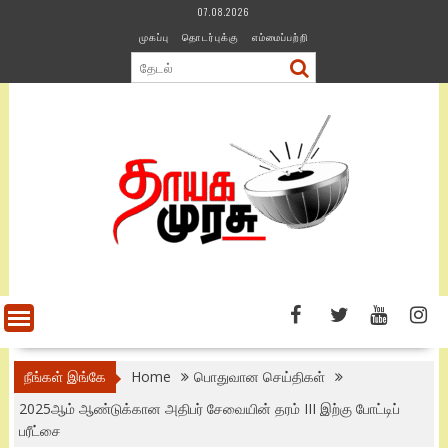
Skip
07.08.2026
to
முகப்பு
தொடர்புக்கு
எம்மைப்பற்றி
content
நீங்கள் இங்கே
Home
பொதுவான செய்திகள்
2025ஆம் ஆண்டுக்கான அதிபர் சேவையின் தரம் III இற்கு போட்டிப்
பரீட்சை